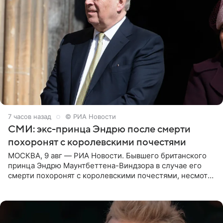
7 часов назад
© РИА Новости
СМИ: экс-принца Эндрю после смерти
похоронят с королевскими почестями
МОСКВА, 9 авг — РИА Новости. Бывшего британского
принца Эндрю Маунтбеттена-Виндзора в случае его
смерти похоронят с королевскими почестями, несмотря
на лишение всех титулов, сообщает Daily Mail со
ссылкой на