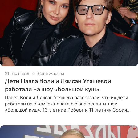
21 час назад
Соня Жарова
Дети Павла Воли и Ляйсан Утяшевой
работали на шоу «Большой куш»
Павел Воля и Ляйсан Утяшева рассказали, что их дети
работали на съемках нового сезона реалити-шоу
«Большой куш». 13-летние Роберт и 11-летняя София
отправились вместе с родителями в Таиланд и успели
поработать