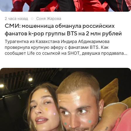
2 часа назад
Соня Жарова
СМИ: мошенница обманула российских
фанатов k-pop группы BTS на 2 млн рублей
Турагентка из Казахстана Индира Абдикаримова
провернула крупную аферу с фанатами BTS. Как
сообщает Life со ссылкой на SHOT, девушка продавала
поддельные туры на концерт группы в Пусане. По
данным издания,