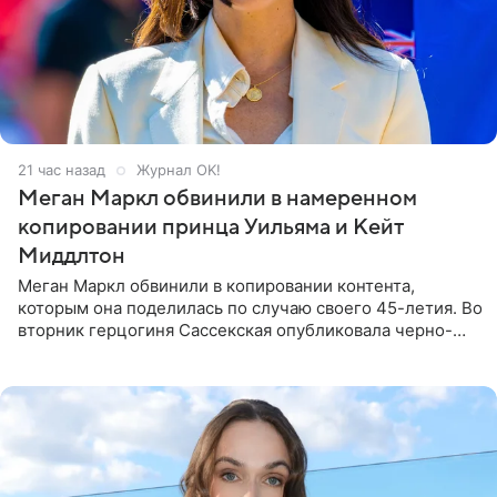
21 час назад
Журнал OK!
Меган Маркл обвинили в намеренном
копировании принца Уильяма и Кейт
Миддлтон
Меган Маркл обвинили в копировании контента,
которым она поделилась по случаю своего 45-летия. Во
вторник герцогиня Сассекская опубликовала черно-
белую фотографию, на которой она прыгает в бассейн с
воздушными