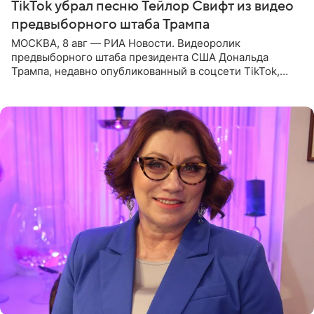
TikTok убрал песню Тейлор Свифт из видео
предвыборного штаба Трампа
МОСКВА, 8 авг — РИА Новости. Видеоролик
предвыборного штаба президента США Дональда
Трампа, недавно опубликованный в соцсети TikTok,
остался без звуковой дорожки в виде песни August
(«Август») американской