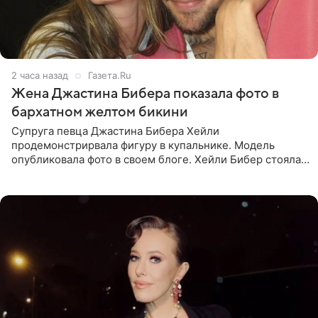
2 часа назад
Газета.Ru
Жена Джастина Бибера показала фото в
бархатном желтом бикини
Супруга певца Джастина Бибера Хейли
продемонстрирвала фигуру в купальнике. Модель
опубликовала фото в своем блоге. Хейли Бибер стояла
перед зеркалом в желтом крошечном бархатном
бикини, которое дополнила