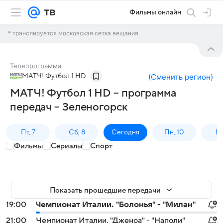
Фильмы онлайн
* транслируется московская сетка вещания
Телепрограмма
МАТЧ! Футбол 1 HD
(
Сменить регион
)
МАТЧ! Футбол 1 HD – программа
передач – Зеленогорск
Пт, 7
Сб, 8
Сегодня
Пн, 10
Вт,
Фильмы
Сериалы
Спорт
Показать прошедшие передачи
19:00
Чемпионат Италии. "Болонья" - "Милан"
21:00
Чемпионат Италии. "Дженоа" - "Наполи"