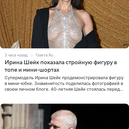
3 часа назад
Газета.Ru
Ирина Шейк показала стройную фигуру в
топе и мини-шортах
Супермодель Ирина Шейк продемонстрировала фигуру
в мини-юбке. Знаменитость поделилась фотографией в
своем личном блоге. 40-летняя Шейк стоялась перед
зеркалом в черном топе с кружевом, который
дополнила