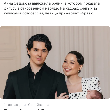
Анна Седокова выложила ролик, в котором показала
фигуру в откровенном наряде. На кадрах, снятых за
кулисами фотосессии, певица примеряет образ с
ангельскими крыльями за спиной. Главным акцентом
наряда стало
1 час назад
Соня Жарова