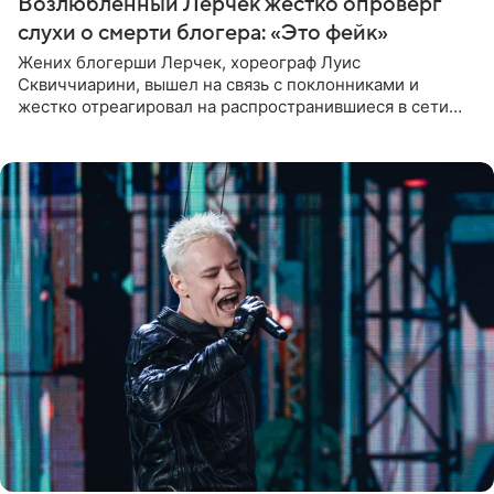
Возлюбленный Лерчек жестко опроверг
слухи о смерти блогера: «Это фейк»
Жених блогерши Лерчек, хореограф Луис
Сквиччиарини, вышел на связь с поклонниками и
жестко отреагировал на распространившиеся в сети
слухи о смерти Валерии Чекалиной. «Это фейк! Я в
шоке, что такие люди