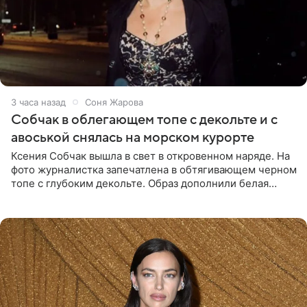
3 часа назад
Соня Жарова
Собчак в облегающем топе с декольте и с
авоськой снялась на морском курорте
Ксения Собчак вышла в свет в откровенном наряде. На
фото журналистка запечатлена в обтягивающем черном
топе с глубоким декольте. Образ дополнили белая
юбка-миди, вьетнамки на платформе и соломенная
шляпа.