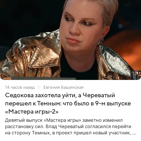
14 часов назад
Евгения Башинская
Седокова захотела уйти, а Череватый
перешел к Темным: что было в 9-м выпуске
«Мастера игры-2»
Девятый выпуск «Мастера игры» заметно изменил
расстановку сил. Влад Череватый согласился перейти
на сторону Темных, в проект пришел новый участник, а
Курбан Омаров и Анна Седокова оказались под таким