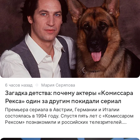
6 часов назад
Мария Серяпова
Загадка детства: почему актеры «Комиссара
Рекса» один за другим покидали сериал
Премьера сериала в Австрии, Германии и Италии
состоялась в 1994 году. Спустя пять лет с «Комиссаром
Рексом» познакомили и российских телезрителей.
Необычайно умная собака мгновенно влюбляла в себя
публику. Но и