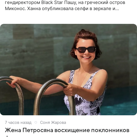
гендиректором Black Star Пашу, на греческий остров
Миконос. Ханна опубликовала селфи в зеркале и
призналась, что сейчас особенно довольна собой. По
словам певицы, она
7 часов назад
Соня Жарова
Жена Петросяна восхищение поклонников