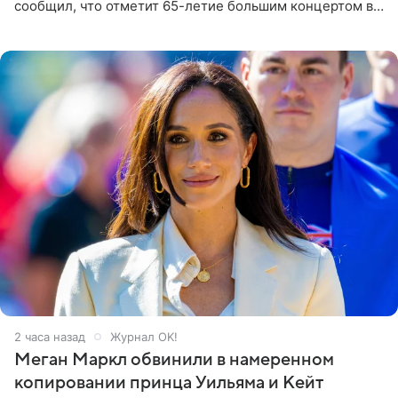
сообщил, что отметит 65-летие большим концертом в
Кремлевском дворце, а вместе с ним на сцену выйдут
его друзья —
2 часа назад
Журнал OK!
Меган Маркл обвинили в намеренном
копировании принца Уильяма и Кейт