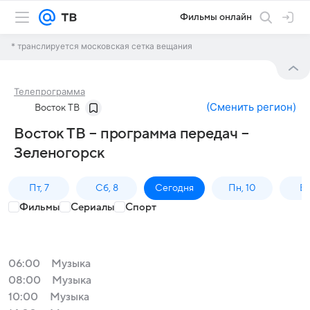
Фильмы онлайн
* транслируется московская сетка вещания
Телепрограмма
(
Сменить регион
)
Восток ТВ
Восток ТВ – программа передач –
Зеленогорск
Пт, 7
Сб, 8
Сегодня
Пн, 10
Вт,
Фильмы
Сериалы
Спорт
06:00
Музыка
08:00
Музыка
10:00
Музыка