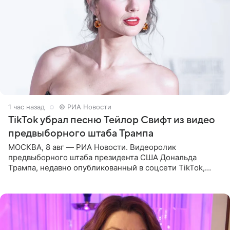
1 час назад
© РИА Новости
TikTok убрал песню Тейлор Свифт из видео
предвыборного штаба Трампа
МОСКВА, 8 авг — РИА Новости. Видеоролик
предвыборного штаба президента США Дональда
Трампа, недавно опубликованный в соцсети TikTok,
остался без звуковой дорожки в виде песни August
(«Август») американской