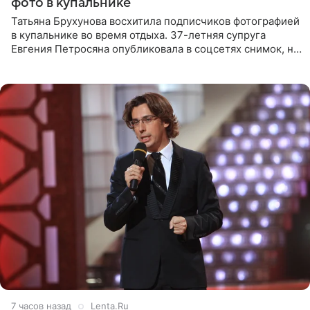
фото в купальнике
Татьяна Брухунова восхитила подписчиков фотографией
в купальнике во время отдыха. 37-летняя супруга
Евгения Петросяна опубликовала в соцсетях снимок, на
котором позирует у бассейна в белоснежном монокини
с
7 часов назад
Lenta.Ru