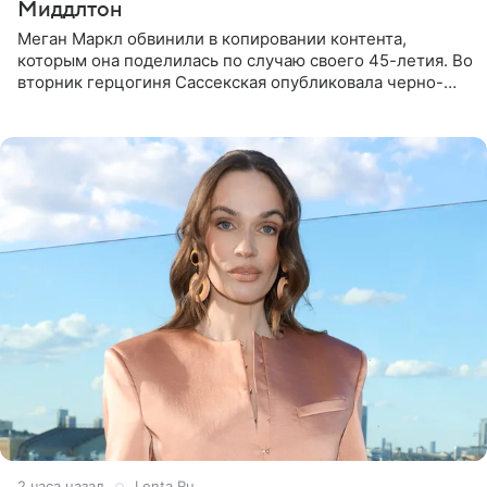
Миддлтон
Меган Маркл обвинили в копировании контента,
которым она поделилась по случаю своего 45-летия. Во
вторник герцогиня Сассекская опубликовала черно-
белую фотографию, на которой она прыгает в бассейн с
воздушными
2 часа назад
Lenta.Ru