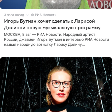
3 часа назад
© РИА Новости
Игорь Бутман хочет сделать с Ларисой
Долиной новую музыкальную программу
МОСКВА, 8 авг — РИА Новости. Народный артист
России, джазмен Игорь Бутман в интервью РИА Новости
назвал народную артистку Ларису Долину
великолепной певицей и рассказал о желании сделать с
ней новую совместную