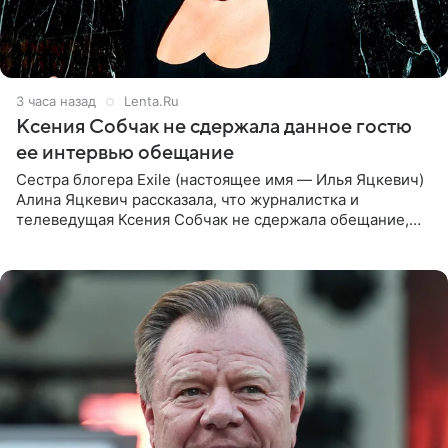
3 часа назад
Lenta.Ru
Ксения Собчак не сдержала данное гостю
ее интервью обещание
Сестра блогера Exile (настоящее имя — Илья Яцкевич)
Алина Яцкевич рассказала, что журналистка и
телеведущая Ксения Собчак не сдержала обещание,
которое дала ему во время интервью с ним. Об этом она
заявила в