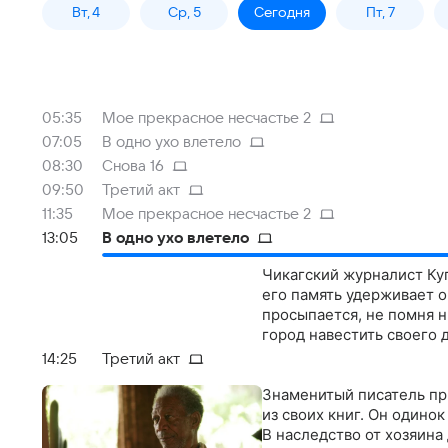
Вт, 4
Ср, 5
Сегодня
Пт, 7
05:35
Мое прекрасное несчастье 2
07:05
В одно ухо влетело
08:30
Снова 16
09:50
Третий акт
11:35
Мое прекрасное несчастье 2
13:05
В одно ухо влетело
Чикагский журналист Ку
его память удерживает 
просыпается, не помня н
город навестить своего
14:25
Третий акт
Знаменитый писатель пр
из своих книг. Он одинок
В наследство от хозяина