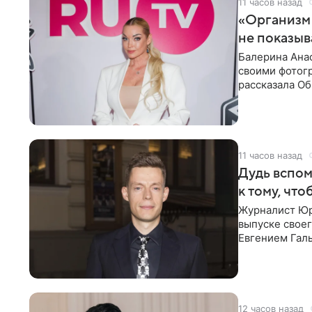
11 часов назад
«Организм 
не показыв
Балерина Анас
своими фотогр
рассказала О
что на
11 часов назад
Дудь вспом
к тому, чт
Журналист Юр
выпуске своег
Евгением Гал
бронхиальной
12 часов назад