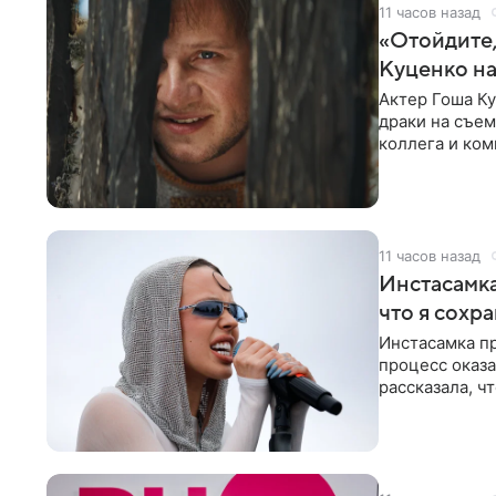
11 часов назад
«Отойдите,
Куценко на
Актер Гоша Ку
драки на съем
коллега и ком
11 часов назад
Инстасамка
что я сохр
Инстасамка пр
процесс оказа
рассказала, ч
«ужасно