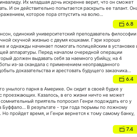
инвалиду. Их младшая дочь искренне верит, что он сможет
ать. И он действительно попытается раскрыть ее талант. Он
ражением, которое пора отпустить на волю…
6.8
нсон, одинокий университетский преподаватель философии
ычной скучной жизнью с двумя кошками. Гэри хорошо
ике и однажды начинает помогать полицейским в установке 
щей аппаратуры. Перед началом очередной операции
оторый должен выдавать себя за наемного убийцу, на 4
аботы из-за скандала с применением неоправданного
 добыть доказательства и арестовать будущего заказчика
ся самому сыграть роль киллера…
6.4
го унылого парня в Америке. Он сидит в своей будке у
с проезжающих. Казалось, в его жизни ничто не может
 сомнительный приятель попросил Генри подождать его у
в Буффало… В результате - три года тюрьмы по ложному
 Но пройдет время, и Генри вернется к тому самому банку,
7.4