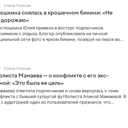
Елена Нужная
юшкина снялась в крошечном бикини: «Не
 дорожаю»
остюшкина Юлия привела в восторг подписчиков
снимком с отдыха. Блогер опубликовала на личной
циальной сети фото в ярком бикини, позируя на пирсе во
 в Турции,
Елена Нужная
листа Мамаева — о конфликте с его экс-
ой: «Это была ее цель»
маева ответила подписчикам и снова вернулась к теме
нфликта с бывшей супругой футболиста Аланой Мамаевой. В
с аудиторией один из пользователей признался, что
о