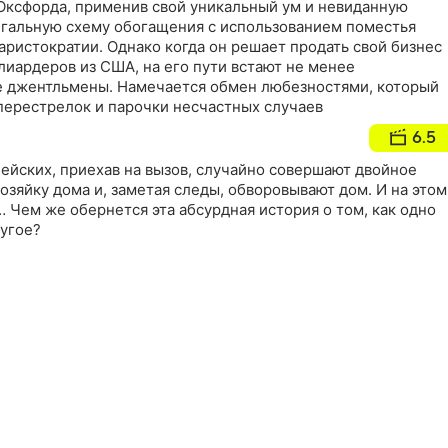
Оксфорда, применив свой уникальный ум и невиданную
егальную схему обогащения с использованием поместья
ристократии. Однако когда он решает продать свой бизнес
иардеров из США, на его пути встают не менее
е джентльмены. Намечается обмен любезностями, который
перестрелок и парочки несчастных случаев
6.5
ейских, приехав на вызов, случайно совершают двойное
озяйку дома и, заметая следы, обворовывают дом. И на этом
 Чем же обернется эта абсурдная история о том, как одно
ругое?