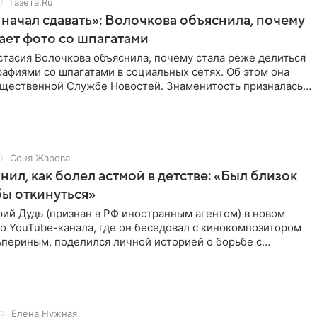
Газета.Ru
начал сдавать»: Волочкова объяснила, почему
ает фото со шпагатами
тасия Волочкова объяснила, почему стала реже делиться
афиями со шпагатами в социальных сетях. Об этом она
бщественной Службе Новостей. Знаменитость призналась,
Соня Жарова
нил, как болел астмой в детстве: «Был близок
обы откинуться»
ий Дудь (признан в РФ иностранным агентом) в новом
о YouTube-канала, где он беседовал с кинокомпозитором
ьпериным, поделился личной историей о борьбе с
 астмой в
Елена Нужная