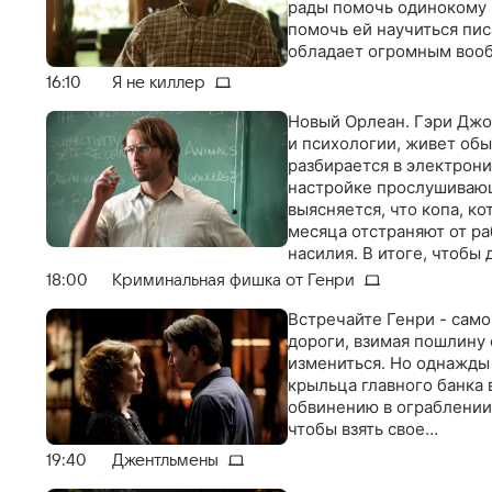
рады помочь одинокому 
помочь ей научиться пис
обладает огромным вооб
16:10
Я не киллер
Новый Орлеан. Гэри Джо
и психологии, живет об
разбирается в электрон
настройке прослушиваю
выясняется, что копа, к
месяца отстраняют от р
насилия. В итоге, чтобы
убийства, Гэри приходит
18:00
Криминальная фишка от Генри
Встречайте Генри - само
дороги, взимая пошлину 
измениться. Но однажды
крыльца главного банка 
обвинению в ограблении.
чтобы взять свое…
19:40
Джентльмены