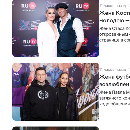
11 часов назад
Жена Кост
молодею —
Жена Стаса К
откровенным 
странице в со
время отпуска
11 часов назад
Жена футбо
возлюбленн
Жена Павла Ма
затяжного ко
ходе общения 
раньше судил 