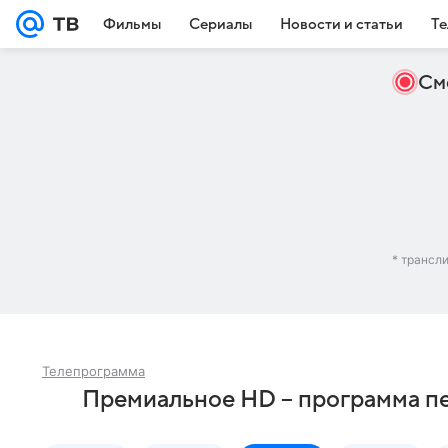
Фильмы
Сериалы
Новости и статьи
Те
См
* трансл
Телепрограмма
Премиальное HD – программа пе