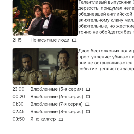
Талантливый выпускник 
дерзость, придумал нел
обедневшей английской а
влиятельному клану милл
обаятельные, но жестки
точно не обойдется без 
21:15
Ненасытные люди
Двое бестолковых полиц
преступление: убивают х
они не останавливаются…
событие цепляется за д
23:00
Влюбленные (5-я серия)
00:20
Влюбленные (6-я серия)
01:30
Влюбленные (7-я серия)
02:45
Влюбленные (8-я серия)
03:50
Я не киллер