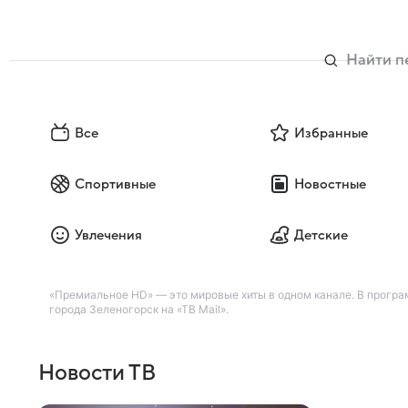
Все
Избранные
Спортивные
Новостные
Увлечения
Детские
«Премиальное HD» — это мировые хиты в одном канале. В програ
города Зеленогорск на «ТВ Mail».
Новости ТВ