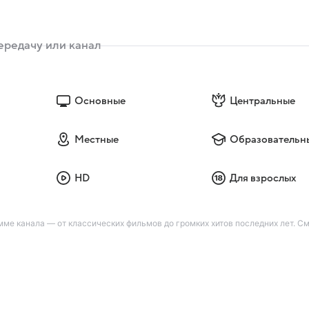
Основные
Центральные
Местные
Образовательн
HD
Для взрослых
мме канала — от классических фильмов до громких хитов последних лет. 