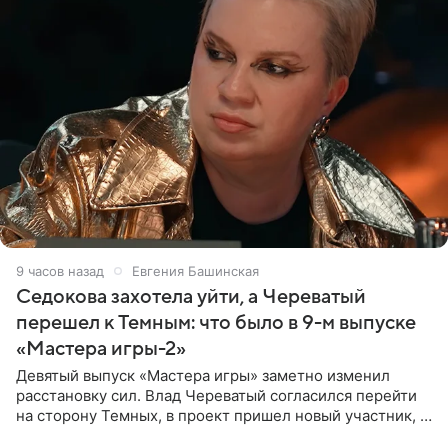
9 часов назад
Евгения Башинская
Седокова захотела уйти, а Череватый
перешел к Темным: что было в 9-м выпуске
«Мастера игры-2»
Девятый выпуск «Мастера игры» заметно изменил
расстановку сил. Влад Череватый согласился перейти
на сторону Темных, в проект пришел новый участник, а
Курбан Омаров и Анна Седокова оказались под таким