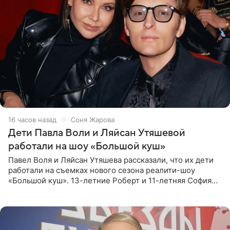
16 часов назад
Соня Жарова
Дети Павла Воли и Ляйсан Утяшевой
работали на шоу «Большой куш»
Павел Воля и Ляйсан Утяшева рассказали, что их дети
работали на съемках нового сезона реалити-шоу
«Большой куш». 13-летние Роберт и 11-летняя София
отправились вместе с родителями в Таиланд и успели
поработать