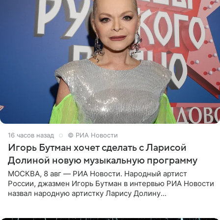
16 часов назад
© РИА Новости
Игорь Бутман хочет сделать с Ларисой
Долиной новую музыкальную программу
МОСКВА, 8 авг — РИА Новости. Народный артист
России, джазмен Игорь Бутман в интервью РИА Новости
назвал народную артистку Ларису Долину
великолепной певицей и рассказал о желании сделать с
ней новую совместную