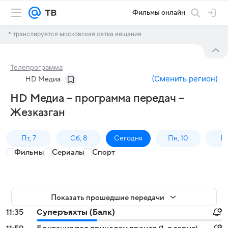
Фильмы онлайн
* транслируется московская сетка вещания
Телепрограмма
(
Сменить регион
)
HD Медиа
HD Медиа – программа передач –
Жезказган
Пт, 7
Сб, 8
Сегодня
Пн, 10
Вт,
Фильмы
Сериалы
Спорт
Показать прошедшие передачи
11:35
Суперъяхты (Балк)