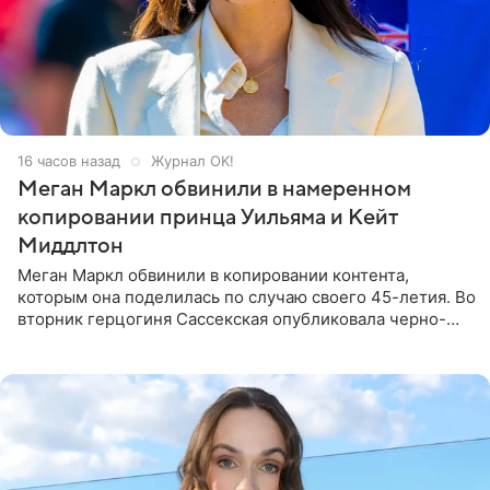
16 часов назад
Журнал OK!
Меган Маркл обвинили в намеренном
копировании принца Уильяма и Кейт
Миддлтон
Меган Маркл обвинили в копировании контента,
которым она поделилась по случаю своего 45-летия. Во
вторник герцогиня Сассекская опубликовала черно-
белую фотографию, на которой она прыгает в бассейн с
воздушными