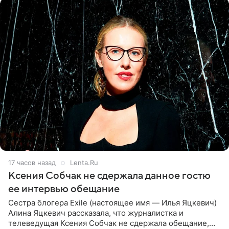
17 часов назад
Lenta.Ru
Ксения Собчак не сдержала данное гостю
ее интервью обещание
Сестра блогера Exile (настоящее имя — Илья Яцкевич)
Алина Яцкевич рассказала, что журналистка и
телеведущая Ксения Собчак не сдержала обещание,