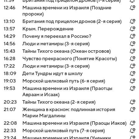
11:59
Британия под прицелом дронов (1-я серия)
12:46
Машина времени из Израиля (Поздние
пророки)
13:10
Британия под прицелом дронов (2-я серия)
13:57
Крым. Перерождение
14:29
Почему я переехал в Россию?
14:56
Люди и метамиры (3-я серия)
15:43
Тайны Тихого океана (Океан островов)
16:28
Чувство прекрасного (Понятие Красоты)
17:22
Люди и метамиры (3-я серия)
18:09
Дети Тундры идут в школу
19:03
Морской шелковый путь (6-я серия)
19:53
Машина времени из Израиля (Праотцы
Авраам и Исаак)
20:23
Тайны Тихого океана (2-я серия)
21:07
Женщина в красном: подлинная история
Марии Магдалины
22:08
Машина времени из Израиля (Праоцы Иаков)
22:33
Морской шелковый путь (7-я серия)
23:24
Машина времени из Израиля (Ученики