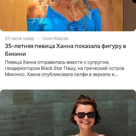
20 часов назад
Соня Жарова
35-летняя певица Ханна показала фигуру в
бикини
Певица Ханна отправилась вместе с супругом,
гендиректором Black Star Пашу, на греческий остров
Миконос. Ханна опубликовала селфи в зеркале и
призналась, что сейчас особенно довольна собой. По
словам певицы, она