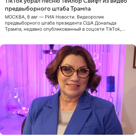
TikTok убрал песню Тейлор Свифт из видео
предвыборного штаба Трампа
МОСКВА, 8 авг — РИА Новости. Видеоролик
предвыборного штаба президента США Дональда
Трампа, недавно опубликованный в соцсети TikTok,
остался без звуковой дорожки в виде песни August
(«Август») американской