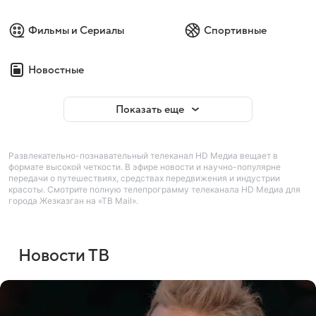
Фильмы и Сериалы
Спортивные
Новостные
Показать еще
Развлекательно-познавательный телеканал HD Медиа вещает в
формате высокой четкости. В эфире новости и научно-популярне
передачи о путешествиях, средствах передвижения и индустрии
красоты. Смотрите полную телепрограмму телеканала HD Медиа для
города Жезказган на «ТВ Mail».
Новости ТВ