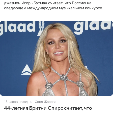
джазмен Игорь Бутман считает, что Россию на
следующем международном музыкальном конкурсе
«Интервидение» могла бы представить молодая певица
Варвара Убель, так
18 часов назад
Соня Жарова
44-летняя Бритни Спирс считает, что