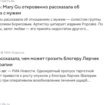
Газета.Ru
: Mary Gu откровенно рассказала об
х с мужем
Gu рассказала об отношениях с мужем — солистом группы
олием Борисовым. Артистку цитирует издание Popcake. По
, залог любви — это принять недостатки другого
кже
© РИА Новости
ссказала, чем может грозить блогеру Лерчек
ерапии
 авг — РИА Новости. Однократный пропуск таргетной
 привести к росту опухоли у блогера Лерчек (Валерии
но при оперативном возобновлении лечения ущерб
ритичен,
Life.ru