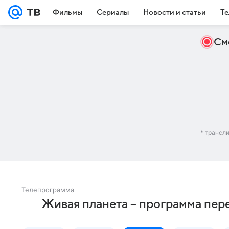
Фильмы
Сериалы
Новости и статьи
Те
См
* трансл
Телепрограмма
Живая планета – программа пере