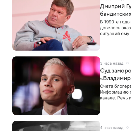
Дмитрий Гу
бандитских
В 1990-е год
довелось оказ
ситуаций ему 
однако он
3 часа назад
Суд заморо
«Владимир
Счета блогер
Информацию о
канале. Речь 
разбирательст
4 часа назад