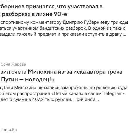
берниев признался, что участвовал в
 разборках в лихие 90-е
ы спортивному комментатору Дмитрию Губерниеву трижды
аться участником бандитских разборок. В одной из таких
выдали тяжелый предмет и приказали вступить в драку,
Соня Жарова
зил счета Милохина из-за иска автора трека
 Путин — молодец!»
а Дани Милохина оказались заморожены по решению суда.
б этом распространил «Пятый канал» в своем Telegram-
идет о сумме в 407,2 тыс. рублей. Причиной
ва стал
Lenta.Ru