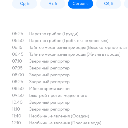
Ср, 5
Чт, 6
Сегодня
Сб, 8
05:25
Царство грибов (Грузди)
05:50
Царство грибов (Грибы выше деревьев)
06:15
Тайные механизмы природы (Высокогорное плат
06:45
Тайные механизмы природы (Жизнь в городе)
07:10
Звериный репортер
07:35
Звериный репортер
08:00
Звериный репортер
08:25
Звериный репортер
08:50
Ибекс: время жизни
09:50
Быстрый против медленного
10:40
Звериный репортер
11:10
Звериный репортер
11:40
Необычные явления (Осадки)
12:10
Необычные явления (Пресная вода)