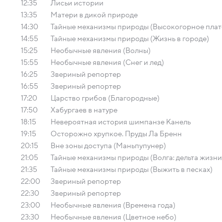
12:35
Лисьи истории
13:35
Матери в дикой природе
14:30
Тайные механизмы природы (Высокогорное плат
14:55
Тайные механизмы природы (Жизнь в городе)
15:25
Необычные явления (Волны)
15:55
Необычные явления (Снег и лед)
16:25
Звериный репортер
16:55
Звериный репортер
17:20
Царство грибов (Благородные)
17:50
Хабургаев в натуре
18:15
Невероятная история шимпанзе Канель
19:15
Осторожно хрупкое. Пруды Ла Бренн
20:15
Вне зоны доступа (Маньпупунер)
21:05
Тайные механизмы природы (Волга: дельта жизни
21:35
Тайные механизмы природы (Выжить в песках)
22:00
Звериный репортер
22:30
Звериный репортер
23:00
Необычные явления (Времена года)
23:30
Необычные явления (Цветное небо)