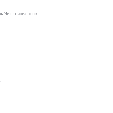
о. Мир в миниатюре)
)