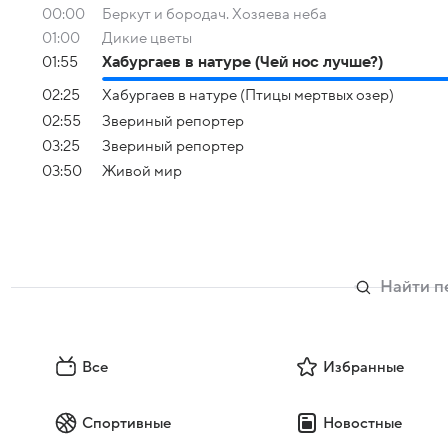
00:00
Беркут и бородач. Хозяева неба
01:00
Дикие цветы
01:55
Хабургаев в натуре (Чей нос лучше?)
02:25
Хабургаев в натуре (Птицы мертвых озер)
02:55
Звериный репортер
03:25
Звериный репортер
03:50
Живой мир
Все
Избранные
Спортивные
Новостные