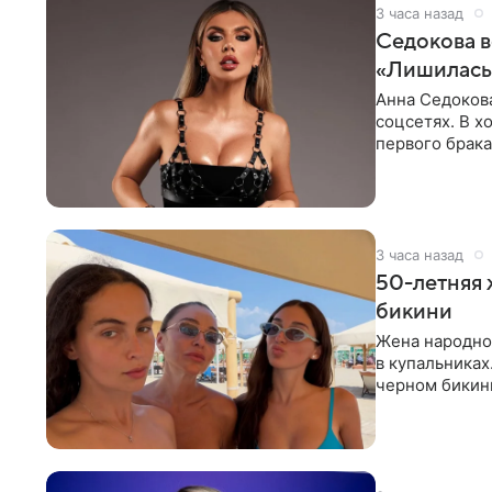
3 часа назад
Седокова в
«Лишилась 
Анна Седокова
соцсетях. В х
первого брака
ответственнос
3 часа назад
50-летняя 
бикини
Жена народно
в купальниках
черном бикини
выбрала банд