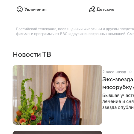
Увлечения
Детские
Российский телеканал, посвященный животным и другим предста
фильмы и программы от BBC и других иностранных компаний. Смо
Новости ТВ
2 часа назад
Экс-звезда
мясорубку 
Бывшая участ
лечение и сня
звезда опубли
процесс снят