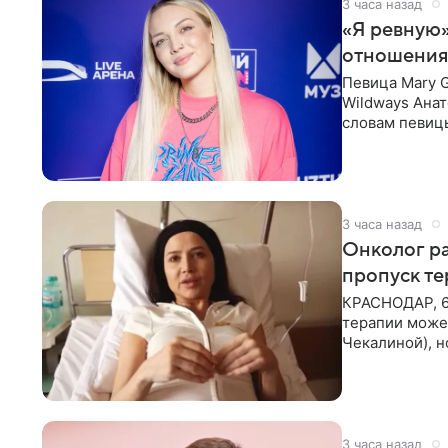
3 часа назад
«Я ревную»
отношения
Певица Mary 
Wildways Анат
словам певицы
человека. Та
3 часа назад
Онколог ра
пропуск т
КРАСНОДАР, 6
терапии может
Чекалиной), 
здоровью не к
3 часа назад