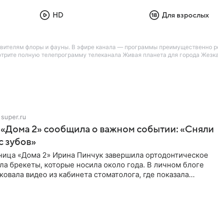
HD
Для взрослых
вителям флоры и фауны. В эфире канала — программы преимущественно р
трите полную телепрограмму телеканала Живая планета для города Жезказ
super.ru
 «Дома 2» сообщила о важном событии: «Сняли
с зубов»
ница «Дома 2» Ирина Пинчук завершила ортодонтическое
ла брекеты, которые носила около года. В личном блоге
ковала видео из кабинета стоматолога, где показала
ия