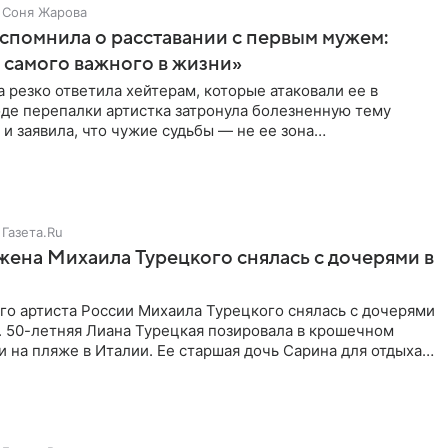
Соня Жарова
спомнила о расставании с первым мужем:
самого важного в жизни»
 резко ответила хейтерам, которые атаковали ее в
оде перепалки артистка затронула болезненную тему
 и заявила, что чужие судьбы — не ее зона
ти. От Валентина
Газета.Ru
жена Михаила Турецкого снялась с дочерями в
го артиста России Михаила Турецкого снялась с дочерями
. 50-летняя Лиана Турецкая позировала в крошечном
 на пляже в Италии. Ее старшая дочь Сарина для отдыха
о