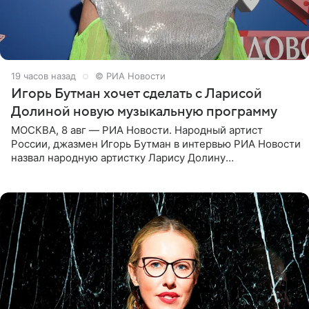
19 часов назад
© РИА Новости
Игорь Бутман хочет сделать с Ларисой
Долиной новую музыкальную программу
МОСКВА, 8 авг — РИА Новости. Народный артист
России, джазмен Игорь Бутман в интервью РИА Новости
назвал народную артистку Ларису Долину
великолепной певицей и рассказал о желании сделать с
ней новую совместную