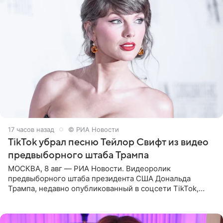
17 часов назад
© РИА Новости
TikTok убрал песню Тейлор Свифт из видео
предвыборного штаба Трампа
МОСКВА, 8 авг — РИА Новости. Видеоролик
предвыборного штаба президента США Дональда
Трампа, недавно опубликованный в соцсети TikTok,
остался без звуковой дорожки в виде песни August
(«Август») американской