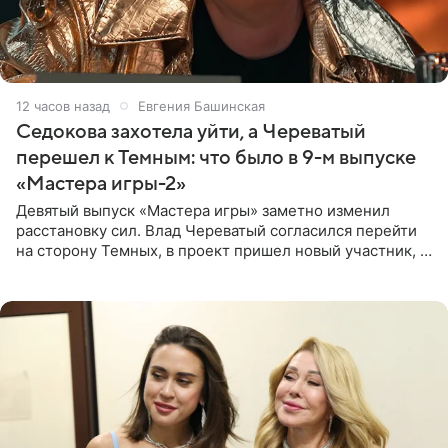
12 часов назад
Евгения Башинская
Седокова захотела уйти, а Череватый
перешел к Темным: что было в 9-м выпуске
«Мастера игры-2»
Девятый выпуск «Мастера игры» заметно изменил
расстановку сил. Влад Череватый согласился перейти
на сторону Темных, в проект пришел новый участник, а
Курбан Омаров и Анна Седокова оказались под таким
давлением.