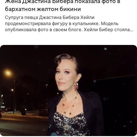
Жена Джастина Бибера показала фото в
бархатном желтом бикини
Супруга певца Джастина Бибера Хейли
продемонстрирвала фигуру в купальнике. Модель
опубликовала фото в своем блоге. Хейли Бибер стояла
перед зеркалом в желтом крошечном бархатном
бикини, которое дополнила