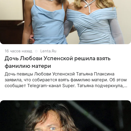
16 часов назад
Lenta.Ru
Дочь Любови Успенской решила взять
фамилию матери
Дочь певицы Любови Успенской Татьяна Плаксина
заявила, что собирается взять фамилию матери. Об этом
сообщает Telegram-канал Super. Татьяна подчеркнула,
что приняла решение о смене фамилии, поскольку
именно от