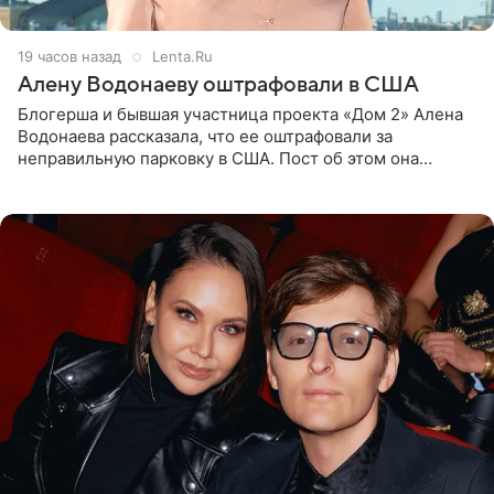
19 часов назад
Lenta.Ru
Алену Водонаеву оштрафовали в США
Блогерша и бывшая участница проекта «Дом 2» Алена
Водонаева рассказала, что ее оштрафовали за
неправильную парковку в США. Пост об этом она
опубликовала в своем Telegram-канале. Она заявила,
что во время отдыха