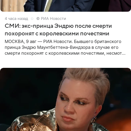
4 часа назад
© РИА Новости
СМИ: экс-принца Эндрю после смерти
похоронят с королевскими почестями
МОСКВА, 9 авг — РИА Новости. Бывшего британского
принца Эндрю Маунтбеттена-Виндзора в случае его
смерти похоронят с королевскими почестями, несмотря
на лишение всех титулов, сообщает Daily Mail со
ссылкой на