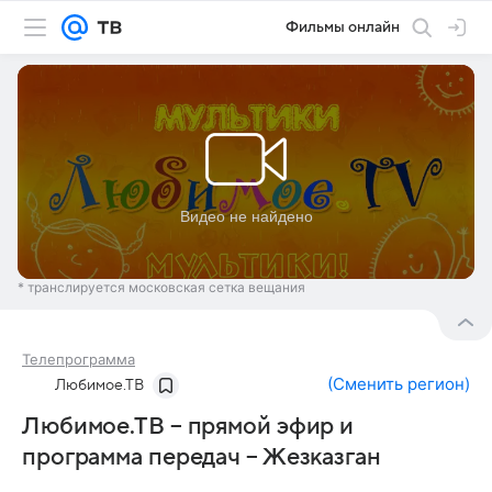
Фильмы онлайн
* транслируется московская сетка вещания
Телепрограмма
(
Сменить регион
)
Любимое.ТВ
Любимое.ТВ – прямой эфир и
программа передач – Жезказган