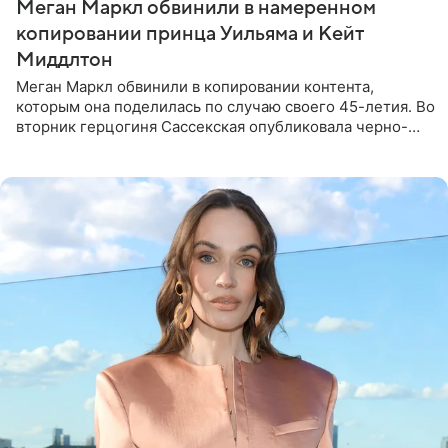
Меган Маркл обвинили в намеренном
копировании принца Уильяма и Кейт
Миддлтон
Меган Маркл обвинили в копировании контента,
которым она поделилась по случаю своего 45-летия. Во
вторник герцогиня Сассекская опубликовала черно-
белую фотографию, на которой она прыгает в бассейн с
воздушными