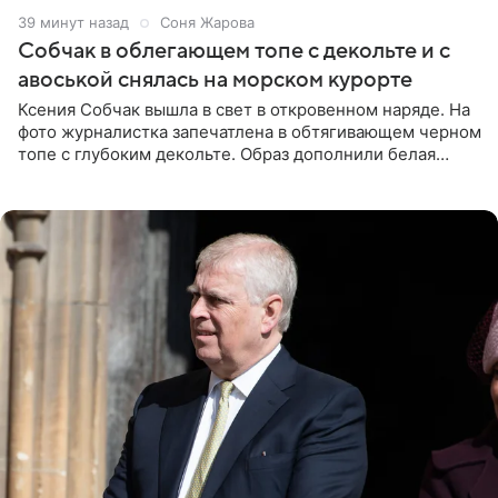
39 минут назад
Соня Жарова
Собчак в облегающем топе с декольте и с
авоськой снялась на морском курорте
Ксения Собчак вышла в свет в откровенном наряде. На
фото журналистка запечатлена в обтягивающем черном
топе с глубоким декольте. Образ дополнили белая
юбка-миди, вьетнамки на платформе и соломенная
шляпа.