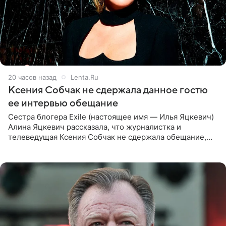
20 часов назад
Lenta.Ru
Ксения Собчак не сдержала данное гостю
ее интервью обещание
Сестра блогера Exile (настоящее имя — Илья Яцкевич)
Алина Яцкевич рассказала, что журналистка и
телеведущая Ксения Собчак не сдержала обещание,
которое дала ему во время интервью с ним. Об этом она
заявила в