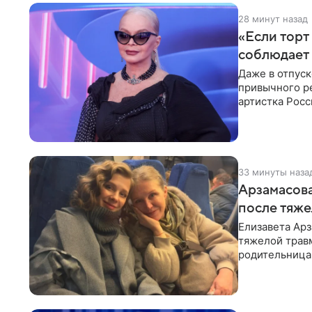
28 минут назад
«Если торт
соблюдает 
Даже в отпуск
привычного ре
артистка Росс
отдыхе, когда
33 минуты наза
Арзамасова
после тяже
Елизавета Арз
тяжелой трав
родительница
Арзамасова п