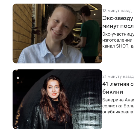
13 минут назад
Экс‑звезду
минут пос
Экс‑участниц
изготовлении 
канал SHOT, д
об
21 минуту назад
41-летняя 
бикини
Балерина Анас
солистка Боль
опубликовала 
отдыха за