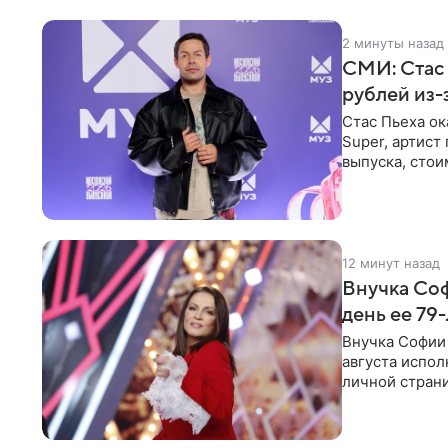
2 минуты назад
СМИ: Стас 
рублей из
Стас Пьеха ок
Super, артист
выпуска, стои
12 минут назад
Внучка Соф
день ее 79
Внучка Софии 
августа испол
личной стран
На снимке