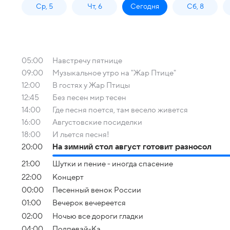
Ср, 5
Чт, 6
Сегодня
Сб, 8
05:00
Навстречу пятнице
09:00
Музыкальное утро на "Жар Птице"
12:00
В гостях у Жар Птицы
12:45
Без песен мир тесен
14:00
Где песня поется, там весело живется
16:00
Августовские посиделки
18:00
И льется песня!
20:00
На зимний стол август готовит разносол
21:00
Шутки и пение - иногда спасение
22:00
Концерт
00:00
Песенный венок России
01:00
Вечерок вечереется
02:00
Ночью все дороги гладки
04:00
Подпевай-Ка