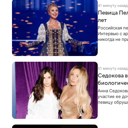
41 минуту назад
Певица Пел
лет
Российская п
Интервью с ар
никогда не пр
51 минуту назад
Седокова в
биологиче
Анна Седокова
участие ее до
певицу обруши
привычной