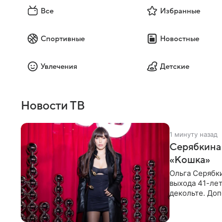
Все
Избранные
Спортивные
Новостные
Увлечения
Детские
Новости ТВ
1 минуту назад
Серябкина 
«Кошка»
Ольга Серябки
выхода 41-лет
декольте. До
выпрямили во