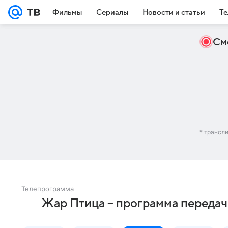
Фильмы
Сериалы
Новости и статьи
Те
См
* трансл
Телепрограмма
Жар Птица – программа передач