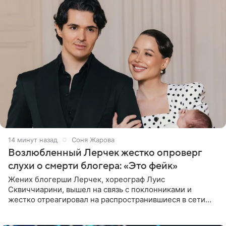
14 минут назад
Соня Жарова
Возлюбленный Лерчек жестко опроверг
слухи о смерти блогера: «Это фейк»
Жених блогерши Лерчек, хореограф Луис
Сквиччиарини, вышел на связь с поклонниками и
жестко отреагировал на распространившиеся в сети
слухи о смерти Валерии Чекалиной. «Это фейк! Я в
шоке, что такие люди