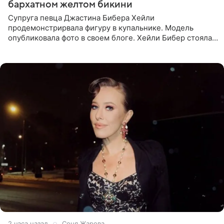
бархатном желтом бикини
Супруга певца Джастина Бибера Хейли
продемонстрирвала фигуру в купальнике. Модель
опубликовала фото в своем блоге. Хейли Бибер стояла
перед зеркалом в желтом крошечном бархатном
бикини, которое дополнила
2 часа назад
Соня Жарова