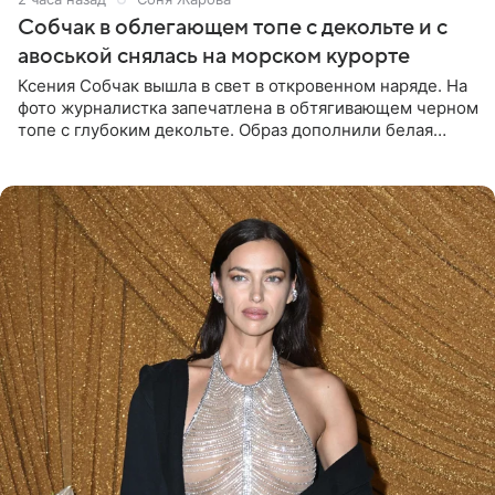
Собчак в облегающем топе с декольте и с
авоськой снялась на морском курорте
Ксения Собчак вышла в свет в откровенном наряде. На
фото журналистка запечатлена в обтягивающем черном
топе с глубоким декольте. Образ дополнили белая
юбка-миди, вьетнамки на платформе и соломенная
шляпа.