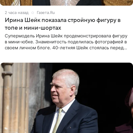
2 часа назад
Газета.Ru
Ирина Шейк показала стройную фигуру в
топе и мини-шортах
Супермодель Ирина Шейк продемонстрировала фигуру
в мини-юбке. Знаменитость поделилась фотографией в
своем личном блоге. 40-летняя Шейк стоялась перед
зеркалом в черном топе с кружевом, который
дополнила