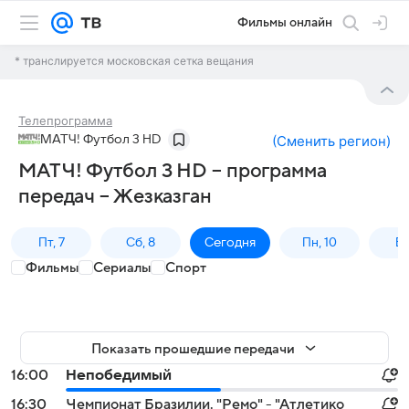
Фильмы онлайн
* транслируется московская сетка вещания
Телепрограмма
МАТЧ! Футбол 3 HD
(
Сменить регион
)
МАТЧ! Футбол 3 HD – программа
передач – Жезказган
Пт, 7
Сб, 8
Сегодня
Пн, 10
Вт,
Фильмы
Сериалы
Спорт
Показать прошедшие передачи
16:00
Непобедимый
16:30
Чемпионат Бразилии. "Ремо" - "Атлетико