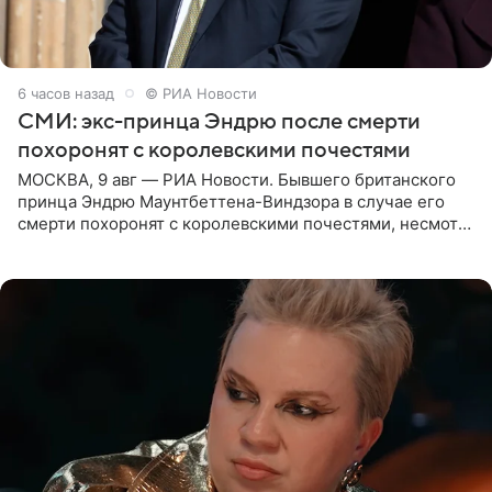
6 часов назад
© РИА Новости
СМИ: экс-принца Эндрю после смерти
похоронят с королевскими почестями
МОСКВА, 9 авг — РИА Новости. Бывшего британского
принца Эндрю Маунтбеттена-Виндзора в случае его
смерти похоронят с королевскими почестями, несмотря
на лишение всех титулов, сообщает Daily Mail со
ссылкой на