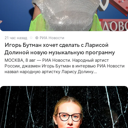
21 час назад
© РИА Новости
Игорь Бутман хочет сделать с Ларисой
Долиной новую музыкальную программу
МОСКВА, 8 авг — РИА Новости. Народный артист
России, джазмен Игорь Бутман в интервью РИА Новости
назвал народную артистку Ларису Долину
великолепной певицей и рассказал о желании сделать с
ней новую совместную