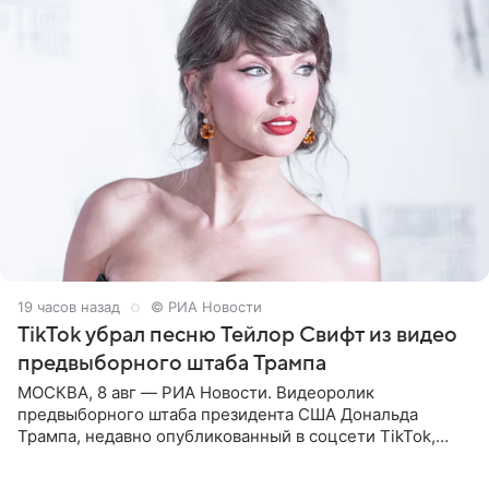
19 часов назад
© РИА Новости
TikTok убрал песню Тейлор Свифт из видео
предвыборного штаба Трампа
МОСКВА, 8 авг — РИА Новости. Видеоролик
предвыборного штаба президента США Дональда
Трампа, недавно опубликованный в соцсети TikTok,
остался без звуковой дорожки в виде песни August
(«Август») американской