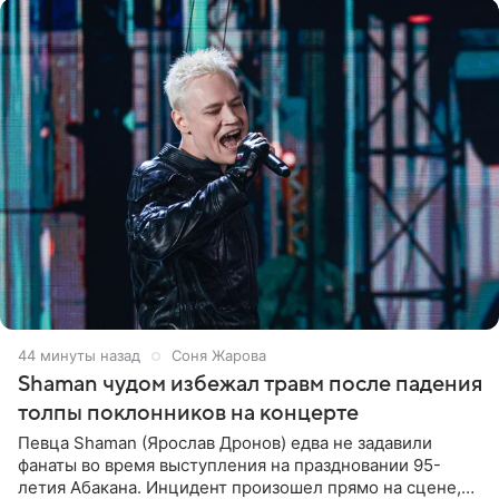
44 минуты назад
Соня Жарова
Shaman чудом избежал травм после падения
толпы поклонников на концерте
Певца Shaman (Ярослав Дронов) едва не задавили
фанаты во время выступления на праздновании 95-
летия Абакана. Инцидент произошел прямо на сцене,