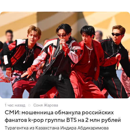
подробности сообщает «Абзац». Толпа поклонников
навалилась на
1 час назад
Соня Жарова
СМИ: мошенница обманула российских
фанатов k-pop группы BTS на 2 млн рублей
Турагентка из Казахстана Индира Абдикаримова