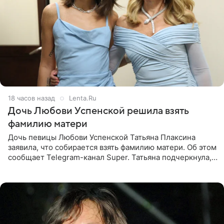
18 часов назад
Lenta.Ru
Дочь Любови Успенской решила взять
фамилию матери
Дочь певицы Любови Успенской Татьяна Плаксина
заявила, что собирается взять фамилию матери. Об этом
сообщает Telegram-канал Super. Татьяна подчеркнула,
что приняла решение о смене фамилии, поскольку
именно от