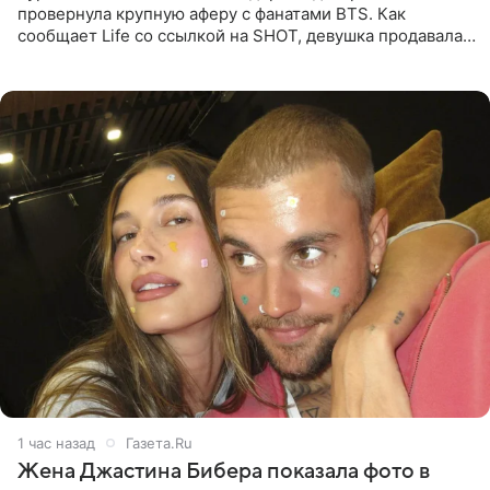
провернула крупную аферу с фанатами BTS. Как
сообщает Life со ссылкой на SHOT, девушка продавала
поддельные туры на концерт группы в Пусане. По
данным издания,
1 час назад
Газета.Ru
Жена Джастина Бибера показала фото в