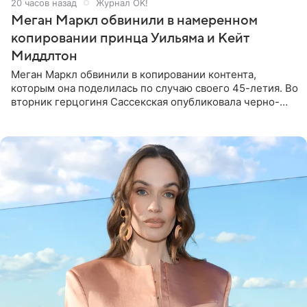
20 часов назад
Журнал OK!
Меган Маркл обвинили в намеренном
копировании принца Уильяма и Кейт
Миддлтон
Меган Маркл обвинили в копировании контента,
которым она поделилась по случаю своего 45-летия. Во
вторник герцогиня Сассекская опубликовала черно-
белую фотографию, на которой она прыгает в бассейн с
воздушными