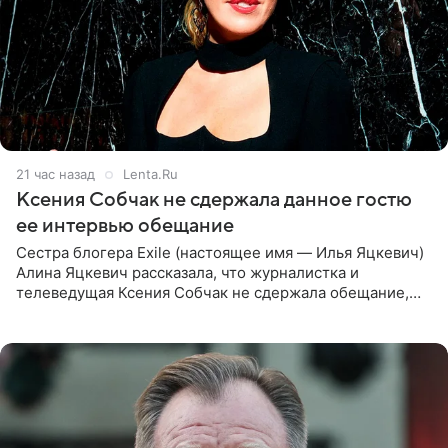
21 час назад
Lenta.Ru
Ксения Собчак не сдержала данное гостю
ее интервью обещание
Сестра блогера Exile (настоящее имя — Илья Яцкевич)
Алина Яцкевич рассказала, что журналистка и
телеведущая Ксения Собчак не сдержала обещание,
которое дала ему во время интервью с ним. Об этом она
заявила в