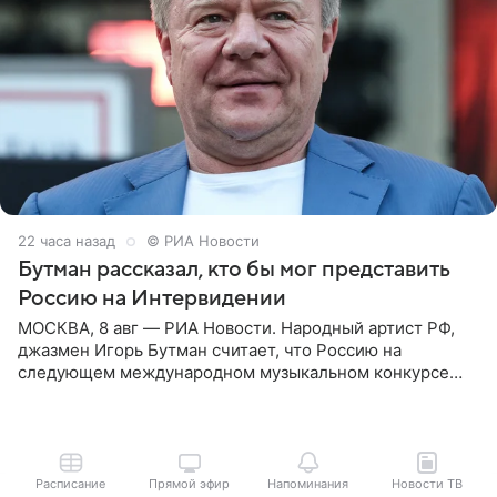
22 часа назад
© РИА Новости
Бутман рассказал, кто бы мог представить
Россию на Интервидении
МОСКВА, 8 авг — РИА Новости. Народный артист РФ,
джазмен Игорь Бутман считает, что Россию на
следующем международном музыкальном конкурсе
«Интервидение» могла бы представить молодая певица
Варвара Убель, так
Расписание
Прямой эфир
Напоминания
Новости ТВ