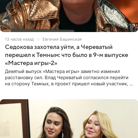
13 часов назад
Евгения Башинская
Седокова захотела уйти, а Череватый
перешел к Темным: что было в 9-м выпуске
«Мастера игры-2»
Девятый выпуск «Мастера игры» заметно изменил
расстановку сил. Влад Череватый согласился перейти
на сторону Темных, в проект пришел новый участник, а
Курбан Омаров и Анна Седокова оказались под таким
давлением.