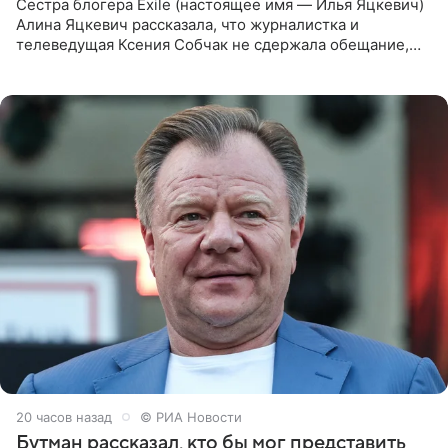
Сестра блогера Exile (настоящее имя — Илья Яцкевич)
Алина Яцкевич рассказала, что журналистка и
телеведущая Ксения Собчак не сдержала обещание,
которое дала ему во время интервью с ним. Об этом она
заявила в
20 часов назад
© РИА Новости
Бутман рассказал, кто бы мог представить