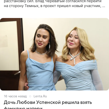
расстановку сил. Влад Череватый согласился перейти
на сторону Темных, в проект пришел новый участник, а
Курбан Омаров и Анна Седокова оказались под таким
давлением.
16 часов назад
Lenta.Ru
Дочь Любови Успенской решила взять
фамилию матери