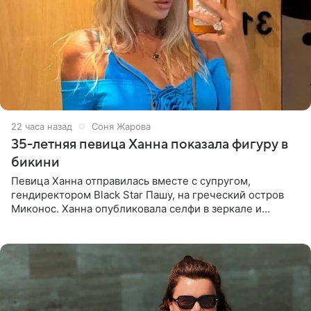
22 часа назад
Соня Жарова
35-летняя певица Ханна показала фигуру в
бикини
Певица Ханна отправилась вместе с супругом,
гендиректором Black Star Пашу, на греческий остров
Миконос. Ханна опубликовала селфи в зеркале и
призналась, что сейчас особенно довольна собой. По
словам певицы, она