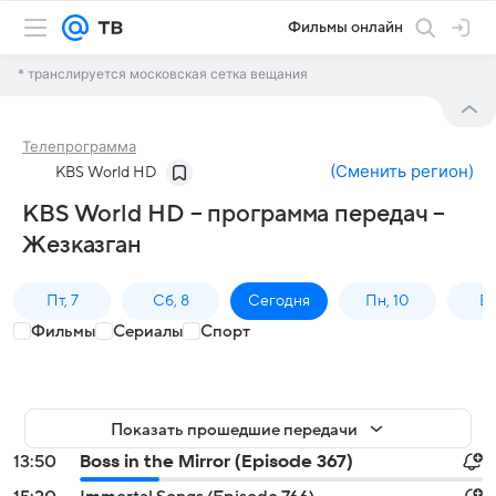
Фильмы онлайн
* транслируется московская сетка вещания
Телепрограмма
(
Сменить регион
)
KBS World HD
KBS World HD – программа передач –
Жезказган
Пт, 7
Сб, 8
Сегодня
Пн, 10
Вт,
Фильмы
Сериалы
Спорт
Показать прошедшие передачи
13:50
Boss in the Mirror (Episode 367)