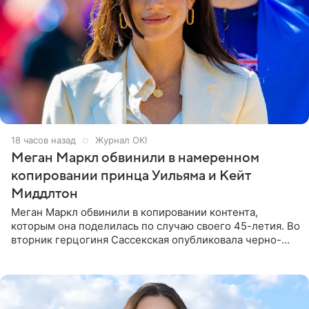
18 часов назад
Журнал OK!
Меган Маркл обвинили в намеренном
копировании принца Уильяма и Кейт
Миддлтон
Меган Маркл обвинили в копировании контента,
которым она поделилась по случаю своего 45-летия. Во
вторник герцогиня Сассекская опубликовала черно-
белую фотографию, на которой она прыгает в бассейн с
воздушными