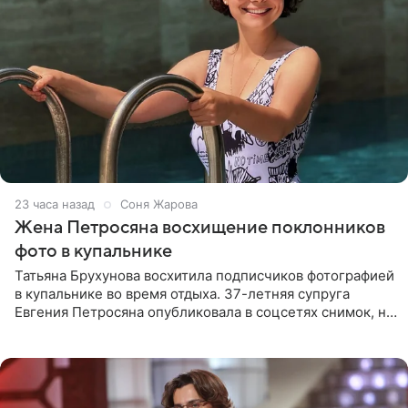
23 часа назад
Соня Жарова
Жена Петросяна восхищение поклонников
фото в купальнике
Татьяна Брухунова восхитила подписчиков фотографией
в купальнике во время отдыха. 37-летняя супруга
Евгения Петросяна опубликовала в соцсетях снимок, на
котором позирует у бассейна в белоснежном монокини
с