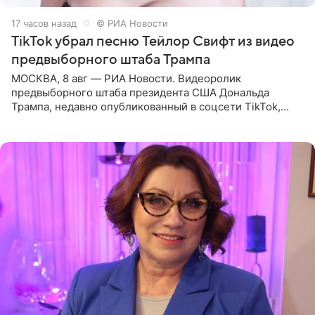
17 часов назад
© РИА Новости
TikTok убрал песню Тейлор Свифт из видео
предвыборного штаба Трампа
МОСКВА, 8 авг — РИА Новости. Видеоролик
предвыборного штаба президента США Дональда
Трампа, недавно опубликованный в соцсети TikTok,
остался без звуковой дорожки в виде песни August
(«Август») американской