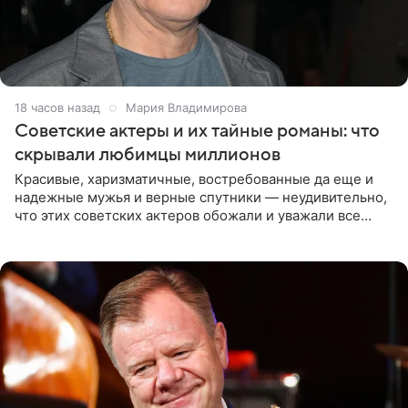
18 часов назад
Мария Владимирова
Советские актеры и их тайные романы: что
скрывали любимцы миллионов
Красивые, харизматичные, востребованные да еще и
надежные мужья и верные спутники — неудивительно,
что этих советских актеров обожали и уважали все
женщины большой страны, и наверняка не раз ставили
их в