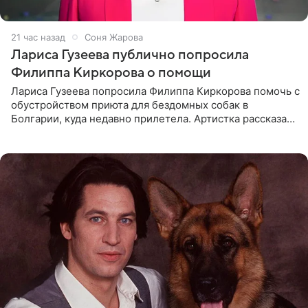
21 час назад
Соня Жарова
Лариса Гузеева публично попросила
Филиппа Киркорова о помощи
Лариса Гузеева попросила Филиппа Киркорова помочь с
обустройством приюта для бездомных собак в
Болгарии, куда недавно прилетела. Артистка рассказала
о местных волонтерах, которые временно забирают
животных к