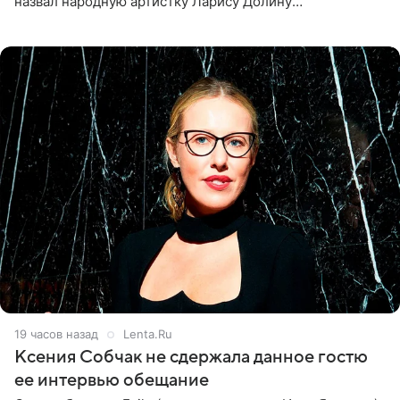
назвал народную артистку Ларису Долину
великолепной певицей и рассказал о желании сделать с
ней новую совместную
19 часов назад
Lenta.Ru
Ксения Собчак не сдержала данное гостю
ее интервью обещание