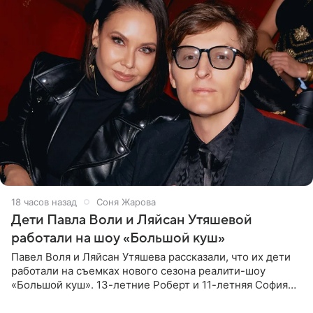
18 часов назад
Соня Жарова
Дети Павла Воли и Ляйсан Утяшевой
работали на шоу «Большой куш»
Павел Воля и Ляйсан Утяшева рассказали, что их дети
работали на съемках нового сезона реалити-шоу
«Большой куш». 13-летние Роберт и 11-летняя София
отправились вместе с родителями в Таиланд и успели
поработать