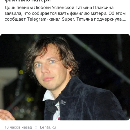
Дочь певицы Любови Успенской Татьяна Плаксина
заявила, что собирается взять фамилию матери. Об этом
сообщает Telegram-канал Super. Татьяна подчеркнула,
что приняла решение о смене фамилии, поскольку
именно от
16 часов назад
Lenta.Ru