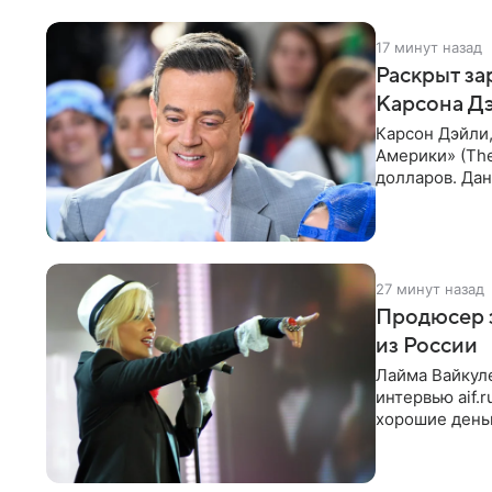
17 минут назад
Раскрыт за
Карсона Д
Карсон Дэйли
Америки» (The
долларов. Дан
команды прое
27 минут назад
Продюсер з
из России
Лайма Вайкуле
интервью aif.
хорошие деньг
10−20