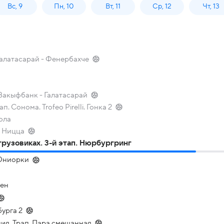
Вс, 9
Пн, 10
Вт, 11
Ср, 12
Чт, 13
Галатасарай - Фенербахче
Вакыфбанк - Галатасарай
п. Сонома. Trofeo Pirelli. Гонка 2
ола
- Ницца
рузовиках. 3-й этап. Нюрбургринг
 Юниорки
бен
урга 2
ия. Трап. Пара смешанная