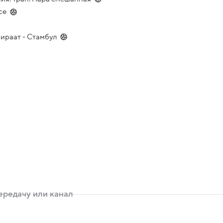
се
ираат - Стамбул