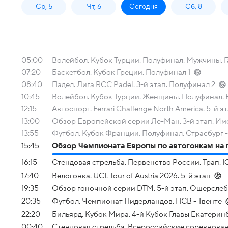
Ср, 5
Чт, 6
Сегодня
Сб, 8
05:00
Волейбол. Кубок Турции. Полуфинал. Мужчины. 
07:20
Баскетбол. Кубок Греции. Полуфинал 1
08:40
Падел. Лига RCC Padel. 3-й этап. Полуфинал 2
10:45
Волейбол. Кубок Турции. Женщины. Полуфинал. 
12:15
Автоспорт. Ferrari Challenge North America. 5-й эта
13:00
Обзор Европейской серии Ле-Ман. 3-й этап. Им
13:55
Футбол. Кубок Франции. Полуфинал. Страсбург 
15:45
Обзор Чемпионата Европы по автогонкам на г
16:15
Стендовая стрельба. Первенство России. Трап.
17:40
Велогонка. UCI. Tour of Austria 2026. 5-й этап
19:35
Обзор гоночной серии DTM. 5-й этап. Ошерсле
20:35
Футбол. Чемпионат Нидерландов. ПСВ - Твенте
22:20
Бильярд. Кубок Мира. 4-й Кубок Главы Екатеринб
00:40
Стендовая стрельба. Всероссийские соревнован