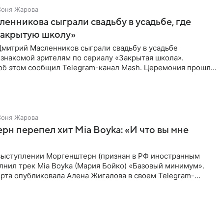
Соня Жарова
ленникова сыграли свадьбу в усадьбе, где
Закрытую школу»
Дмитрий Масленников сыграли свадьбу в усадьбе
знакомой зрителям по сериалу «Закрытая школа».
б этом сообщил Telegram-канал Mash. Церемония прошла
 дверями.
Соня Жарова
н перепел хит Mia Boyka: «И что вы мне
выступлении Моргенштерн (признан в РФ иностранным
лнил трек Mia Boyka (Мария Бойко) «Базовый минимум».
рта опубликовала Алена Жигалова в своем Telegram-
ое утро