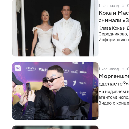
1 час назад
Кока и Мас
снимали «
Клава Кока и 
Середниково, 
Информацию о
за закрытыми
1 час назад
Моргенштер
сделаете?»
На недавнем 
агентом) испо
Видео с конце
канале. «Добр