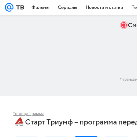
Фильмы
Сериалы
Новости и статьи
Те
См
* трансл
Телепрограмма
Старт Триумф – программа пере