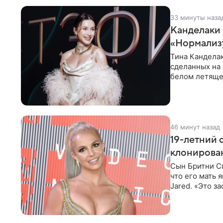
33 минуты наза
Канделаки 
«Нормализ
Тина Канделак
сделанных на 
белом летящем
Канделаки до
46 минут назад
19-летний 
клонирован
Сын Бритни С
что его мать
Jared. «Это з
фальшиво.