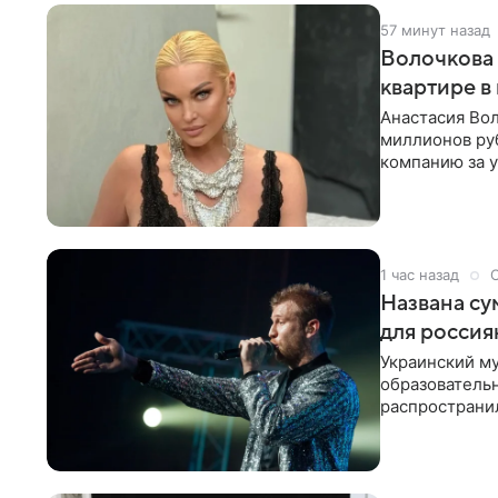
57 минут назад
Волочкова 
квартире в
Анастасия Вол
миллионов ру
компанию за у
выложила
1 час назад
Названа су
для россия
Украинский му
образователь
распространил
исполнитель 