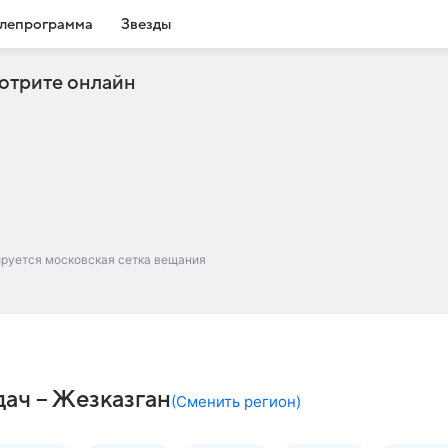
лепрограмма
Звезды
отрите онлайн
ируется московская сетка вещания
дач – Жезказган
(
Сменить регион
)