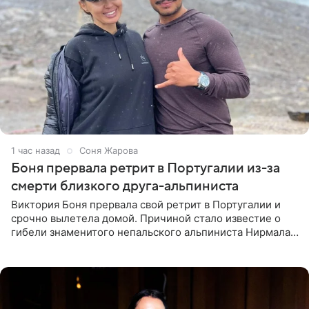
1 час назад
Соня Жарова
Боня прервала ретрит в Португалии из-за
смерти близкого друга-альпиниста
Виктория Боня прервала свой ретрит в Португалии и
срочно вылетела домой. Причиной стало известие о
гибели знаменитого непальского альпиниста Нирмала
«Нимса» Пурджи, которого модель называла своим
близким другом