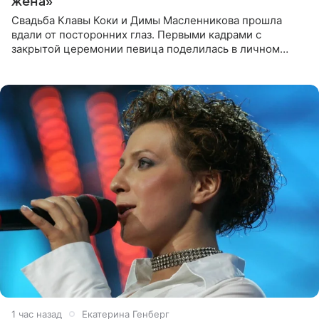
жена»
Свадьба Клавы Коки и Димы Масленникова прошла
вдали от посторонних глаз. Первыми кадрами с
закрытой церемонии певица поделилась в личном
блоге. Артистка выложила серию свадебных снимков и
оставила лаконичную
1 час назад
Екатерина Генберг