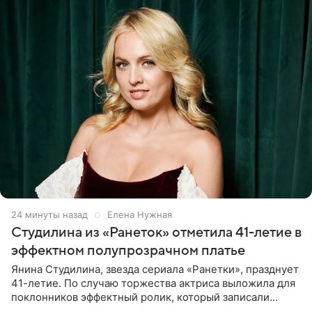
24 минуты назад
Елена Нужная
Студилина из «Ранеток» отметила 41-летие в
эффектном полупрозрачном платье
Янина Студилина, звезда сериала «Ранетки», празднует
41-летие. По случаю торжества актриса выложила для
поклонников эффектный ролик, который записали
прошлой ночью. В кадре артистка предстала в