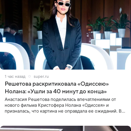
1 час назад
super.ru
Решетова раскритиковала «Одиссею»
Нолана: «Ушли за 40 минут до конца»
Анастасия Решетова поделилась впечатлениями от
нового фильма Кристофера Нолана «Одиссея» и
призналась, что картина не оправдала ее ожиданий. В
личном блоге модель рассказала, что они с компанией
не стали