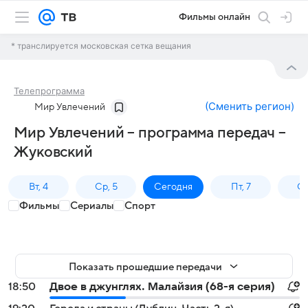
Фильмы онлайн
* транслируется московская сетка вещания
Телепрограмма
(
Сменить регион
)
Мир Увлечений
Мир Увлечений – программа передач –
Жуковский
Вт, 4
Ср, 5
Сегодня
Пт, 7
Сб
Фильмы
Сериалы
Спорт
Показать прошедшие передачи
18:50
Двое в джунглях. Малайзия (68-я серия)