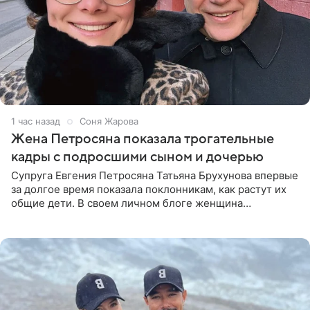
1 час назад
Соня Жарова
Жена Петросяна показала трогательные
кадры с подросшими сыном и дочерью
Супруга Евгения Петросяна Татьяна Брухунова впервые
за долгое время показала поклонникам, как растут их
общие дети. В своем личном блоге женщина
опубликовала редкие кадры с шестилетним сыном
Ваганом и