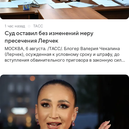
1 час назад
ТАСС
Суд оставил без изменений меру
пресечения Лерчек
МОСКВА, 6 августа. /ТАСС/. Блогер Валерия Чекалина
(Лерчек), осужденная к условному сроку и штрафу, до
вступления обвинительного приговора в законную силу
будет находиться под запретом определенных
действий. Об