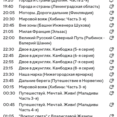
19:20
Города и страны (Дублин. Часть 2-я)
19:40
Города и страны (Ленинградская область)
20:05
Моторы. Дороги дальние (Финляндия)
20:30
Мировой вояж (Хибины: Часть 3-я)
20:45
Вне зоны (Башни Инженера Шухова)
21:05
Милая Франция (Эльзас)
22:00
Великий Русский Северный Путь (Рыбинск -
Валерий Шанин)
22:30
Двое в джунглях. Камбоджа (5-я серия)
22:45
Двое в джунглях. Камбоджа (6-я серия)
22:55
Двое в джунглях. Камбоджа (7-я серия)
23:15
Двое в джунглях. Камбоджа (8-я серия)
23:30
Наша марка (Нижегородская ярмарка)
23:45
Дальние берега (Путешествие в Норвегию)
00:15
Мировой вояж (Хибины: Часть 3-я)
00:30
Путешествуй. Мечтай. Живи! (Мальдивы
Часть 3-я)
00:45
Путешествуй. Мечтай. Живи! (Мальдивы
Часть 4-я)
01:05
"Вокруг света" с Владиславой Жазири