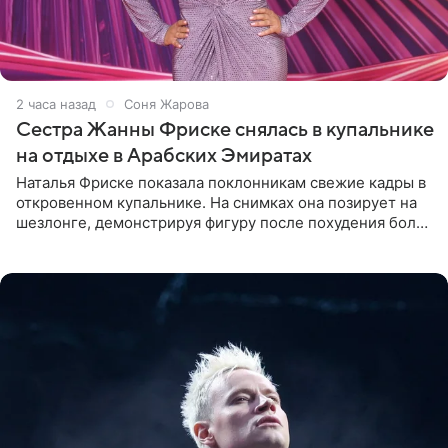
2 часа назад
Соня Жарова
Сестра Жанны Фриске снялась в купальнике
на отдыхе в Арабских Эмиратах
Наталья Фриске показала поклонникам свежие кадры в
откровенном купальнике. На снимках она позирует на
шезлонге, демонстрируя фигуру после похудения более
чем на десять килограммов. В подписи к посту