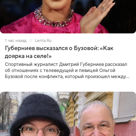
1 час назад
Lenta.Ru
Губерниев высказался о Бузовой: «Как
доярка на селе!»
Спортивный журналист Дмитрий Губерниев рассказал
об отношениях с телеведущей и певицей Ольгой
Бузовой после конфликта, который произошел между
ними в 2021 году в прямом эфире канала «Матч ТВ». В
разговоре с