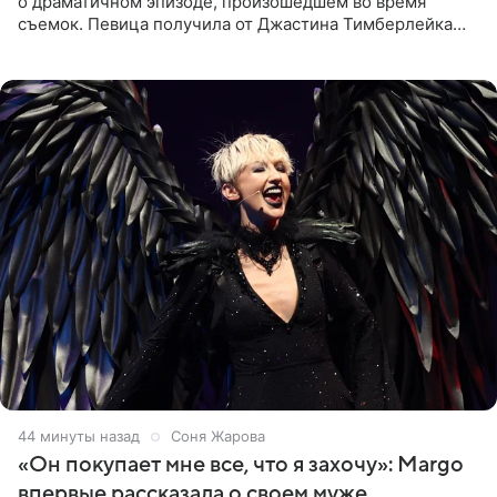
о драматичном эпизоде, произошедшем во время
съемок. Певица получила от Джастина Тимберлейка
сообщение о расставании прямо на площадке. По
словам постановщика,
44 минуты назад
Соня Жарова
«Он покупает мне все, что я захочу»: Margo
впервые рассказала о своем муже