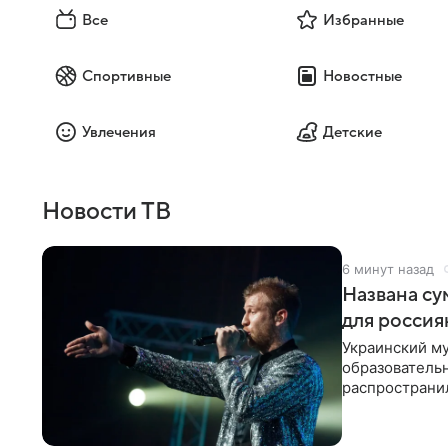
Все
Избранные
Спортивные
Новостные
Увлечения
Детские
Новости ТВ
6 минут назад
Названа су
для россия
Украинский му
образователь
распространил
исполнитель 