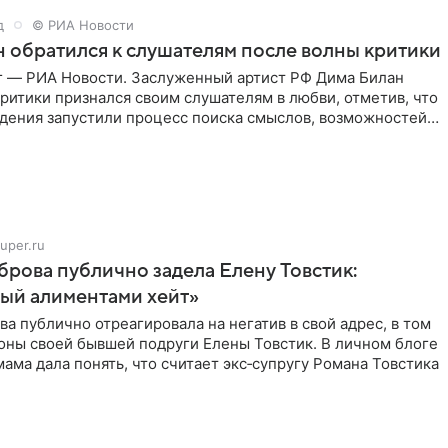
д
© РИА Новости
 обратился к слушателям после волны критики
г — РИА Новости. Заслуженный артист РФ Дима Билан
ритики признался своим слушателям в любви, отметив, что
дения запустили процесс поиска смыслов, возможностей и
uper.ru
рова публично задела Елену Товстик:
ый алиментами хейт»
а публично отреагировала на негатив в свой адрес, в том
оны своей бывшей подруги Елены Товстик. В личном блоге
ама дала понять, что считает экс‑супругу Романа Товстика