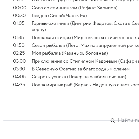
00:00
Соло со спиннингом (Рифкат Зарипов)
00:30
Бездна (Синай: Часть 1-я)
01:05
Горные охотники (Дмитрий Федотов. Охота в Се
серну)
01:35
Подражая птицам (Мир с высоты птичьего полет
01:50
Сезон рыбалки (Лето. Мах на запруженной речке
02:25
Моя рыбалка (Казань рыболовная)
03:00
Приключения со Стилияном Кадревым (Сафари в 
03:30
В Северную Осетию за благородным оленем
04:05
Секреты успеха (Пикер на слабом течении)
04:35
Ловля мирных рыб (Карась. На донную снасть ос