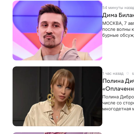
54 минуты наза
Дима Билан
МОСКВА, 7 ав
после волны к
бурные обсуж
глубин. В
1 час назад
s
Полина Диб
«Оплаченн
Полина Дибров
числе со стор
многодетная м