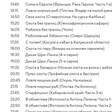
13:45
Сомы в Европе (Франция. Река Гарона: Часть 1-я)
14:15
Ловля мирных рыб (Плотва. Фидер на малой реке
14:50
Своя охота (Ставрополье. На сурка-байбака)
15:20
Охота без границ (Южноафриканское сафари)
16:05
Рыбалка без границ (Чили)
16:55
Рыболовный Узбекистан (Озеро Шуркуль)
17:30
С полем! (Косуля и кабан в Калужской области)
18:00
Охота по перу (Вяхирь на осеннем перелете)
18:30
Дикая Шри-Ланка (4-я серия)
19:00
Дикая Шри-Ланка (5-я серия)
19:35
Охота в Беларуси (Ночная охота на волка с вабо
20:10
Пульс охоты (Трофейная охота в Австрии)
20:45
Ловля хищных рыб (Окунь. На малька)
21:15
Ловля мирных рыб (Плотва. На болонку)
21:45
Старфишинг (Хабаровский край: Часть 3-я)
22:20
В объективе (Фотоохота Антона Лялина: Часть 1-
22:50
В объективе (Фотоохота Антона Лялина: Часть 2-
23:15
Охота по перу (Астраханская область. На утку п