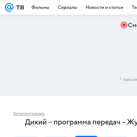
Фильмы
Сериалы
Новости и статьи
Те
См
* трансл
Телепрограмма
Дикий – программа передач – Ж