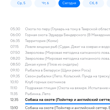
Ср, 5
Чт, 6
Сегодня
Сб, 8
05:30
Охота по перу (Глухарь на току в Тверской облас
06:00
Горная охота Эдуарда Бендерского (В Македони
06:35
Территория (Коми)
07:15
Ловля хищных рыб (Судак. Джиг на озерах и вод
07:50
Звероловы (Мировая методика капканного лова. 
08:20
Звероловы (Мировая методика капканного лова. 
08:50
Дикая кухня (Плов из ондатры)
09:10
Рыбалка в Беларуси (Щуки реки Рось)
09:35
Сезон рыбалки (Лето. Кольский. Пунда на треску
10:10
Клуб горных охотников
11:10
Подражая птицам (Охота на вяхиря. Испытание 
11:35
Рыбинка. Лето
12:35
Собака на охоте (Пойнтер и английский сеттер
13:10
Собака на охоте (Пойнтер и английский сеттер. В