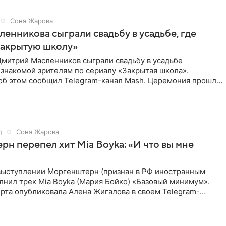
Соня Жарова
ленникова сыграли свадьбу в усадьбе, где
Закрытую школу»
Дмитрий Масленников сыграли свадьбу в усадьбе
знакомой зрителям по сериалу «Закрытая школа».
б этом сообщил Telegram-канал Mash. Церемония прошла
 дверями.
д
Соня Жарова
н перепел хит Mia Boyka: «И что вы мне
выступлении Моргенштерн (признан в РФ иностранным
лнил трек Mia Boyka (Мария Бойко) «Базовый минимум».
рта опубликовала Алена Жигалова в своем Telegram-
ое утро