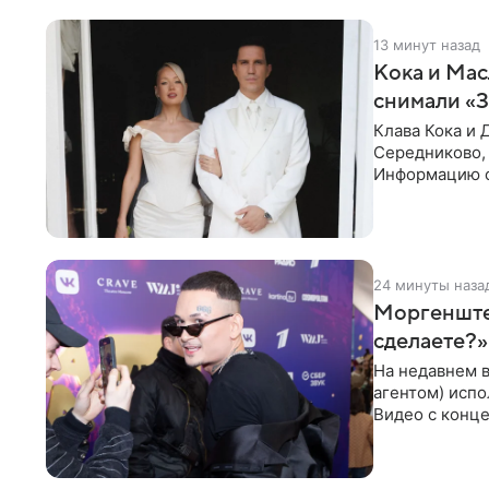
13 минут назад
Кока и Мас
снимали «
Клава Кока и 
Середниково, 
Информацию о
за закрытыми
24 минуты наза
Моргенштер
сделаете?»
На недавнем 
агентом) испо
Видео с конце
канале. «Добр