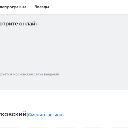
лепрограмма
Звезды
отрите онлайн
ируется московская сетка вещания
уковский
(
Сменить регион
)