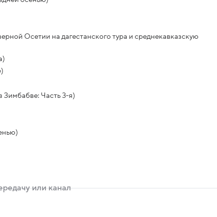
верной Осетии на дагестанского тура и среднекавказскую
а)
)
Зимбабве: Часть 3-я)
енью)