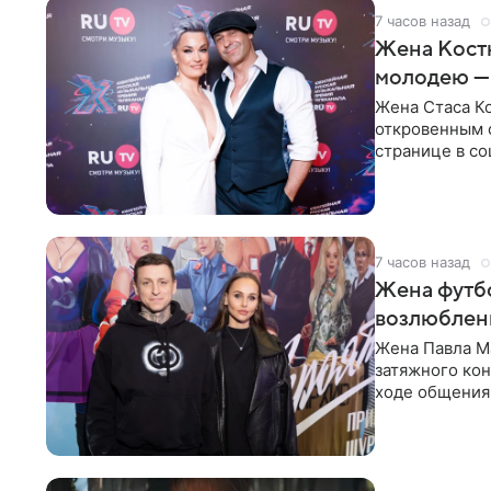
7 часов назад
Жена Кост
молодею —
Жена Стаса К
откровенным 
странице в со
время отпуска
7 часов назад
Жена футбо
возлюбленн
Жена Павла Ма
затяжного ко
ходе общения 
раньше судил 