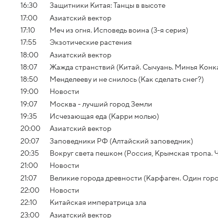
16:30
Защитники Китая: Танцы в высоте
17:00
Азиатский вектор
17:10
Меч из огня. Исповедь воина (3-я серия)
17:55
Экзотические растения
18:00
Азиатский вектор
18:07
Жажда странствий (Китай. Сычуань. Минья Конк
18:50
Менделееву и не снилось (Как сделать снег?)
19:00
Новости
19:07
Москва - лучший город Земли
19:35
Исчезающая еда (Карри молью)
20:00
Азиатский вектор
20:07
Заповедники РФ (Алтайский заповедник)
20:35
Вокруг света пешком (Россия, Крымская тропа. Ч
21:00
Новости
21:07
Великие города древности (Карфаген. Один горо
22:00
Новости
22:10
Китайская императрица зла
23:00
Азиатский вектор