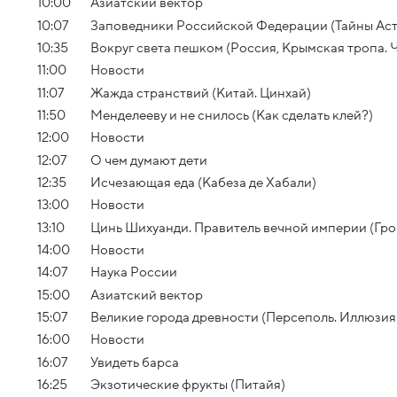
10:00
Азиатский вектор
10:07
Заповедники Российской Федерации (Тайны Аст
10:35
Вокруг света пешком (Россия, Крымская тропа. Ч
11:00
Новости
11:07
Жажда странствий (Китай. Цинхай)
11:50
Менделееву и не снилось (Как сделать клей?)
12:00
Новости
12:07
О чем думают дети
12:35
Исчезающая еда (Кабеза де Хабали)
13:00
Новости
13:10
Цинь Шихуанди. Правитель вечной империи (Гр
14:00
Новости
14:07
Наука России
15:00
Азиатский вектор
15:07
Великие города древности (Персеполь. Иллюзия
16:00
Новости
16:07
Увидеть барса
16:25
Экзотические фрукты (Питайя)