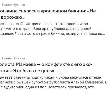
Елена Нужная
юшкина снялась в крошечном бикини: «Не
 дорожаю»
остюшкина Юлия привела в восторг подписчиков
снимком с отдыха. Блогер опубликовала на личной
циальной сети фото в ярком бикини, позируя на пирсе во
 в Турции,
Елена Нужная
листа Мамаева — о конфликте с его экс-
ой: «Это была ее цель»
маева ответила подписчикам и снова вернулась к теме
нфликта с бывшей супругой футболиста Аланой Мамаевой. В
с аудиторией один из пользователей признался, что
о