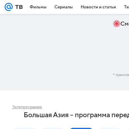
Фильмы
Сериалы
Новости и статьи
Те
См
* трансл
Телепрограмма
Большая Азия – программа пере