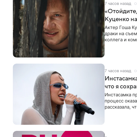
7 часов назад
«Отойдите,
Куценко на
Актер Гоша Ку
драки на съем
коллега и ком
7 часов назад
Инстасамка
что я сохр
Инстасамка пр
процесс оказа
рассказала, ч
«ужасно