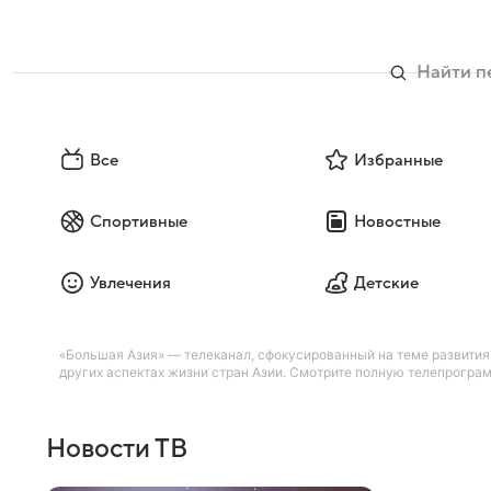
Все
Избранные
Спортивные
Новостные
Увлечения
Детские
«Большая Азия» — телеканал, сфокусированный на теме развития
других аспектах жизни стран Азии. Смотрите полную телепрограм
Новости ТВ