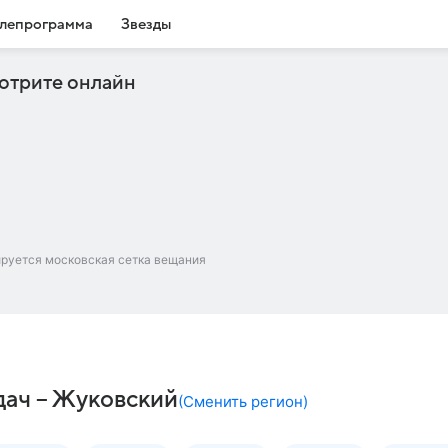
лепрограмма
Звезды
отрите онлайн
ируется московская сетка вещания
дач – Жуковский
(
Сменить регион
)