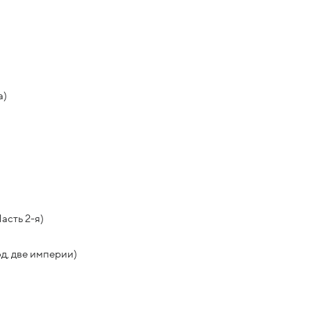
а)
асть 2-я)
д, две империи)