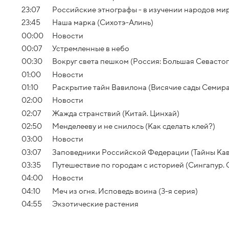
23:07
Российские этнографы - в изучении народов мир
23:45
Наша марка (Сихотэ-Алинь)
00:00
Новости
00:07
Устремленные в небо
00:30
Вокруг света пешком (Россия: Большая Севасто
01:00
Новости
01:10
Раскрытие тайн Вавилона (Висячие сады Семир
02:00
Новости
02:07
Жажда странствий (Китай. Цинхай)
02:50
Менделееву и не снилось (Как сделать клей?)
03:00
Новости
03:07
Заповедники Российской Федерации (Тайны Кавк
03:35
Путешествие по городам с историей (Сингапур. 
04:00
Новости
04:10
Меч из огня. Исповедь воина (3-я серия)
04:55
Экзотические растения