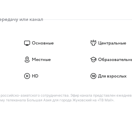
Основные
Центральные
Местные
Образовательн
HD
Для взрослых
 российско-азиатского сотрудничества. Эфир канала представлен ежедневн
му телеканала Большая Азия для города Жуковский на «ТВ Mail».