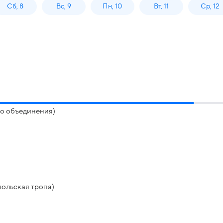
Сб, 8
Вс, 9
Пн, 10
Вт, 11
Ср, 12
до объединения)
польская тропа)