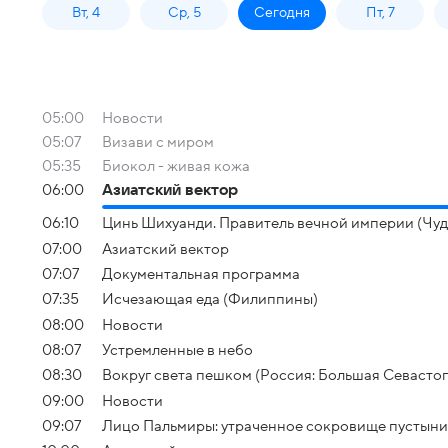
Вт, 4
Ср, 5
Сегодня
Пт, 7
05:00
Новости
05:07
Визави с миром
05:35
Биокол - живая кожа
06:00
Азиатский вектор
06:10
Цинь Шихуанди. Правитель вечной империи (Чу
07:00
Азиатский вектор
07:07
Документальная программа
07:35
Исчезающая еда (Филиппины)
08:00
Новости
08:07
Устремленные в небо
08:30
Вокруг света пешком (Россия: Большая Севасто
09:00
Новости
09:07
Лицо Пальмиры: утраченное сокровище пустыни