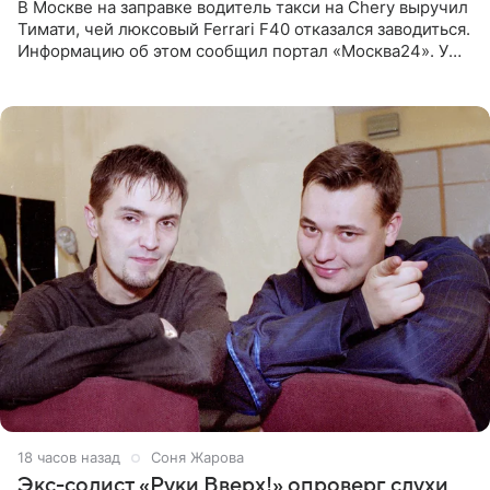
В Москве на заправке водитель такси на Chery выручил
Тимати, чей люксовый Ferrari F40 отказался заводиться.
Информацию об этом сообщил портал «Москва24». У
рэпера на автозаправочной станции сел аккумулятор.
18 часов назад
Соня Жарова
Экс-солист «Руки Вверх!» опроверг слухи