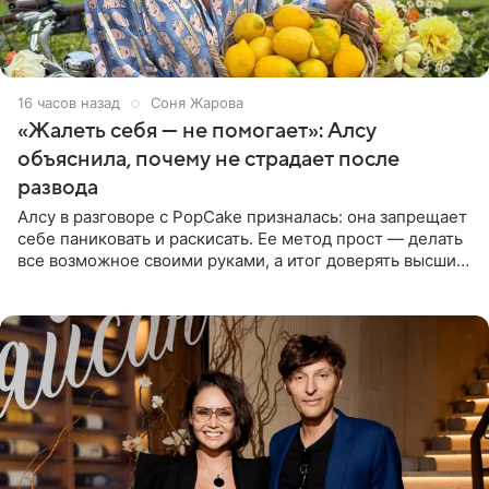
16 часов назад
Соня Жарова
«Жалеть себя — не помогает»: Алсу
объяснила, почему не страдает после
развода
Алсу в разговоре с PopCake призналась: она запрещает
себе паниковать и раскисать. Ее метод прост — делать
все возможное своими руками, а итог доверять высшим
силам. Певица утверждает, что истерики и потеря