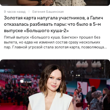
9 часов назад
Евгения Башинская
Золотая карта напугала участников, а Галич
отказалась разбивать пары: что было в 5-м
выпуске «Большого куша-2»
Пятый выпуск «Большого куша. Бангкок» прошел без
вылета, но едва не изменил состав сразу нескольких
пар. Главной угрозой стала золотая карта, позволяющая
разлучить один из дуэтов и поменять участников
местами.