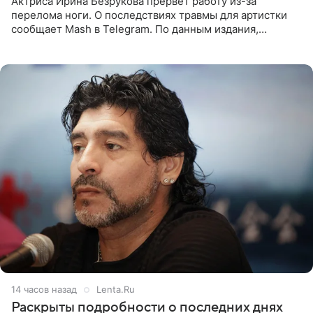
Актриса Ирина Безрукова прервет работу из-за
перелома ноги. О последствиях травмы для артистки
сообщает Mash в Telegram. По данным издания,
Безрукова пропустит 15 спектаклей — восемь показов
«Женитьбы Фигаро»,
14 часов назад
Lenta.Ru
Раскрыты подробности о последних днях