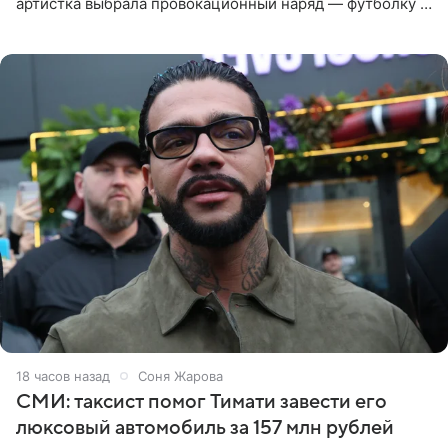
артистка выбрала провокационный наряд — футболку с
принтом, имитирующим полуобнаженную грудь. Свой
образ Глюкоза
18 часов назад
Соня Жарова
СМИ: таксист помог Тимати завести его
люксовый автомобиль за 157 млн рублей