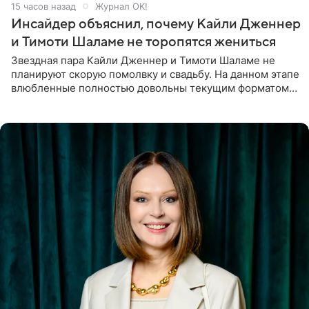
15 часов назад
Журнал OK!
Инсайдер объяснил, почему Кайли Дженнер
и Тимоти Шаламе не торопятся жениться
Звездная пара Кайли Дженнер и Тимоти Шаламе не
планируют скорую помолвку и свадьбу. На данном этапе
влюбленные полностью довольны текущим форматом
своих отношений и сознательно не хотят торопить
события. Сейчас