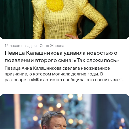
12 часов назад
Соня Жарова
Певица Калашникова удивила новостью о
появлении второго сына: «Так сложилось»
Певица Анна Калашникова сделала неожиданное
признание, о котором молчала долгие годы. В
разговоре с «МК» артистка сообщила, что воспитывает
не одного, а сразу двух сыновей. «На самом деле я
всегда мечтала, что