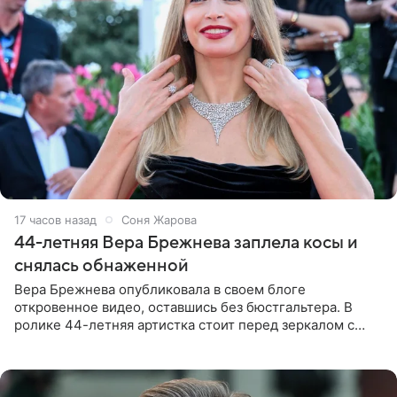
17 часов назад
Соня Жарова
44-летняя Вера Брежнева заплела косы и
снялась обнаженной
Вера Брежнева опубликовала в своем блоге
откровенное видео, оставшись без бюстгальтера. В
ролике 44-летняя артистка стоит перед зеркалом с
обнаженной грудью. Волосы певица собрала в косы и
надела головной убор.