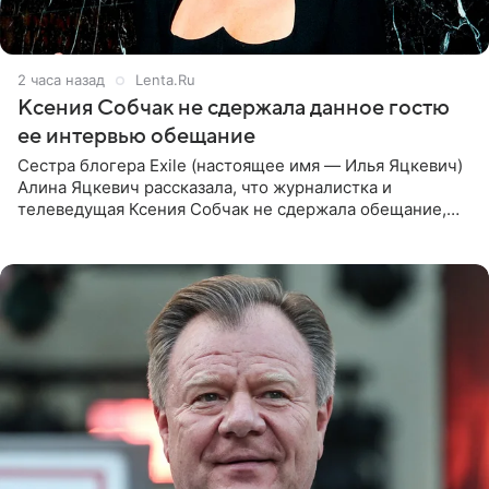
2 часа назад
Lenta.Ru
Ксения Собчак не сдержала данное гостю
ее интервью обещание
Сестра блогера Exile (настоящее имя — Илья Яцкевич)
Алина Яцкевич рассказала, что журналистка и
телеведущая Ксения Собчак не сдержала обещание,
которое дала ему во время интервью с ним. Об этом она
заявила в