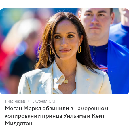
его друзья —
1 час назад
Журнал OK!
Меган Маркл обвинили в намеренном
копировании принца Уильяма и Кейт
Миддлтон