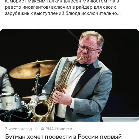
Юморист Максим Галкин (внесен Минюстом РФ в
реестр иноагентов) включил в райдер для своих
зарубежных выступлений блюда исключительно
русской кухни. Об этом сообщает РИА Новости.
Согласно документу, в гримерную
7 часов назад
© РИА Новости
Бутман хочет провести в России первый