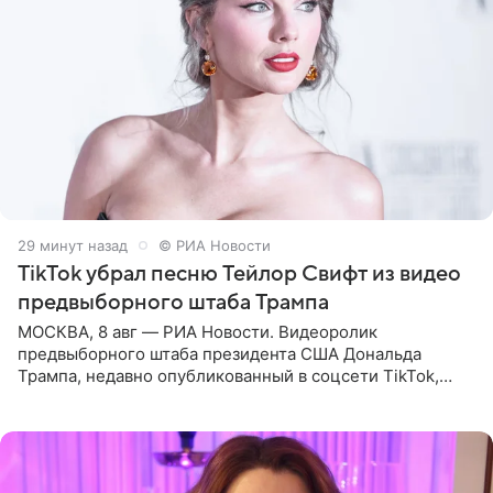
29 минут назад
© РИА Новости
TikTok убрал песню Тейлор Свифт из видео
предвыборного штаба Трампа
МОСКВА, 8 авг — РИА Новости. Видеоролик
предвыборного штаба президента США Дональда
Трампа, недавно опубликованный в соцсети TikTok,
остался без звуковой дорожки в виде песни August
(«Август») американской