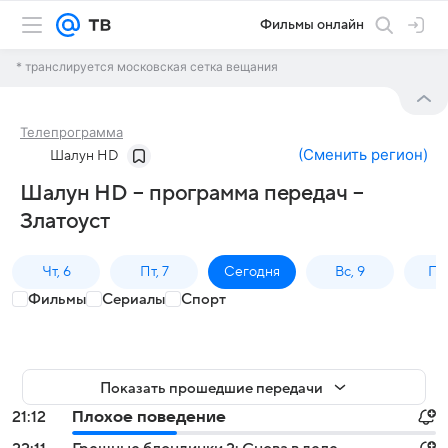
Фильмы онлайн
* транслируется московская сетка вещания
Телепрограмма
(
Сменить регион
)
Шалун HD
Шалун HD – программа передач –
Златоуст
Чт, 6
Пт, 7
Сегодня
Вс, 9
Пн,
Фильмы
Сериалы
Спорт
Показать прошедшие передачи
21:12
Плохое поведение