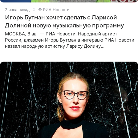
2 часа назад
© РИА Новости
Игорь Бутман хочет сделать с Ларисой
Долиной новую музыкальную программу
МОСКВА, 8 авг — РИА Новости. Народный артист
России, джазмен Игорь Бутман в интервью РИА Новости
назвал народную артистку Ларису Долину
великолепной певицей и рассказал о желании сделать с
ней новую совместную