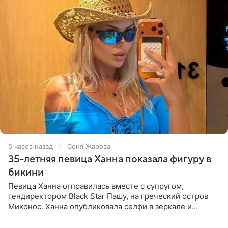
5 часов назад
Соня Жарова
35-летняя певица Ханна показала фигуру в
бикини
Певица Ханна отправилась вместе с супругом,
гендиректором Black Star Пашу, на греческий остров
Миконос. Ханна опубликовала селфи в зеркале и
призналась, что сейчас особенно довольна собой. По
словам певицы, она