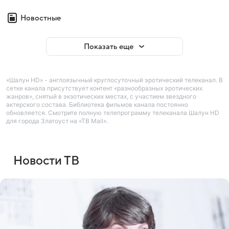
Новостные
Показать еще
«Шалун HD» - англоязычный круглосуточный эротический телеканал. В
сетке канала присутствует контент «разнообразных эротических
жанров», снятый в экзотических местах, с участием звездного
актерского состава. Библиотека фильмов канала постоянно
обновляется. Смотрите полную телепрограмму телеканала Шалун HD
для города Златоуст на «ТВ Mail».
Новости ТВ