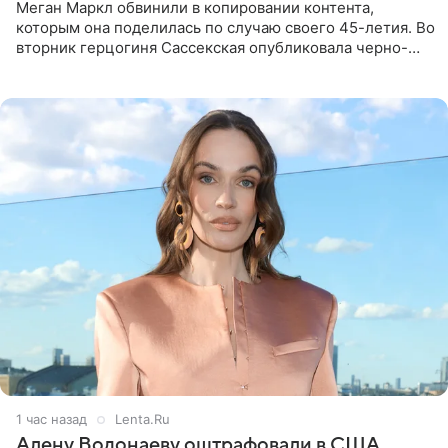
Меган Маркл обвинили в копировании контента,
которым она поделилась по случаю своего 45-летия. Во
вторник герцогиня Сассекская опубликовала черно-
белую фотографию, на которой она прыгает в бассейн с
воздушными
1 час назад
Lenta.Ru
Алену Водонаеву оштрафовали в США