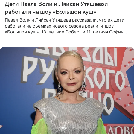
Дети Павла Воли и Ляйсан Утяшевой
работали на шоу «Большой куш»
Павел Воля и Ляйсан Утяшева рассказали, что их дети
работали на съемках нового сезона реалити-шоу
«Большой куш». 13-летние Роберт и 11-летняя София
отправились вместе с родителями в Таиланд и успели
поработать