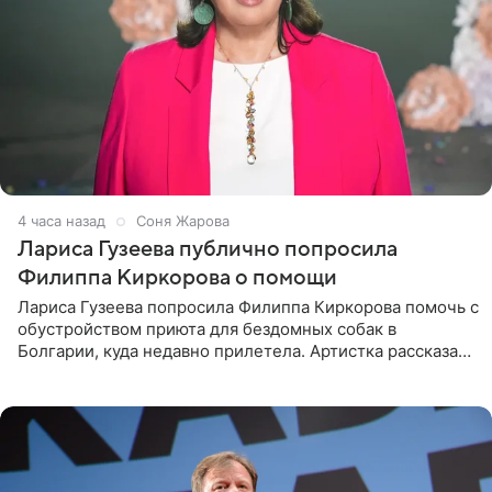
4 часа назад
Соня Жарова
Лариса Гузеева публично попросила
Филиппа Киркорова о помощи
Лариса Гузеева попросила Филиппа Киркорова помочь с
обустройством приюта для бездомных собак в
Болгарии, куда недавно прилетела. Артистка рассказала
о местных волонтерах, которые временно забирают
животных к