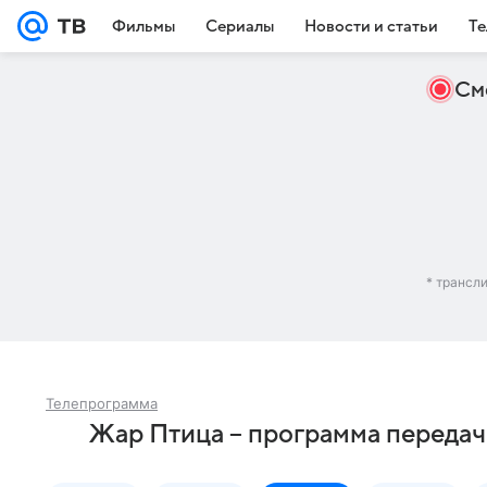
Фильмы
Сериалы
Новости и статьи
Те
См
* трансл
Телепрограмма
Жар Птица – программа передач 