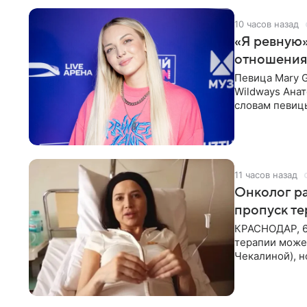
10 часов назад
«Я ревную»
отношения
Певица Mary 
Wildways Анат
словам певицы
человека. Та
11 часов назад
Онколог ра
пропуск т
КРАСНОДАР, 6
терапии может
Чекалиной), 
здоровью не к