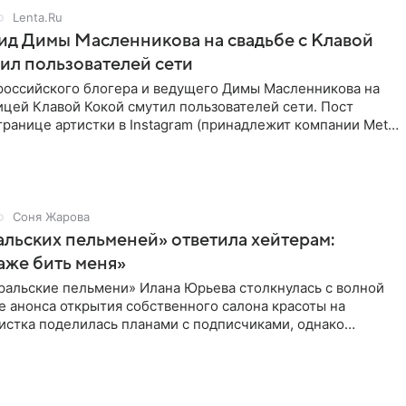
Lenta.Ru
д Димы Масленникова на свадьбе с Клавой
ил пользователей сети
российского блогера и ведущего Димы Масленникова на
ицей Клавой Кокой смутил пользователей сети. Пост
транице артистки в Instagram (принадлежит компании Meta,
Соня Жарова
альских пельменей» ответила хейтерам:
аже бить меня»
ральские пельмени» Илана Юрьева столкнулась с волной
е анонса открытия собственного салона красоты на
истка поделилась планами с подписчиками, однако
ики