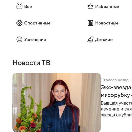
Все
Избранные
Спортивные
Новостные
Увлечения
Детские
Новости ТВ
10 часов назад
Экс-звезда
мясорубку 
Бывшая участ
лечение и сня
звезда опубли
процесс снят