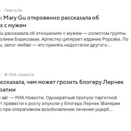
Газета.Ru
: Mary Gu откровенно рассказала об
х с мужем
Gu рассказала об отношениях с мужем — солистом группы
олием Борисовым. Артистку цитирует издание Popcake. По
, залог любви — это принять недостатки другого
кже
© РИА Новости
ссказала, чем может грозить блогеру Лерчек
ерапии
 авг — РИА Новости. Однократный пропуск таргетной
 привести к росту опухоли у блогера Лерчек (Валерии
но при оперативном возобновлении лечения ущерб
ритичен,