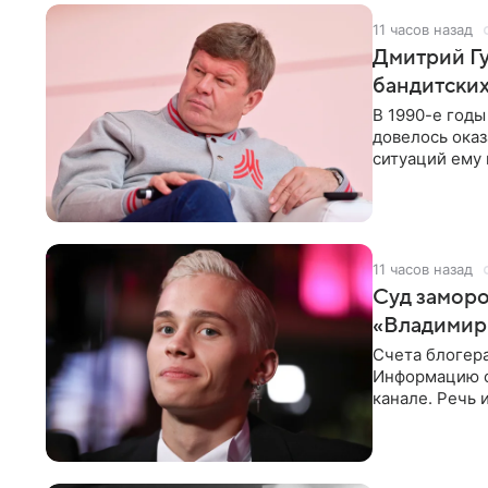
11 часов назад
Дмитрий Гу
бандитских
В 1990-е год
довелось оказ
ситуаций ему 
однако он
11 часов назад
Суд заморо
«Владимир
Счета блогер
Информацию о
канале. Речь 
разбирательст