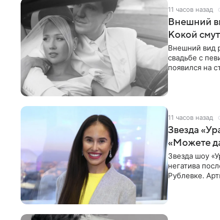
11 часов назад
Внешний ви
Кокой смут
Внешний вид 
свадьбе с пев
появился на с
признанной
11 часов назад
Звезда «Ур
«Можете д
Звезда шоу «У
негатива посл
Рублевке. Арт
реакция публ