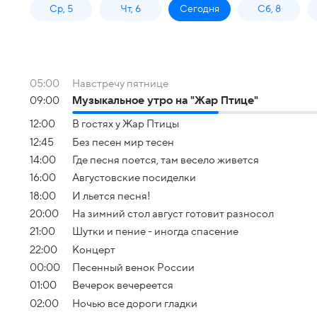
Ср, 5
Чт, 6
Сегодня
Сб, 8
05:00
Навстречу пятнице
09:00
Музыкальное утро на "Жар Птице"
12:00
В гостях у Жар Птицы
12:45
Без песен мир тесен
14:00
Где песня поется, там весело живется
16:00
Августовские посиделки
18:00
И льется песня!
20:00
На зимний стол август готовит разносол
21:00
Шутки и пение - иногда спасение
22:00
Концерт
00:00
Песенный венок России
01:00
Вечерок вечереется
02:00
Ночью все дороги гладки