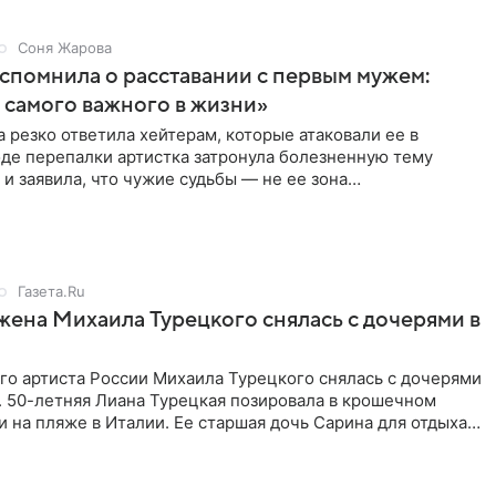
Соня Жарова
спомнила о расставании с первым мужем:
самого важного в жизни»
 резко ответила хейтерам, которые атаковали ее в
оде перепалки артистка затронула болезненную тему
 и заявила, что чужие судьбы — не ее зона
ти. От Валентина
Газета.Ru
жена Михаила Турецкого снялась с дочерями в
го артиста России Михаила Турецкого снялась с дочерями
. 50-летняя Лиана Турецкая позировала в крошечном
 на пляже в Италии. Ее старшая дочь Сарина для отдыха
о