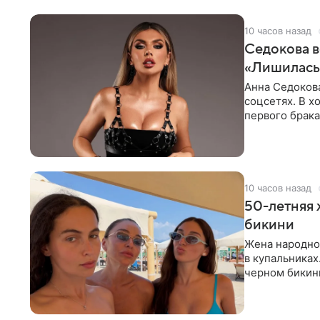
10 часов назад
Седокова в
«Лишилась 
Анна Седокова
соцсетях. В х
первого брака
ответственнос
10 часов назад
50-летняя 
бикини
Жена народно
в купальниках
черном бикини
выбрала банд