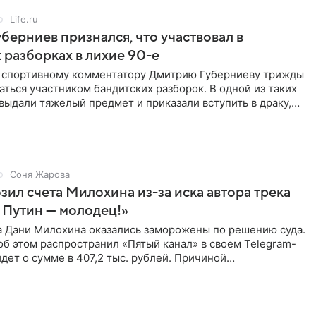
Life.ru
берниев признался, что участвовал в
 разборках в лихие 90-е
ы спортивному комментатору Дмитрию Губерниеву трижды
аться участником бандитских разборок. В одной из таких
выдали тяжелый предмет и приказали вступить в драку,
Соня Жарова
зил счета Милохина из-за иска автора трека
 Путин — молодец!»
а Дани Милохина оказались заморожены по решению суда.
б этом распространил «Пятый канал» в своем Telegram-
идет о сумме в 407,2 тыс. рублей. Причиной
ва стал