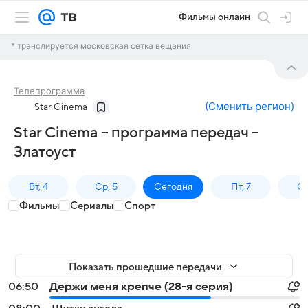
Фильмы онлайн
* транслируется московская сетка вещания
Телепрограмма
(
Сменить регион
)
Star Cinema
Star Cinema – программа передач –
Златоуст
Вт, 4
Ср, 5
Сегодня
Пт, 7
Сб
Фильмы
Сериалы
Спорт
Показать прошедшие передачи
06:50
Держи меня крепче (28-я серия)