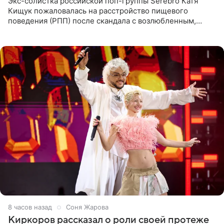
Экс-солистка российской поп-группы Serebro Катя
Кищук пожаловалась на расстройство пищевого
поведения (РПП) после скандала с возлюбленным,
популярным рэпером 9mice (настоящее имя — Сергей
Дмитриев).
8 часов назад
Соня Жарова
Киркоров рассказал о роли своей протеже