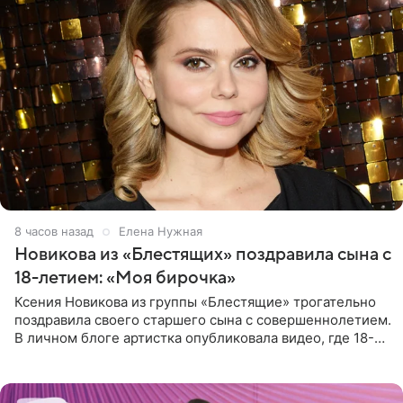
8 часов назад
Елена Нужная
Новикова из «Блестящих» поздравила сына с
18-летием: «Моя бирочка»
Ксения Новикова из группы «Блестящие» трогательно
поздравила своего старшего сына с совершеннолетием.
В личном блоге артистка опубликовала видео, где 18-
летний Мирон легко подхватил маму на руки и закружил
во