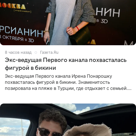
8 часов назад
Газета.Ru
Экс-ведущая Первого канала похвасталась
фигурой в бикини
Экс-ведущая Первого канала Ирена Понарошку
похвасталась фигурой в бикини. Знаменитость
позировала на пляже в Турции, где отдыхает с семьей.
Она поделилась кадрами с отдыха в Instagram (владелец
компания Meta