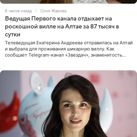
8 часов назад
Соня Жарова
Ведущая Первого канала отдыхает на
роскошной вилле на Алтае за 87 тысяч в
сутки
Телеведущая Екатерина Андреева отправилась на Алтай
и выбрала для проживания шикарную виллу. Как
сообщает Telegram-канал «Звездач», знаменитость
сняла двухэтажный дом, где ночь обходится минимум в
87 тысяч