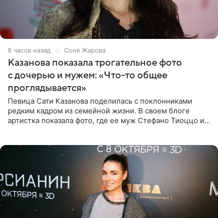
8 часов назад
Соня Жарова
Казанова показала трогательное фото
с дочерью и мужем: «Что-то общее
проглядывается»
Певица Сати Казанова поделилась с поклонниками
редким кадром из семейной жизни. В своем блоге
артистка показала фото, где ее муж Стефано Тиоццо и
их маленькая дочь спят рядом. На снимке отец и
малышка лежат в