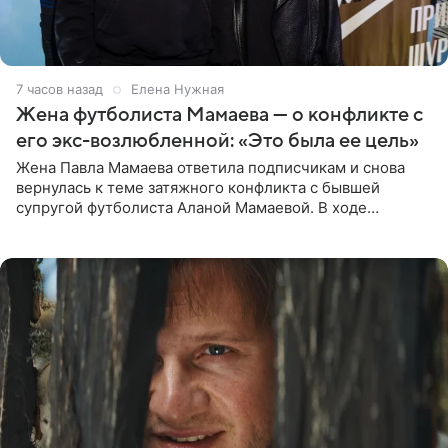
7 часов назад
Елена Нужная
Жена футболиста Мамаева — о конфликте с
его экс-возлюбленной: «Это была ее цель»
Жена Павла Мамаева ответила подписчикам и снова
вернулась к теме затяжного конфликта с бывшей
супругой футболиста Аланой Мамаевой. В ходе
общения с аудиторией один из пользователей
признался, что раньше судил о