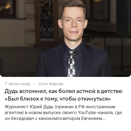
7 часов назад
Соня Жарова
Дудь вспомнил, как болел астмой в детстве:
«Был близок к тому, чтобы откинуться»
Журналист Юрий Дудь (признан в РФ иностранным
агентом) в новом выпуске своего YouTube-канала, где
он беседовал с кинокомпозитором Евгением
Гальпериным, поделился личной историей о борьбе с
бронхиальной астмой в