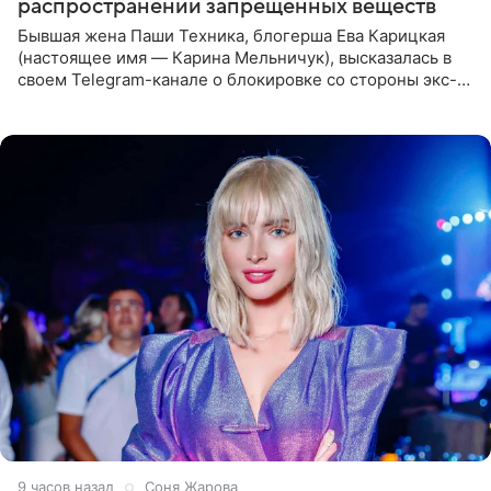
распространении запрещенных веществ
Бывшая жена Паши Техника, блогерша Ева Карицкая
(настоящее имя — Карина Мельничук), высказалась в
своем Telegram-канале о блокировке со стороны экс-
супруги Гуфа Айзы-Лилуны Ай. Карицкая утверждает,
что ее
9 часов назад
Соня Жарова