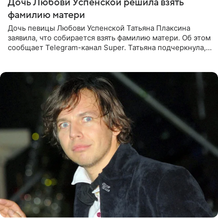
Дочь Любови Успенской решила взять
фамилию матери
Дочь певицы Любови Успенской Татьяна Плаксина
заявила, что собирается взять фамилию матери. Об этом
сообщает Telegram-канал Super. Татьяна подчеркнула,
что приняла решение о смене фамилии, поскольку
именно от