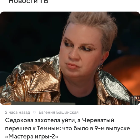
Новости ТВ
2 часа назад
Евгения Башинская
Седокова захотела уйти, а Череватый
перешел к Темным: что было в 9-м выпуске
«Мастера игры-2»