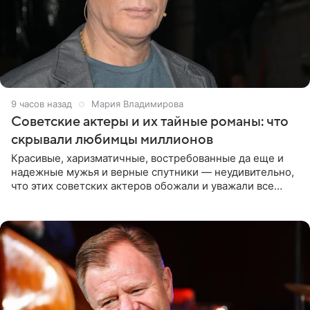
9 часов назад
Мария Владимирова
Советские актеры и их тайные романы: что
скрывали любимцы миллионов
Красивые, харизматичные, востребованные да еще и
надежные мужья и верные спутники — неудивительно,
что этих советских актеров обожали и уважали все
женщины большой страны, и наверняка не раз ставили
их в