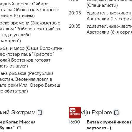
одный проект. Сибирь
(Специалисты)
ота на Обского клыкастого с
20:05
Удивительные живот
ением Рютиным)
Австралии (1-я серия
реке времени (Знакомство с
20:35
Удивительные живот
налом "Рыболов-охотник" за
Австралии (6-я сери
5 год в усадьбе
рамцево")
ыба, и мясо (Саша Волокитин
еф-повар паба "Крафтер"
олай Бортенков готовят
леты из щуки)
ана рыбаков (Республика
ахстан. Весенняя ловля в
ьте реки Или. Озеро Балхаш
го обитатели)
кий Экстрим
viju Explore
ерКопы: Миссия
16:00
Битва оружейников 
бушка"
вертолеты)