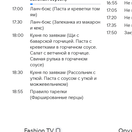
16:55
Не 
17:00
Ланч-бокс (Паста и креветки том
17:05
Не 
ям)
17:20
Не 
17:30
Ланч-бокс (Запеканка из макарон
17:35
Не 
и кекс)
17:50
Зак
18:00
Кухня по заявкам (Щи с
баварской горчицей. Паста с
креветками в горчичном соусе.
Салат с ветчиной в горчице.
Свиная рулька в горчичном
соусе)
18:30
Кухня по заявкам (Рассольник с
уткой. Паста с соусом с уткой и
можжевельником)
18:55
Правило тарелки
(Фаршированные перцы)
Fashion TV
Ору