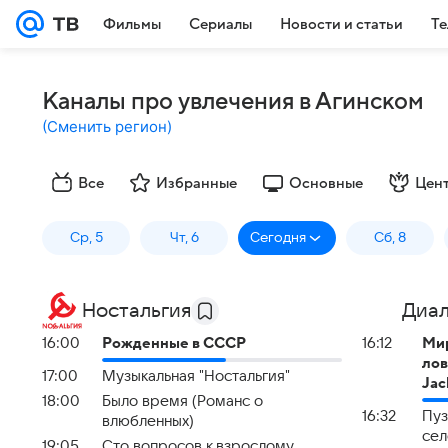
Фильмы
Сериалы
Новости и статьи
Те
Каналы про увлечения в Агинском
(
Сменить регион
)
Все
Избранные
Основные
Цен
Ср, 5
Чт, 6
Сегодня
Сб, 8
Ностальгия
Диал
16:00
Рожденные в СССР
16:12
Мир
лов
17:00
Музыкальная "Ностальгия"
Jac
18:00
Было время (Романс о
16:32
Пуз
влюбленных)
сел
19:05
Сто вопросов к взрослому