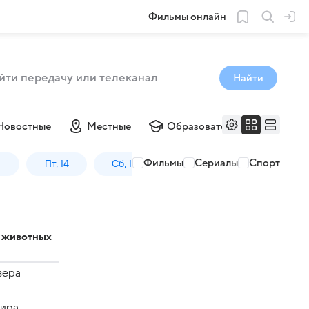
Фильмы онлайн
Найти
Новостные
Местные
Образовательные
Му
Фильмы
Сериалы
Спорт
3
Пт, 14
Сб, 15
Вс, 16
Пн, 17
 животных
зера
мира