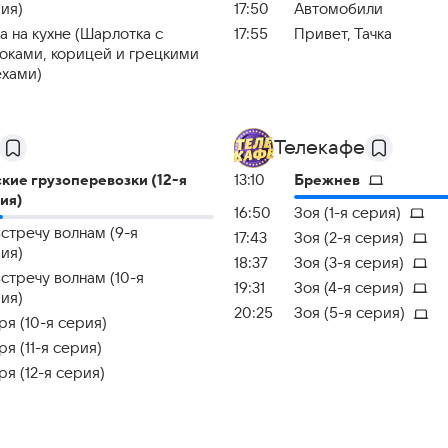
ия)
17:50
Автомобили
а на кухне (Шарлотка с
17:55
Привет, Тачка
оками, корицей и грецкими
хами)
Телекафе
кие грузоперевозки (12-я
13:10
Брежнев
ия)
16:50
Зоя (1-я серия)
стречу волнам (9-я
17:43
Зоя (2-я серия)
ия)
18:37
Зоя (3-я серия)
стречу волнам (10-я
19:31
Зоя (4-я серия)
ия)
20:25
Зоя (5-я серия)
ря (10-я серия)
ря (11-я серия)
ря (12-я серия)