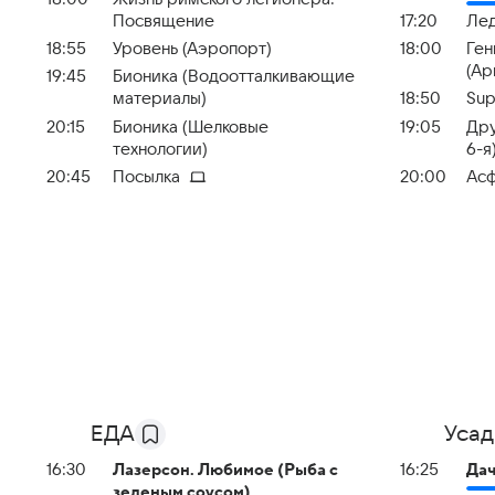
Посвящение
17:20
Ле
18:55
Уровень (Аэропорт)
18:00
Ген
(Ар
19:45
Бионика (Водоотталкивающие
материалы)
18:50
Sup
20:15
Бионика (Шелковые
19:05
Дру
технологии)
6-я
20:45
Посылка
20:00
Асф
ЕДА
Усад
16:30
Лазерсон. Любимое (Рыба с
16:25
Дач
зеленым соусом)