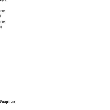
ные
)
ные
я)
(Ударные