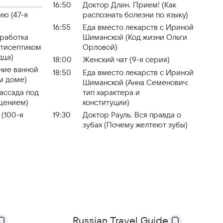
16:50
Доктор Длин. Прием! (Как
ию (47-я
распознать болезни по языку)
16:55
Еда вместо лекарств с Ириной
бработка
Шиманской (Код жизни Ольги
нтисептиком
Орловой)
дца)
18:00
Жeнский чат (9-я серия)
ние ванной
18:50
Еда вместо лекарств с Ириной
м доме)
Шиманской (Анна Семенович:
Рассада под
тип характера и
щением)
конституции)
 (100-я
19:30
Доктор Рауль. Вся правда о
зубах (Почему желтеют зубы)
Russian Travel Guide