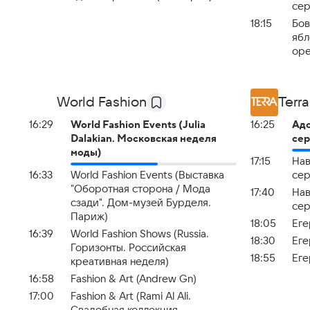
сер
18:15
Бов
ябл
оре
World Fashion
Terra
16:29
World Fashion Events (Julia
16:25
Адс
Dalakian. Московская неделя
сер
моды)
17:15
Нав
16:33
World Fashion Events (Выставка
сер
"Оборотная сторона / Мода
17:40
Нав
сзади". Дом-музей Бурделя.
сер
Париж)
18:05
Еге
16:39
World Fashion Shows (Russia.
18:30
Еге
Горизонты. Российская
18:55
Еге
креативная неделя)
16:58
Fashion & Art (Andrew Gn)
17:00
Fashion & Art (Rami Al Ali.