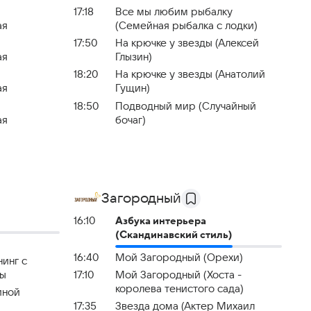
17:18
Все мы любим рыбалку
ая
(Семейная рыбалка с лодки)
17:50
На крючке у звезды (Алексей
ая
Глызин)
18:20
На крючке у звезды (Анатолий
ая
Гущин)
18:50
Подводный мир (Случайный
ая
бочаг)
Загородный
16:10
Азбука интерьера
(Скандинавский стиль)
16:40
Мой Загородный (Орехи)
инг с
ры
17:10
Мой Загородный (Хоста -
королева тенистого сада)
иной
17:35
Звезда дома (Актер Михаил