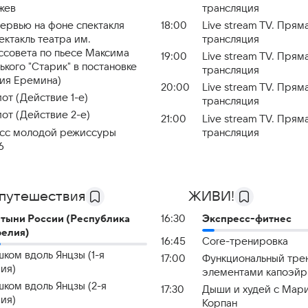
жев
трансляция
ервью на фоне спектакля
18:00
Live stream TV. Прям
ектакль театра им.
трансляция
совета по пьесе Максима
19:00
Live stream TV. Прям
ького "Старик" в постановке
трансляция
ия Еремина)
20:00
Live stream TV. Прям
от (Действие 1-е)
трансляция
от (Действие 2-е)
21:00
Live stream TV. Прям
сс молодой режиссуры
трансляция
6
путешествия
ЖИВИ!
тыни России (Республика
16:30
Экспресс-фитнес
елия)
16:45
Core-тренировка
ком вдоль Янцзы (1-я
17:00
Функциональный трен
ия)
элементами капоэй
ком вдоль Янцзы (2-я
17:30
Дыши и худей с Мар
ия)
Корпан