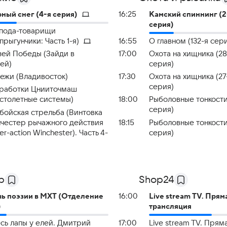
ный снег (4-я серия)
16:25
Камский спиннинг (2
серия)
пода-товарищи
прыгунчики: Часть 1-я)
16:55
О главном (132-я сер
ей Победы (Зайди в
17:00
Охота на хищника (28
ей)
серия)
ежи (Владивосток)
17:30
Охота на хищника (27
серия)
работки Цнииточмаш
столетные системы)
18:00
Рыболовные тонкости
серия)
бойская стрельба (Винтовка
честер рычажного действия
18:15
Рыболовные тонкости
ver-action Winchester). Часть 4-
серия)
р
Shop24
ь поэзии в МХТ (Отделение
16:00
Live stream TV. Прям
)
трансляция
сь лапы у елей. Дмитрий
17:00
Live stream TV. Прям