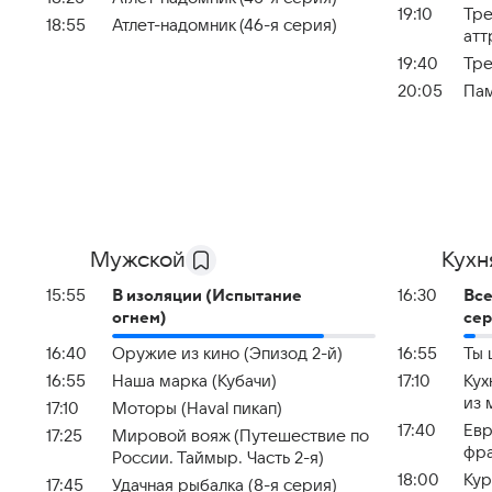
19:10
Тре
18:55
Атлет-надомник (46-я серия)
атт
19:40
Тре
20:05
Пам
Мужской
Кухн
15:55
В изоляции (Испытание
16:30
Все
огнем)
сер
16:40
Оружие из кино (Эпизод 2-й)
16:55
Ты 
16:55
Наша марка (Кубачи)
17:10
Кух
из 
17:10
Моторы (Haval пикап)
17:40
Евр
17:25
Мировой вояж (Путешествие по
фра
России. Таймыр. Часть 2-я)
18:00
Кур
17:45
Удачная рыбалка (8-я серия)