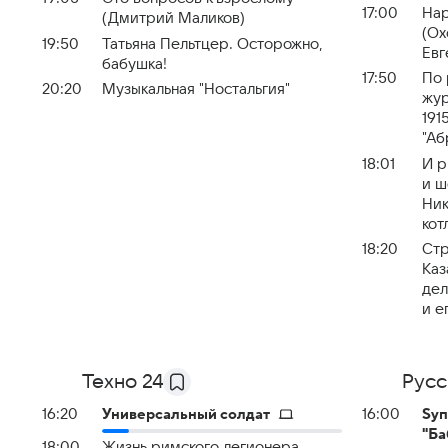
17:00
Нар
(Дмитрий Маликов)
(Ох
19:50
Татьяна Пельтцер. Осторожно,
Евг
бабушка!
17:50
По 
20:20
Музыкальная "Ностальгия"
жур
191
"Аб
18:01
И р
и ш
Ник
кот
18:20
Стр
Каз
дел
и е
Техно 24
Русс
16:20
Универсальный солдат
16:00
Sуп
"Ба
18:00
Жизнь римского легионера.