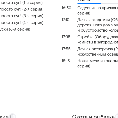
просто суп! (1-я серия)
16:50
Садовник по призван
просто суп! (2-я серия)
серия)
просто суп! (3-я серия)
17:10
Дачная академия (О
просто суп! (4-я серия)
деревянного дома а
уски (6-я серия)
и обустройство коло
17:35
Стройка (Оборудова
комнаты в загородно
17:55
Дачная экспертиза (
искусственным осве
18:15
Ножи, мечи и топоры
серия)
жие
Охота и рыбалка