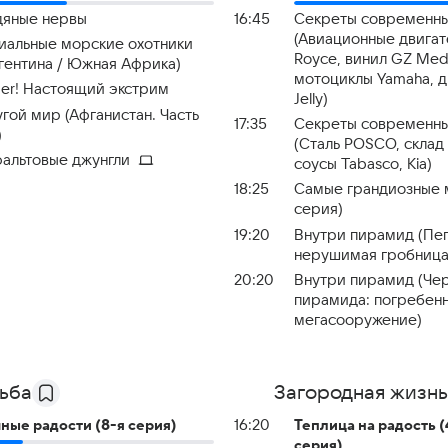
дяные нервы
16:45
Секреты современны
(Авиационные двигате
иальные морские охотники
Royce, винил GZ Med
гентина / Южная Африка)
мотоциклы Yamaha, 
er! Настоящий экстрим
Jelly)
гой мир (Афганистан. Часть
17:35
Секреты современны
)
(Сталь POSCO, склад
альтовые джунгли
соусы Tabasco, Kia)
18:25
Самые грандиозные 
серия)
19:20
Внутри пирамид (Пепи
нерушимая гробница
20:20
Внутри пирамид (Че
пирамида: погребен
мегасооружение)
ьба
Загородная жизнь
ные радости (8-я серия)
16:20
Теплица на радость (
серия)