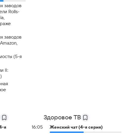
х заводов
ли Rolls-
ia,
драже
х заводов
 Amazon,
мосты (5-я
 II:
)
рная
ное
Здоровое ТВ
4-я
16:05
Жeнский чат (4-я серия)