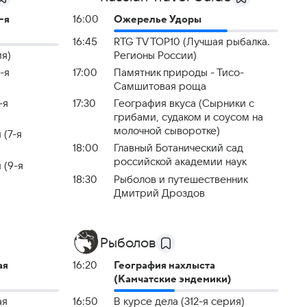
-я
16:00
Ожерелье Удоры
16:45
RTG TV TOP10 (Лучшая рыбалка.
ия)
Регионы России)
-я
17:00
Памятник природы - Тисо-
Самшитовая роща
-я
17:30
География вкуса (Сырники с
грибами, судаком и соусом на
молочной сыворотке)
 (7-я
18:00
Главный Ботанический сад
российской академии наук
 (9-я
18:30
Рыболов и путешественник
Дмитрий Дроздов
Рыболов
ая
16:20
География нахлыста
(Камчатские эндемики)
ая
16:50
В курсе дела (312-я серия)