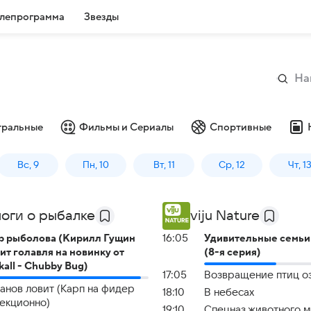
лепрограмма
Звезды
тральные
Фильмы и Сериалы
Спортивные
Вс, 9
Пн, 10
Вт, 11
Ср, 12
Чт, 1
оги о рыбалке
viju Nature
 рыболова (Кирилл Гущин
16:05
Удивительные семьи
ит голавля на новинку от
(8-я серия)
kall - Chubby Bug)
17:05
Возвращение птиц о
анов ловит (Карп на фидер
18:10
В небесах
екционно)
19:10
Спецназ животного 