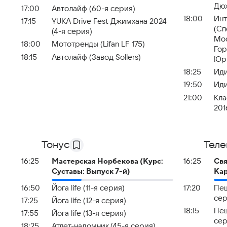
Дю
17:00
Автолайф (60-я серия)
18:00
Инт
17:15
YUKA Drive Fest Джимхана 2024
(Сп
(4-я серия)
Мос
18:00
Мототренды (Lifan LF 175)
Гор
18:15
Автолайф (Завод Sollers)
Юр
18:25
Иди
19:50
Иди
21:00
Кла
201
Тонус
Теле
16:25
Мастерская Норбекова (Курс:
16:25
Свя
Суставы: Выпуск 7-й)
Кар
16:50
Йога life (11-я серия)
17:20
Пеш
сер
17:25
Йога life (12-я серия)
18:15
Пеш
17:55
Йога life (13-я серия)
сер
18:25
Атлет-надомник (45-я серия)