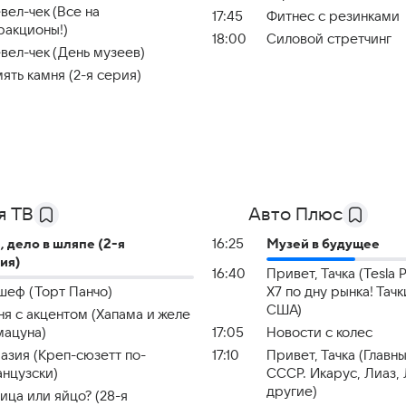
вел-чек (Все на
17:45
Фитнес с резинками
ракционы!)
18:00
Силовой стретчинг
вел-чек (День музеев)
ять камня (2-я серия)
я ТВ
Авто Плюс
, дело в шляпе (2-я
16:25
Музей в будущее
ия)
16:40
Привет, Тачка (Tesla
шеф (Торт Панчо)
X7 по дну рынка! Тачк
США)
ня с акцентом (Хапама и желе
мацуна)
17:05
Новости с колес
азия (Креп-сюзетт по-
17:10
Привет, Тачка (Главн
нцузски)
СССР. Икарус, Лиаз, 
другие)
ица или яйцо? (28-я