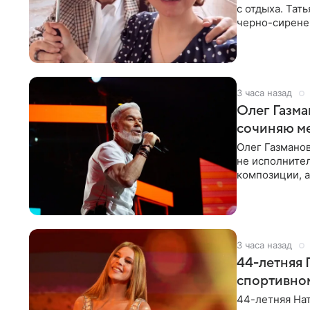
с отдыха. Тат
черно-сиренев
«Татьяна,
3 часа назад
Олег Газма
сочиняю м
Олег Газманов
не исполнител
композиции, а
музыканта,
3 часа назад
44-летняя 
спортивно
44-летняя Нат