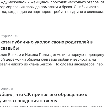
жду мужчиной и женщиной проходят несколько этапов: от
формирования пары до помолвки и брака. Ошибки часто
гда, когда один из партнеров требует от другого слишком
Журнал OK!
кхэм публично уколол своих родителей в
 свадьбы
клин Бекхэм и Никола Пельтц отметили первую годовщину
ной церемонии обмена клятвами любви и верности, на
звали никого из клана Бекхэм. По словам инсайдеров, пара
super.ru
бщил, что СК принял его обращение к
 из-за нападения на жену