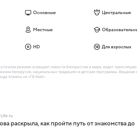
Основные
Центральные
Местные
Образовательн
HD
Для взрослых
осуточном режиме освещает новости Белоруссии и мира, ведет трансляцию
й жизни белорусов, нацинальных традициях и детские программы. Вещание 
ода Алматы на «ТВ Mail».
Life.ru
ова раскрыла, как пройти путь от знакомства до