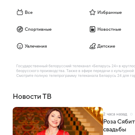
Все
Избранные
Спортивные
Новостные
Увлечения
Детские
Государственный белорусский телеканал «Беларусь 24» в кругл
беорусского производства. Также в эфире передачи о культурно
Смотрите полную телепрограмму телеканала Беларусь 24 для гор
Новости ТВ
2 часа назад
Роза Сябит
свадьбы