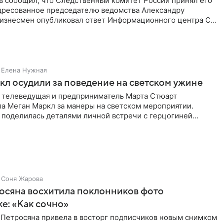
в сообщил, что Следственный комитет России принял его
дресованное председателю ведомства Александру
Бизнесмен опубликовал ответ Информационного центра СК
е. В
Елена Нужная
л осудили за поведение на светском ужине
 телеведущая и предприниматель Марта Стюарт
ла Меган Маркл за манеры на светском мероприятии.
 поделилась деталями личной встречи с герцогиней
ишет PageSix. По
Соня Жарова
осяна восхитила поклонников фото
ке: «Как сочно»
 Петросяна привела в восторг подписчиков новым снимком