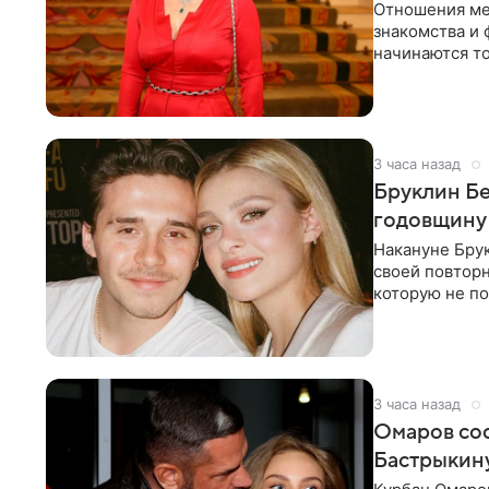
Отношения ме
знакомства и 
начинаются то
многого,
3 часа назад
Бруклин Бе
годовщину
Накануне Бру
своей повтор
которую не по
считает это
3 часа назад
Омаров соо
Бастрыкину