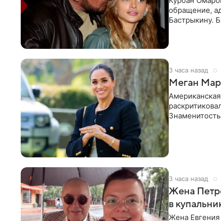
Курбан Омаро
обращение, а
Бастрыкину. 
в личном блог
3 часа назад
Меган Марк
Американская
раскритикова
Знаменитость
Сассекской, п
3 часа назад
Жена Петр
в купальни
Жена Евгения