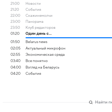
21:00
Новости
21:20
События
22:00
Скажинемолчи
23:00
Панорама
23:50
Клуб редакторов
01:20
Один день с...
01:50
Belarus news
02:05
Актуальный микрофон
02:55
Экономическая среда
03:40
Все понятно
04:00
Взгляд на Беларусь
04:20
События