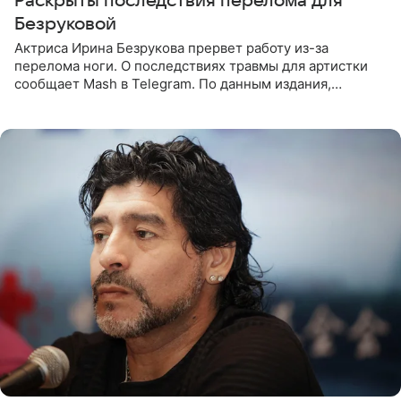
Раскрыты последствия перелома для
Безруковой
Актриса Ирина Безрукова прервет работу из-за
перелома ноги. О последствиях травмы для артистки
сообщает Mash в Telegram. По данным издания,
Безрукова пропустит 15 спектаклей — восемь показов
«Женитьбы Фигаро»,