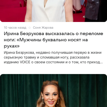
10 часов назад
Соня Жарова
Ирина Безрукова высказалась о переломе
ноги: «Мужчины буквально носят на
руках»
Ирина Безрукова, недавно получившая первую в жизни
серьезную травму и сломавшая ногу, рассказала
изданию VOICE о своем состоянии и о том, кто приходит
ей на помощь. Поддержку актриса ощущает со всех
сторон.