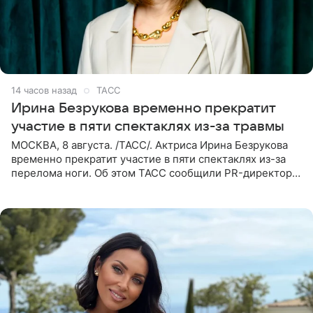
14 часов назад
ТАСС
Ирина Безрукова временно прекратит
участие в пяти спектаклях из-за травмы
МОСКВА, 8 августа. /ТАСС/. Актриса Ирина Безрукова
временно прекратит участие в пяти спектаклях из-за
перелома ноги. Об этом ТАСС сообщили PR-директор
артистки Станислав Влайку и пресс-атташе
Московского