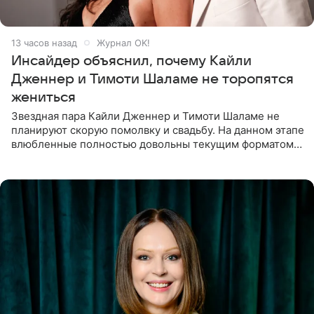
13 часов назад
Журнал OK!
Инсайдер объяснил, почему Кайли
Дженнер и Тимоти Шаламе не торопятся
жениться
Звездная пара Кайли Дженнер и Тимоти Шаламе не
планируют скорую помолвку и свадьбу. На данном этапе
влюбленные полностью довольны текущим форматом
своих отношений и сознательно не хотят торопить
события. Сейчас