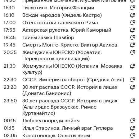
14:20
Прерванное молчание. Муслим Магомаев
15:10
Гильотина. История Франции
16:10
Вожди народов (Фидель Кастро)
17:00
Отен: остатки галльского Рима
17:55
Актерская рулетка. Юрий Каморный
18:45
Тайны замка Шамбор
19:45
Смерть Монте-Кристо. Виктор Авилов
20:35
Жемчужины ЮНЕСКО (Хорватия.
Перекресток цивилизаций)
21:30
Жемчужины ЮНЕСКО (Испания. Мозаика
культур)
22:30
СССР. Империя наоборот (Средняя Азия)
23:20
30 лет распада СССР. История в лицах
(Донатас Банионис)
23:50
30 лет распада СССР. История в лицах
(Альгирдас Бразаускас. Римас
Куртанайтис)
00:15
Любовь посреди войны
01:15
Илья Старинов. Личный враг Гитлера
02:05
Крестоносцы. Оплоты веры