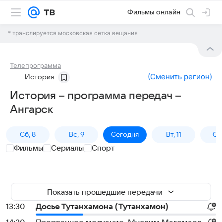
Фильмы онлайн
* транслируется московская сетка вещания
Телепрограмма
(
Сменить регион
)
История
История – программа передач –
Ангарск
Сб, 8
Вс, 9
Сегодня
Вт, 11
Ср,
Фильмы
Сериалы
Спорт
Показать прошедшие передачи
13:30
Досье Тутанхамона (Тутанхамон)