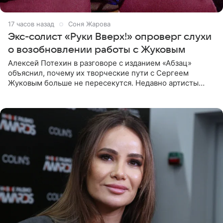
17 часов назад
Соня Жарова
Экс-солист «Руки Вверх!» опроверг слухи
о возобновлении работы с Жуковым
Алексей Потехин в разговоре с изданием «Абзац»
объяснил, почему их творческие пути с Сергеем
Жуковым больше не пересекутся. Недавно артисты
воссоединились на большом концерте «30 нам уже!»,
который прошел в