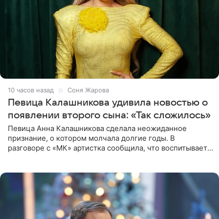
10 часов назад
Соня Жарова
Певица Калашникова удивила новостью о
появлении второго сына: «Так сложилось»
Певица Анна Калашникова сделала неожиданное
признание, о котором молчала долгие годы. В
разговоре с «МК» артистка сообщила, что воспитывает
не одного, а сразу двух сыновей. «На самом деле я
всегда мечтала, что