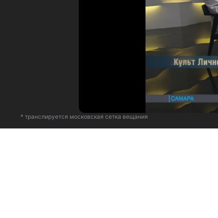
* транслируется московская сетка вещания