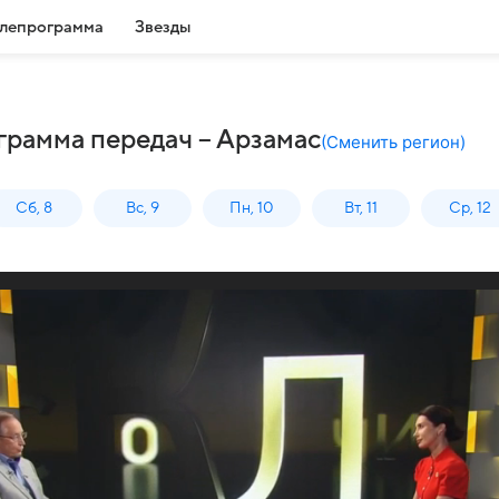
лепрограмма
Звезды
грамма передач – Арзамас
(
Сменить регион
)
Сб, 8
Вс, 9
Пн, 10
Вт, 11
Ср, 12