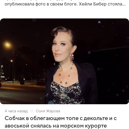
опубликовала фото в своем блоге. Хейли Бибер стояла
перед зеркалом в желтом крошечном бархатном
бикини, которое дополнила
4 часа назад
Соня Жарова
Собчак в облегающем топе с декольте и с
авоськой снялась на морском курорте