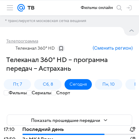
Фильмы онлайн
* транслируется московская сетка вещания
Телепрограмма
(
Сменить регион
)
Телеканал 360° HD
Телеканал 360° HD – программа
передач – Астрахань
Пт, 7
Сб, 8
Сегодня
Пн, 10
Вт,
Фильмы
Сериалы
Спорт
Показать прошедшие передачи
17:10
Последний день