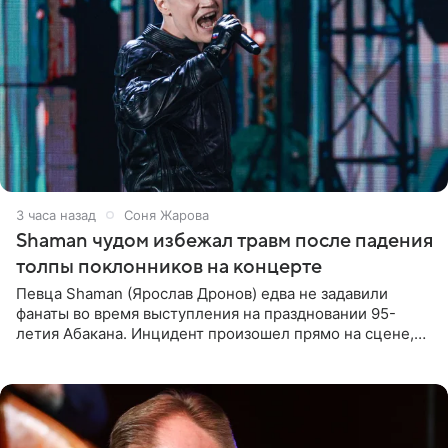
3 часа назад
Соня Жарова
Shaman чудом избежал травм после падения
толпы поклонников на концерте
Певца Shaman (Ярослав Дронов) едва не задавили
фанаты во время выступления на праздновании 95-
летия Абакана. Инцидент произошел прямо на сцене,
подробности сообщает «Абзац». Толпа поклонников
навалилась на