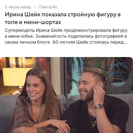
5 часов назад
Газета.Ru
Ирина Шейк показала стройную фигуру в
топе и мини-шортах
Супермодель Ирина Шейк продемонстрировала фигуру
в мини-юбке. Знаменитость поделилась фотографией в
своем личном блоге. 40-летняя Шейк стоялась перед
зеркалом в черном топе с кружевом, который
дополнила