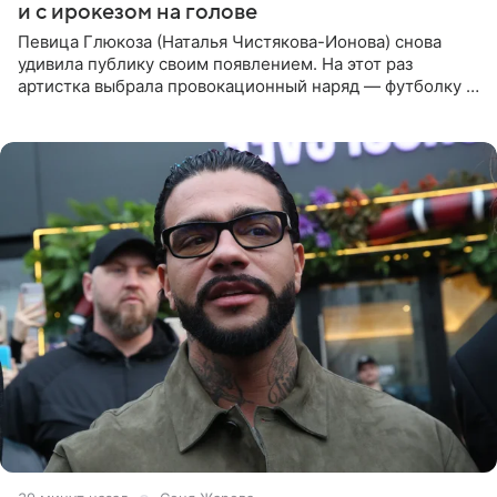
и с ирокезом на голове
Певица Глюкоза (Наталья Чистякова-Ионова) снова
удивила публику своим появлением. На этот раз
артистка выбрала провокационный наряд — футболку с
принтом, имитирующим полуобнаженную грудь. Свой
образ Глюкоза