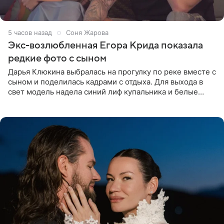
5 часов назад
Соня Жарова
Экс-возлюбленная Егора Крида показала
редкие фото с сыном
Дарья Клюкина выбралась на прогулку по реке вместе с
сыном и поделилась кадрами с отдыха. Для выхода в
свет модель надела синий лиф купальника и белые
шорты, дополнив образ солнцезащитными очками.
Волосы