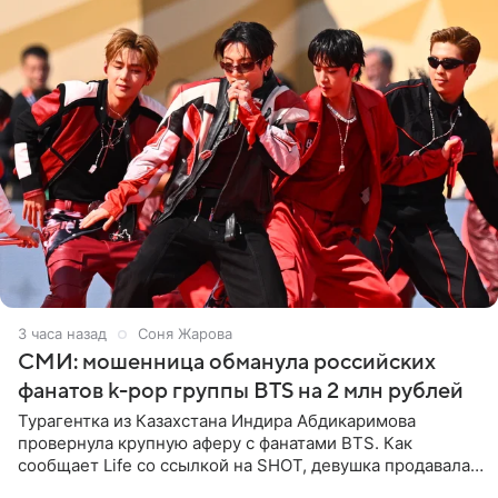
3 часа назад
Соня Жарова
СМИ: мошенница обманула российских
фанатов k-pop группы BTS на 2 млн рублей
Турагентка из Казахстана Индира Абдикаримова
провернула крупную аферу с фанатами BTS. Как
сообщает Life со ссылкой на SHOT, девушка продавала
поддельные туры на концерт группы в Пусане. По