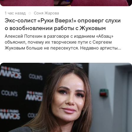
1 час назад
Соня Жарова
Экс-солист «Руки Вверх!» опроверг слухи
о возобновлении работы с Жуковым
Алексей Потехин в разговоре с изданием «Абзац»
объяснил, почему их творческие пути с Сергеем
Жуковым больше не пересекутся. Недавно артисты
воссоединились на большом концерте «30 нам уже!»,
который прошел в