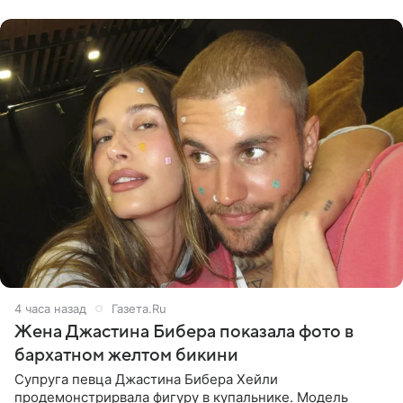
данным издания,
4 часа назад
Газета.Ru
Жена Джастина Бибера показала фото в
бархатном желтом бикини
Супруга певца Джастина Бибера Хейли
продемонстрирвала фигуру в купальнике. Модель