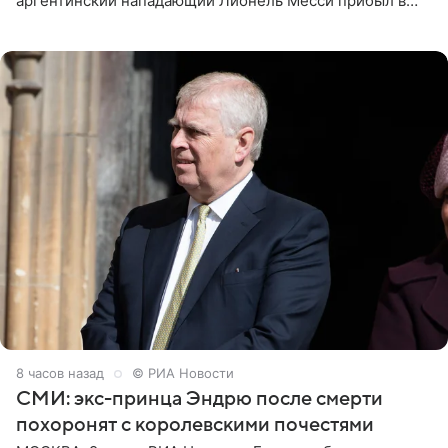
аргентинский нападающий Лионель Месси прибыл в
Аргентину для участия в церемонии прощания со своим
отцом. Об
8 часов назад
© РИА Новости
СМИ: экс-принца Эндрю после смерти
похоронят с королевскими почестями