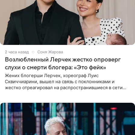
2 часа назад
Соня Жарова
Возлюбленный Лерчек жестко опроверг
слухи о смерти блогера: «Это фейк»
Жених блогерши Лерчек, хореограф Луис
Сквиччиарини, вышел на связь с поклонниками и
жестко отреагировал на распространившиеся в сети
слухи о смерти Валерии Чекалиной. «Это фейк! Я в
шоке, что такие люди