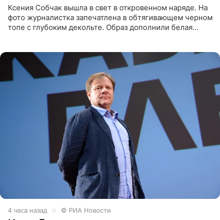
Ксения Собчак вышла в свет в откровенном наряде. На
фото журналистка запечатлена в обтягивающем черном
топе с глубоким декольте. Образ дополнили белая
юбка-миди, вьетнамки на платформе и соломенная
шляпа.
4 часа назад
© РИА Новости