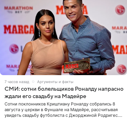
7 часов назад
Аргументы и факты
СМИ: сотни болельщиков Роналду напрасно
ждали его свадьбу на Мадейре
Сотни поклонников Криштиану Роналду собрались 8
августа у церкви в Фуншале на Мадейре, рассчитывая
увидеть свадьбу футболиста с Джорджиной Родригес.
Однако знаменитая пара на церемонии не появилась —
вместо них