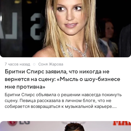
7 часов назад
Соня Жарова
Бритни Спирс заявила, что никогда не
вернется на сцену: «Мысль о шоу-бизнесе
мне противна»
Бритни Спирс объявила о решении навсегда покинуть
сцену. Певица рассказала в личном блоге, что не
собирается возвращаться к музыкальной карьере.
Артистка призналась: одна только мысль о возвращении
в шоу-бизнес