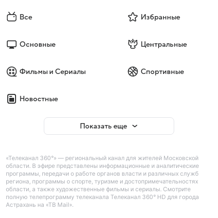
Все
Избранные
Основные
Центральные
Фильмы и Сериалы
Спортивные
Новостные
Показать еще
«Телеканал 360°» — региональный канал для жителей Московской
области. В эфире представлены информационные и аналитические
программы, передачи о работе органов власти и различных служб
региона, программы о спорте, туризме и достопримечательностях
области, а также художественные фильмы и сериалы. Смотрите
полную телепрограмму телеканала Телеканал 360° HD для города
Астрахань на «ТВ Mail».