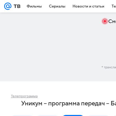
Фильмы
Сериалы
Новости и статьи
Те
См
* трансл
Телепрограмма
Уникум – программа передач – Б