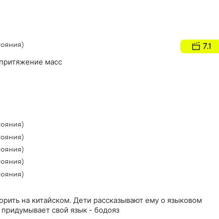
тояния)
7.1
 притяжение масс
тояния)
тояния)
тояния)
тояния)
тояния)
орить на китайском. Дети рассказывают ему о языковом
 придумывает свой язык - бодояз