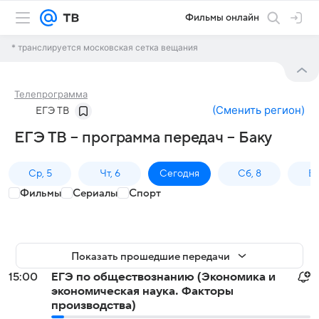
Фильмы онлайн
* транслируется московская сетка вещания
Телепрограмма
(
Сменить регион
)
ЕГЭ ТВ
ЕГЭ ТВ – программа передач – Баку
Ср, 5
Чт, 6
Сегодня
Сб, 8
Вс
Фильмы
Сериалы
Спорт
Показать прошедшие передачи
15:00
ЕГЭ по обществознанию (Экономика и
экономическая наука. Факторы
производства)