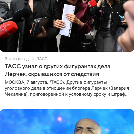
3 часа назад
ТАСС
ТАСС узнал о других фигурантах дела
Лерчек, скрывшихся от следствия
МОСКВА, 7 августа. /ТАСС/. Другие фигуранты
уголовного дела в отношении блогера Лерчек (Валерия
Чекалина), приговоренной к условному сроку и штрафу,
а также ее бывшего супруга и его бывшего бизнес-
партнера,