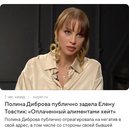
глубин. В
1 час назад
super.ru
Полина Диброва публично задела Елену
Товстик: «Оплаченный алиментами хейт»
Полина Диброва публично отреагировала на негатив в
свой адрес, в том числе со стороны своей бывшей