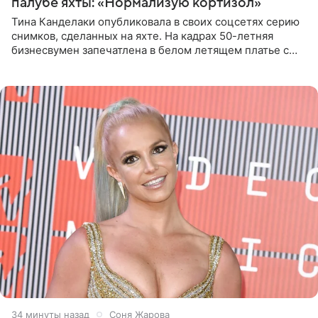
палубе яхты: «Нормализую кортизол»
Тина Канделаки опубликовала в своих соцсетях серию
снимков, сделанных на яхте. На кадрах 50-летняя
бизнесвумен запечатлена в белом летящем платье с
глубокими разрезами на талии. Свой образ Канделаки
дополнила
34 минуты назад
Соня Жарова