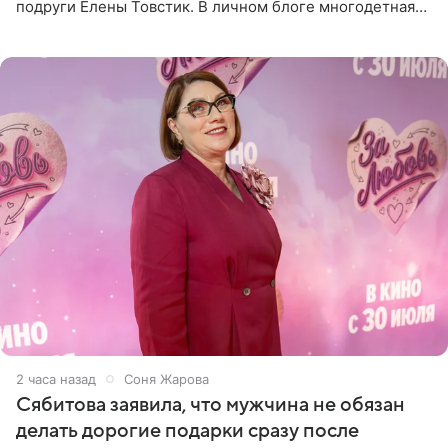
подруги Елены Товстик. В личном блоге многодетная
мама дала понять, что считает экс‑супругу Романа
Товстика
2 часа назад
Соня Жарова
Сябитова заявила, что мужчина не обязан
делать дорогие подарки сразу после