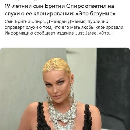
19-летний сын Бритни Спирс ответил на
слухи о ее клонировании: «Это безумие»
Сын Бритни Спирс, Джейден Джеймс, публично
опроверг слухи о том, что его мать якобы клонировали.
Информацию сообщает издание Just Jared. «Это
заставляет меня понять, что многое в СМИ
преувеличено и фальшиво.