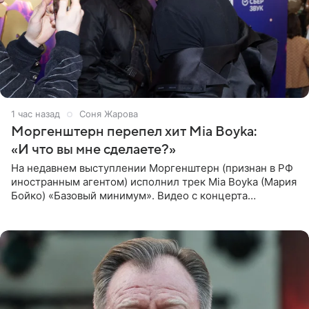
1 час назад
Соня Жарова
Моргенштерн перепел хит Mia Boyka:
«И что вы мне сделаете?»
На недавнем выступлении Моргенштерн (признан в РФ
иностранным агентом) исполнил трек Mia Boyka (Мария
Бойко) «Базовый минимум». Видео с концерта
опубликовала Алена Жигалова в своем Telegram-
канале. «Доброе утро