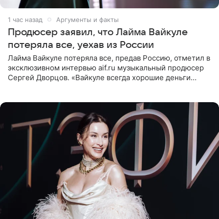
1 час назад
Аргументы и факты
Продюсер заявил, что Лайма Вайкуле
потеряла все, уехав из России
Лайма Вайкуле потеряла все, предав Россию, отметил в
эксклюзивном интервью aif.ru музыкальный продюсер
Сергей Дворцов. «Вайкуле всегда хорошие деньги
получала в России, заработки сопоставимы с Пугачевой,
10−20