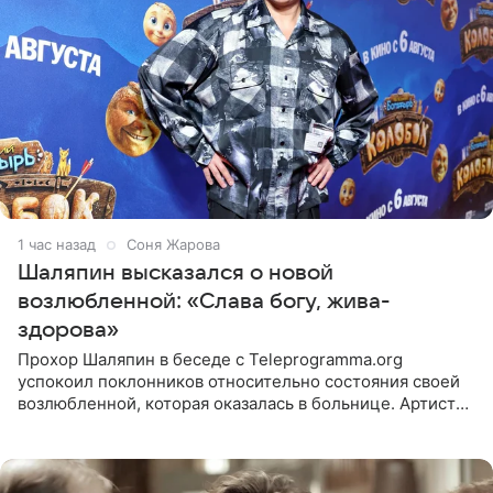
1 час назад
Соня Жарова
Шаляпин высказался о новой
возлюбленной: «Слава богу, жива-
здорова»
Прохор Шаляпин в беседе с Teleprogramma.org
успокоил поклонников относительно состояния своей
возлюбленной, которая оказалась в больнице. Артист
признался, что выдохнул спокойно: жизнь женщины вне
опасности, а