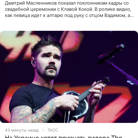
Дмитрий Масленников показал поклонникам кадры со
свадебной церемонии с Клавой Кокой. В ролике видно,
как певица идет к алтарю под руку с отцом Вадимом, а у
алтаря ее ждут жених и Филипп Киркоров. Именно
43 минуты назад
ТАСС
На Украине хотят признать лидера The