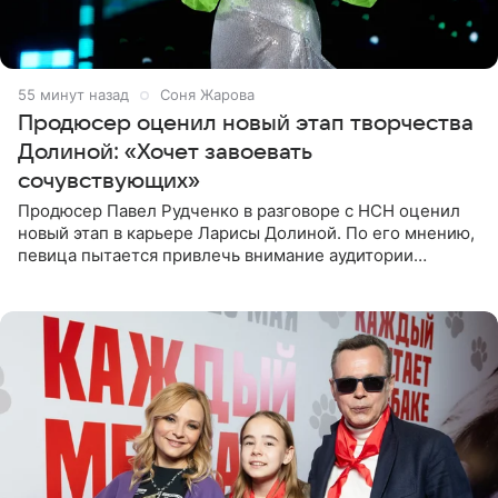
55 минут назад
Соня Жарова
Продюсер оценил новый этап творчества
Долиной: «Хочет завоевать
сочувствующих»
Продюсер Павел Рудченко в разговоре с НСН оценил
новый этап в карьере Ларисы Долиной. По его мнению,
певица пытается привлечь внимание аудитории
«сочувствующих», идя по пути, который ранее уже
протоптали Ольга