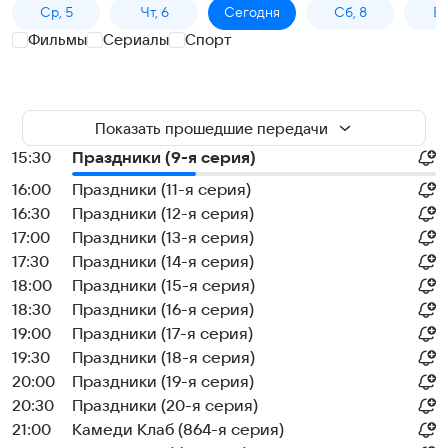
Ср, 5
Чт, 6
Сегодня
Сб, 8
Вс
Фильмы
Сериалы
Спорт
Показать прошедшие передачи
15:30
Праздники (9-я серия)
16:00
Праздники (11-я серия)
16:30
Праздники (12-я серия)
17:00
Праздники (13-я серия)
17:30
Праздники (14-я серия)
18:00
Праздники (15-я серия)
18:30
Праздники (16-я серия)
19:00
Праздники (17-я серия)
19:30
Праздники (18-я серия)
20:00
Праздники (19-я серия)
20:30
Праздники (20-я серия)
21:00
Камеди Клаб (864-я серия)