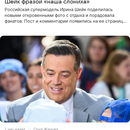
Шейк фразой «наша слониха»
Российская супермодель Ирина Шейк поделилась
новыми откровенными фото с отдыха и порадовала
фанатов. Пост и комментарии появились на ее странице
в Instagram (принадлежит компании Meta, признанной
экстремистской
1 час назад
Соня Жарова