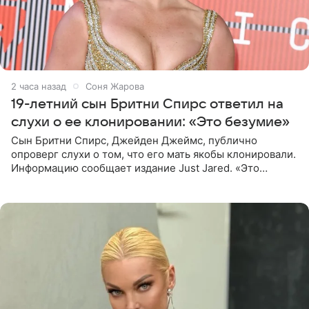
2 часа назад
Соня Жарова
19-летний сын Бритни Спирс ответил на
слухи о ее клонировании: «Это безумие»
Сын Бритни Спирс, Джейден Джеймс, публично
опроверг слухи о том, что его мать якобы клонировали.
Информацию сообщает издание Just Jared. «Это
заставляет меня понять, что многое в СМИ
преувеличено и фальшиво.