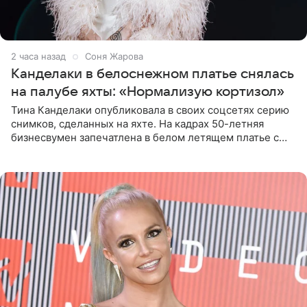
2 часа назад
Соня Жарова
Канделаки в белоснежном платье снялась
на палубе яхты: «Нормализую кортизол»
Тина Канделаки опубликовала в своих соцсетях серию
снимков, сделанных на яхте. На кадрах 50-летняя
бизнесвумен запечатлена в белом летящем платье с
глубокими разрезами на талии. Свой образ Канделаки
дополнила