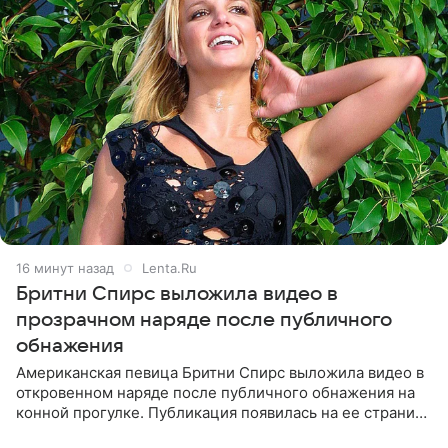
16 минут назад
Lenta.Ru
Бритни Спирс выложила видео в
прозрачном наряде после публичного
обнажения
Американская певица Бритни Спирс выложила видео в
откровенном наряде после публичного обнажения на
конной прогулке. Публикация появилась на ее странице
в Instagram (принадлежит компании Meta, признанной