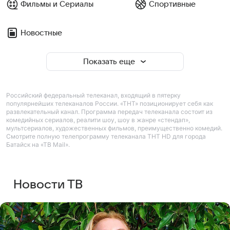
Фильмы и Сериалы
Спортивные
Новостные
Показать еще
Российский федеральный телеканал, входящий в пятерку
популярнейших телеканалов России. «ТНТ» позиционирует себя как
развлекательный канал. Программа передач телеканала состоит из
комедийных сериалов, реалити шоу, шоу в жанре «стендап»,
мультсериалов, художественных фильмов, преимущественно комедий.
Смотрите полную телепрограмму телеканала ТНТ HD для города
Батайск на «ТВ Mail».
Новости ТВ