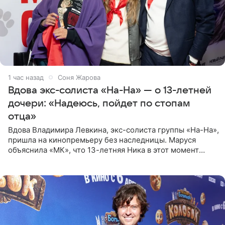
1 час назад
Соня Жарова
Вдова экс-солиста «На-На» — о 13-летней
дочери: «Надеюсь, пойдет по стопам
отца»
Вдова Владимира Левкина, экс-солиста группы «На-На»,
пришла на кинопремьеру без наследницы. Маруся
объяснила «МК», что 13-летняя Ника в этот момент
возвращалась домой с международного вокального
конкурса, где