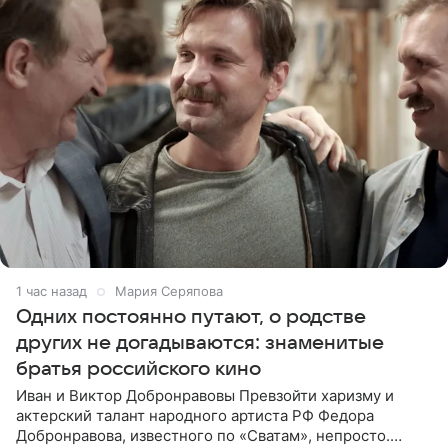
1 час назад
Мария Серяпова
Одних постоянно путают, о родстве
других не догадываются: знаменитые
братья российского кино
Иван и Виктор Добронравовы Превзойти харизму и
актерский талант народного артиста РФ Федора
Добронравова, известного по «Сватам», непросто.