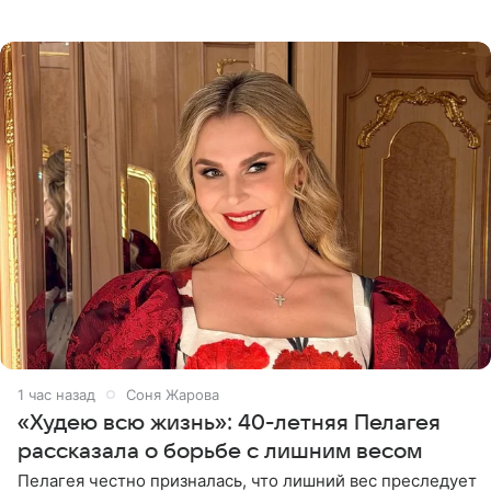
Однако его сыновья достойно продолжают знаменитую
фамилию в
1 час назад
Соня Жарова
«Худею всю жизнь»: 40-летняя Пелагея
рассказала о борьбе с лишним весом
Пелагея честно призналась, что лишний вес преследует