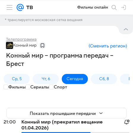
Фильмы онлайн
* транслируется московская сетка вещания
Телепрограмма
Конный мир
(
Сменить регион
)
Конный мир – программа передач –
Брест
Ср, 5
Чт, 6
Сегодня
Сб, 8
Вс
Фильмы
Сериалы
Спорт
Показать прошедшие передачи
21:00
Конный мир (прекратил вещание
01.04.2026)