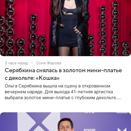
3 часа назад
Соня Жарова
Серябкина снялась в золотом мини-платье
с декольте: «Кошка»
Ольга Серябкина вышла на сцену в откровенном
вечернем наряде. Для выхода 41-летняя артистка
выбрала золотое мини-платье с глубоким декольте.
Дополнением к образу стали бежевые мюли. Стилисты
выпрямили волосы