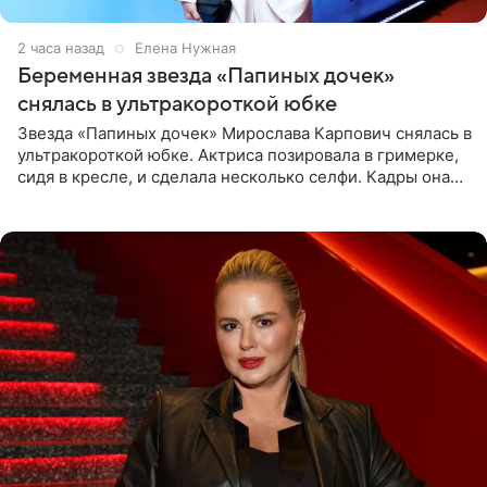
2 часа назад
Елена Нужная
Беременная звезда «Папиных дочек»
снялась в ультракороткой юбке
Звезда «Папиных дочек» Мирослава Карпович снялась в
ультракороткой юбке. Актриса позировала в гримерке,
сидя в кресле, и сделала несколько селфи. Кадры она
опубликовала на личной странице в социальной сети.