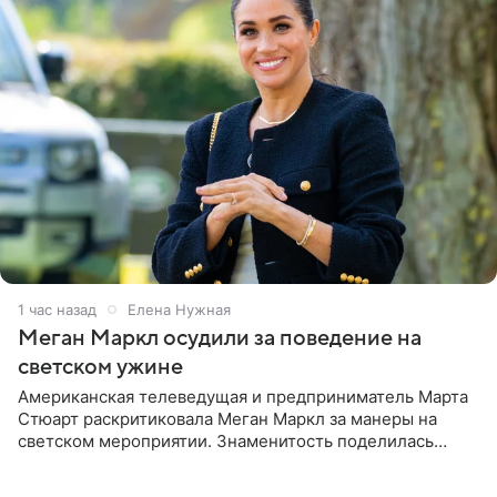
1 час назад
Елена Нужная
Меган Маркл осудили за поведение на
светском ужине
Американская телеведущая и предприниматель Марта
Стюарт раскритиковала Меган Маркл за манеры на
светском мероприятии. Знаменитость поделилась
деталями личной встречи с герцогиней Сассекской,
пишет PageSix. По