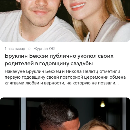
1 час назад
Журнал OK!
Бруклин Бекхэм публично уколол своих
родителей в годовщину свадьбы
Накануне Бруклин Бекхэм и Никола Пельтц отметили
первую годовщину своей повторной церемонии обмена
клятвами любви и верности, на которую не позвали
никого из клана Бекхэм. По словам инсайдеров, пара
считает это