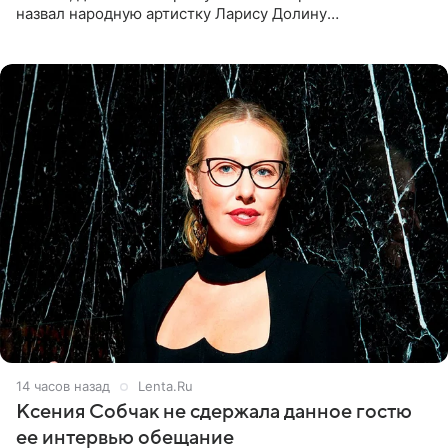
назвал народную артистку Ларису Долину
великолепной певицей и рассказал о желании сделать с
ней новую совместную
14 часов назад
Lenta.Ru
Ксения Собчак не сдержала данное гостю
ее интервью обещание