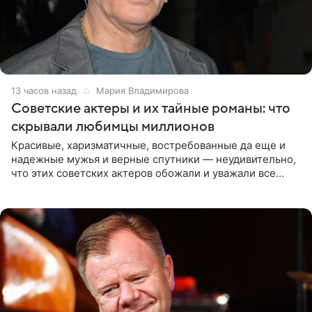
13 часов назад
Мария Владимирова
Советские актеры и их тайные романы: что
скрывали любимцы миллионов
Красивые, харизматичные, востребованные да еще и
надежные мужья и верные спутники — неудивительно,
что этих советских актеров обожали и уважали все
женщины большой страны, и наверняка не раз ставили
их в