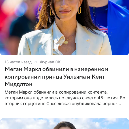
13 часов назад
Журнал OK!
Меган Маркл обвинили в намеренном
копировании принца Уильяма и Кейт
Миддлтон
Меган Маркл обвинили в копировании контента,
которым она поделилась по случаю своего 45-летия. Во
вторник герцогиня Сассекская опубликовала черно-
белую фотографию, на которой она прыгает в бассейн с
воздушными