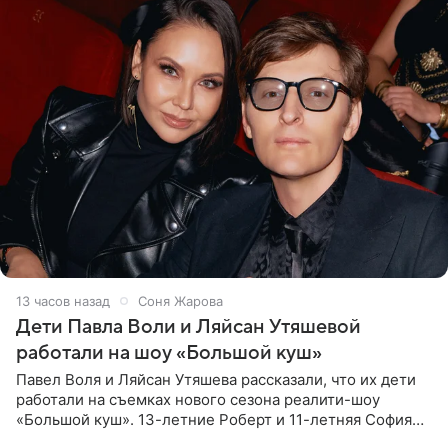
13 часов назад
Соня Жарова
Дети Павла Воли и Ляйсан Утяшевой
работали на шоу «Большой куш»
Павел Воля и Ляйсан Утяшева рассказали, что их дети
работали на съемках нового сезона реалити-шоу
«Большой куш». 13-летние Роберт и 11-летняя София
отправились вместе с родителями в Таиланд и успели