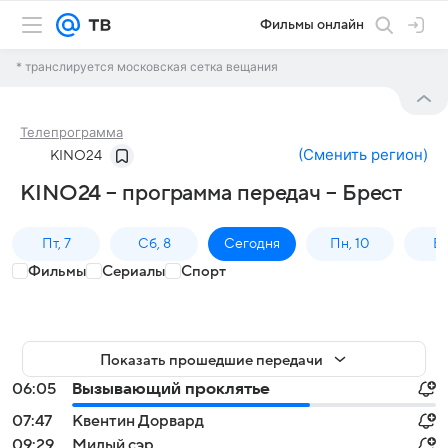
Фильмы онлайн
* транслируется московская сетка вещания
Телепрограмма
(
Сменить регион
)
KINO24
KINO24 – программа передач – Брест
Пт, 7
Сб, 8
Сегодня
Пн, 10
Вт,
Фильмы
Сериалы
Спорт
Показать прошедшие передачи
06:05
Вызывающий проклятье
07:47
Квентин Дорвард
09:29
Милый сэр