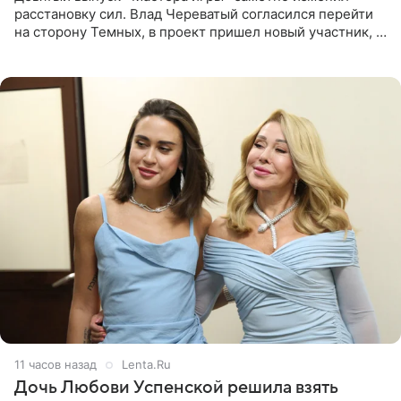
расстановку сил. Влад Череватый согласился перейти
на сторону Темных, в проект пришел новый участник, а
Курбан Омаров и Анна Седокова оказались под таким
давлением.
11 часов назад
Lenta.Ru
Дочь Любови Успенской решила взять