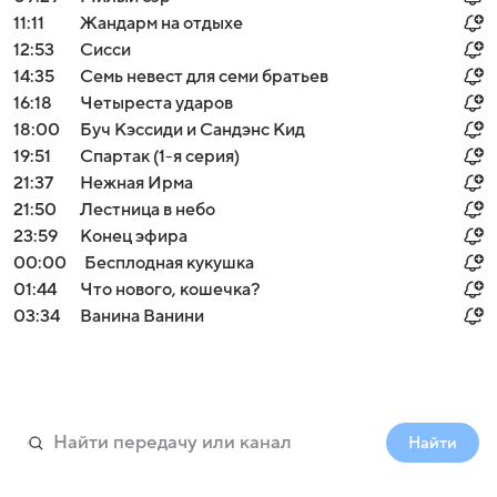
11:11
Жандарм на отдыхе
12:53
Сисси
14:35
Семь невест для семи братьев
16:18
Четыреста ударов
18:00
Буч Кэссиди и Сандэнс Кид
19:51
Спартак (1-я серия)
21:37
Нежная Ирма
21:50
Лестница в небо
23:59
Конец эфира
00:00
Бесплодная кукушка
01:44
Что нового, кошечка?
03:34
Ванина Ванини
Найти