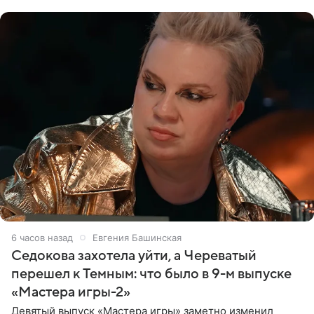
6 часов назад
Евгения Башинская
Седокова захотела уйти, а Череватый
перешел к Темным: что было в 9-м выпуске
«Мастера игры-2»
Девятый выпуск «Мастера игры» заметно изменил