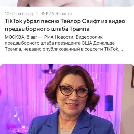
12 часов назад
© РИА Новости
TikTok убрал песню Тейлор Свифт из видео
предвыборного штаба Трампа
МОСКВА, 8 авг — РИА Новости. Видеоролик
предвыборного штаба президента США Дональда
Трампа, недавно опубликованный в соцсети TikTok,
остался без звуковой дорожки в виде песни August
(«Август») американской