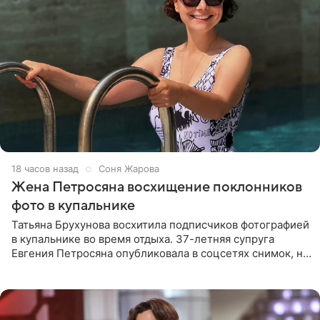
18 часов назад
Соня Жарова
Жена Петросяна восхищение поклонников
фото в купальнике
Татьяна Брухунова восхитила подписчиков фотографией
в купальнике во время отдыха. 37-летняя супруга
Евгения Петросяна опубликовала в соцсетях снимок, на
котором позирует у бассейна в белоснежном монокини
с