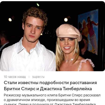
10 часов назад
super.ru
Стали известны подробности расставания
Бритни Спирс и Джастина Тимберлейка
Режиссер музыкального клипа Бритни Спирс рассказал
о драматичном эпизоде, произошедшем во время
съемок. Певица получила от Джастина Тимберлейка