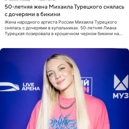
50-летняя жена Михаила Турецкого снялась
с дочерями в бикини
Жена народного артиста России Михаила Турецкого
снялась с дочерями в купальниках. 50-летняя Лиана
Турецкая позировала в крошечном черном бикини на
пляже в Италии. Ее старшая дочь Сарина для отдыха
выбрала бандо