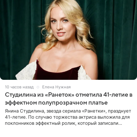
10 часов назад
Елена Нужная
Студилина из «Ранеток» отметила 41-летие в
эффектном полупрозрачном платье
Янина Студилина, звезда сериала «Ранетки», празднует
41-летие. По случаю торжества актриса выложила для
поклонников эффектный ролик, который записали
прошлой ночью. В кадре артистка предстала в
вечернем