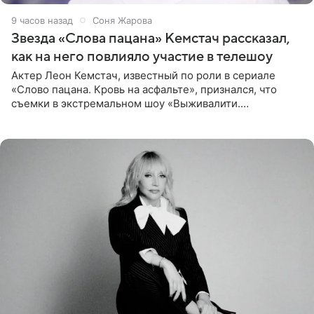
9 часов назад
Соня Жарова
Звезда «Слова пацана» Кемстач рассказал,
как на него повлияло участие в телешоу
Актер Леон Кемстач, известный по роли в сериале
«Слово пацана. Кровь на асфальте», признался, что
съемки в экстремальном шоу «Выживалити.
Наследники» кардинально повлияли на его образ жизни.
Подробностями он