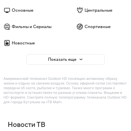
Основные
Центральные
Фильмы и Сериалы
Спортивные
Новостные
Показать еще
Американский телеканал Outdoor HD посвящен активному образу
жизни и отдыху на свежем воздухе. Основу эфирной сетки составляют
передачи об охоте, рыбалке и туризме. Также много программ о
мотоспорте и путешествиях по разным уголкам планеты. Вещание в
HD-формате. Смотрите полную телепрограмму телеканала Outdoor HD
для города Бугульма на «ТВ Mail».
Новости ТВ