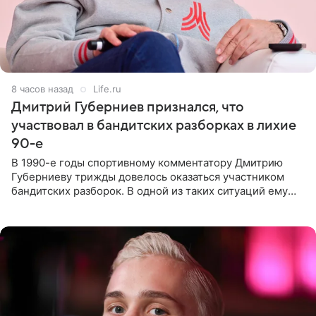
8 часов назад
Life.ru
Дмитрий Губерниев признался, что
участвовал в бандитских разборках в лихие
90-е
В 1990-е годы спортивному комментатору Дмитрию
Губерниеву трижды довелось оказаться участником
бандитских разборок. В одной из таких ситуаций ему
выдали тяжелый предмет и приказали вступить в драку,
однако он