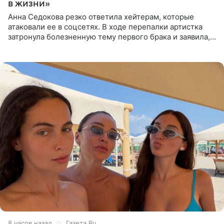
в жизни»
Анна Седокова резко ответила хейтерам, которые
атаковали ее в соцсетях. В ходе перепалки артистка
затронула болезненную тему первого брака и заявила,
что чужие судьбы — не ее зона ответственности. От
Валентина
8 часов назад
Газета.Ru