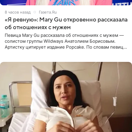
8 часов назад
Газета.Ru
«Я ревную»: Mary Gu откровенно рассказала
об отношениях с мужем
Певица Mary Gu рассказала об отношениях с мужем —
солистом группы Wildways Анатолием Борисовым.
Артистку цитирует издание Popcake. По словам певицы,
залог любви — это принять недостатки другого
человека. Также