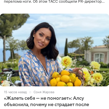
перелома ноги. Об этом ТАСС сообщили PR-директор
артистки Станислав Влайку и пресс-атташе
Московского
15 часов назад
Соня Жарова
«Жалеть себя — не помогает»: Алсу
объяснила, почему не страдает после