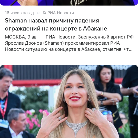
16 часов назад
© РИА Новости
Shaman назвал причину падения
ограждений на концерте в Абакане
МОСКВА, 9 авг — РИА Новости. Заслуженный артист РФ
Ярослав Дронов (Shaman) прокомментировал РИА
Новости ситуацию на концерте в Абакане, отметив, что
во время исполнения песни «Братья-славяне» он
обменивался