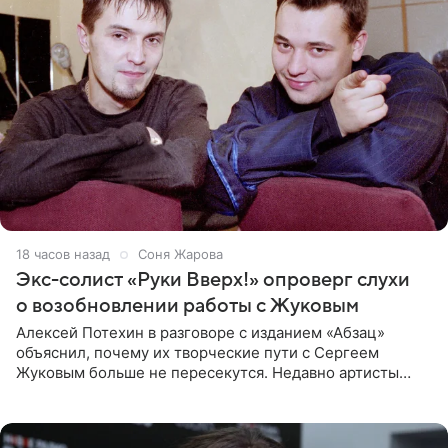
18 часов назад
Соня Жарова
Экс-солист «Руки Вверх!» опроверг слухи
о возобновлении работы с Жуковым
Алексей Потехин в разговоре с изданием «Абзац»
объяснил, почему их творческие пути с Сергеем
Жуковым больше не пересекутся. Недавно артисты
воссоединились на большом концерте «30 нам уже!»,
который прошел в