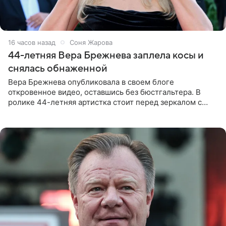
16 часов назад
Соня Жарова
44-летняя Вера Брежнева заплела косы и
снялась обнаженной
Вера Брежнева опубликовала в своем блоге
откровенное видео, оставшись без бюстгальтера. В
ролике 44-летняя артистка стоит перед зеркалом с
обнаженной грудью. Волосы певица собрала в косы и
надела головной убор.