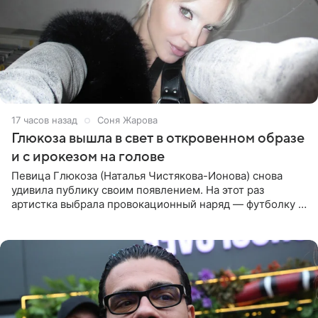
17 часов назад
Соня Жарова
Глюкоза вышла в свет в откровенном образе
и с ирокезом на голове
Певица Глюкоза (Наталья Чистякова-Ионова) снова
удивила публику своим появлением. На этот раз
артистка выбрала провокационный наряд — футболку с
принтом, имитирующим полуобнаженную грудь. Свой
образ Глюкоза