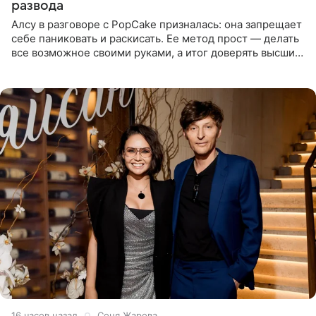
развода
Алсу в разговоре с PopCake призналась: она запрещает
себе паниковать и раскисать. Ее метод прост — делать
все возможное своими руками, а итог доверять высшим
силам. Певица утверждает, что истерики и потеря
16 часов назад
Соня Жарова