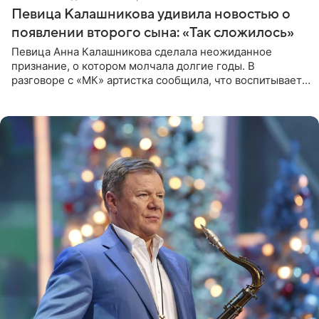
Певица Калашникова удивила новостью о
появлении второго сына: «Так сложилось»
Певица Анна Калашникова сделала неожиданное
признание, о котором молчала долгие годы. В
разговоре с «МК» артистка сообщила, что воспитывает
не одного, а сразу двух сыновей. «На самом деле я
всегда мечтала, что