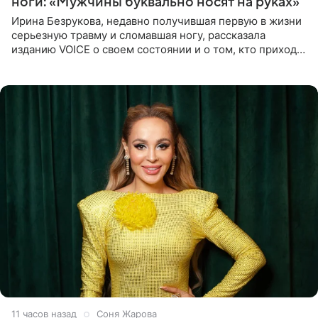
ноги: «Мужчины буквально носят на руках»
Ирина Безрукова, недавно получившая первую в жизни
серьезную травму и сломавшая ногу, рассказала
изданию VOICE о своем состоянии и о том, кто приходит
ей на помощь. Поддержку актриса ощущает со всех
сторон.
11 часов назад
Соня Жарова