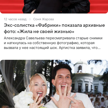
12 часов назад
Соня Жарова
Экс-солистка «Фабрики» показала архивные
фото: «Жила не своей жизнью»
Александра Савельева пересматривала старые снимки
и наткнулась на собственную фотографию, которая
вызвала у нее настоящий шок. Артистка заявила, что
пропасть между ее прошлым и нынешним обликом
огромна. При