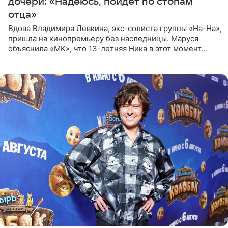
дочери: «Надеюсь, пойдет по стопам
отца»
Вдова Владимира Левкина, экс-солиста группы «На-На»,
пришла на кинопремьеру без наследницы. Маруся
объяснила «МК», что 13-летняя Ника в этот момент
возвращалась домой с международного вокального
конкурса, где