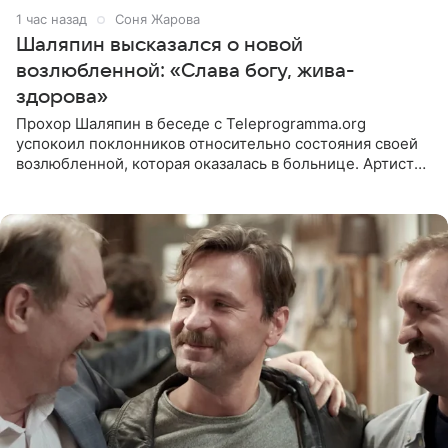
1 час назад
Соня Жарова
Шаляпин высказался о новой
возлюбленной: «Слава богу, жива-
здорова»
Прохор Шаляпин в беседе с Teleprogramma.org
успокоил поклонников относительно состояния своей
возлюбленной, которая оказалась в больнице. Артист
признался, что выдохнул спокойно: жизнь женщины вне
опасности, а