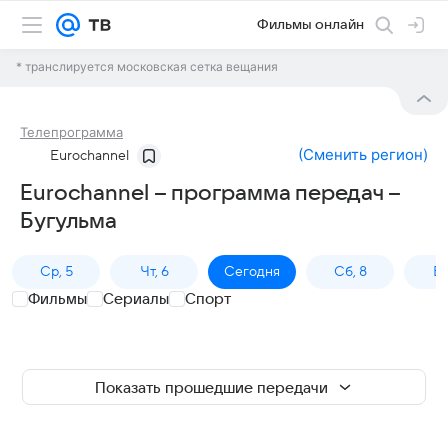
Фильмы онлайн
* транслируется московская сетка вещания
Телепрограмма
(
Сменить регион
)
Eurochannel
Eurochannel – программа передач –
Бугульма
Ср, 5
Чт, 6
Сегодня
Сб, 8
Вс
Фильмы
Сериалы
Спорт
Показать прошедшие передачи