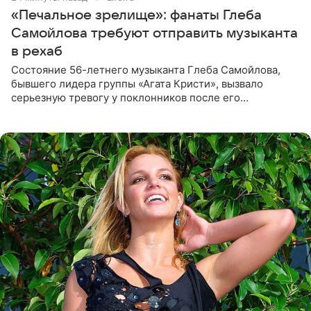
«Печальное зрелище»: фанаты Глеба
Самойлова требуют отправить музыканта
в рехаб
Состояние 56-летнего музыканта Глеба Самойлова,
бывшего лидера группы «Агата Кристи», вызвало
серьезную тревогу у поклонников после его
выступления в Москве. Пользователи соцсетей назвали
происходящее на сцене