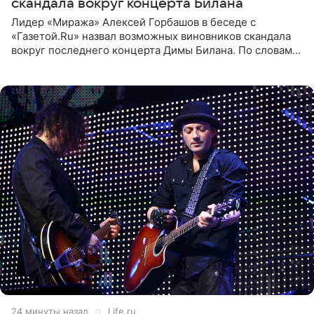
скандала вокруг концерта Билана
Лидер «Миража» Алексей Горбашов в беседе с
«Газетой.Ru» назвал возможных виновников скандала
вокруг последнего концерта Димы Билана. По словам
Горбашова, продумать нюансы сцены, не устроившей
зрителей, должны
24 минуты назад
Life.ru