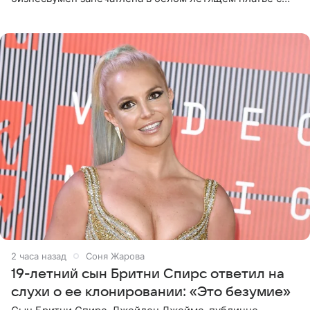
глубокими разрезами на талии. Свой образ Канделаки
дополнила
2 часа назад
Соня Жарова
19-летний сын Бритни Спирс ответил на
слухи о ее клонировании: «Это безумие»