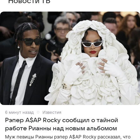
Новости ТВ
6 минут назад
Известия
Рэпер A$AP Rocky сообщил о тайной
работе Рианны над новым альбомом
Муж певицы Рианны рэпер A$AP Rocky рассказал, что