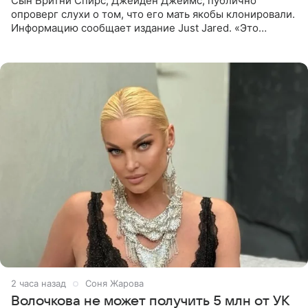
Сын Бритни Спирс, Джейден Джеймс, публично
опроверг слухи о том, что его мать якобы клонировали.
Информацию сообщает издание Just Jared. «Это
заставляет меня понять, что многое в СМИ
преувеличено и фальшиво.
2 часа назад
Соня Жарова
Волочкова не может получить 5 млн от УК