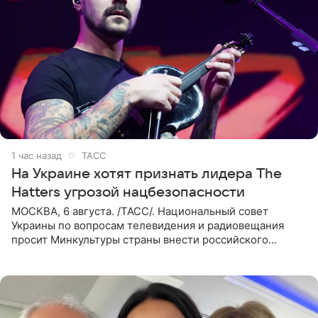
1 час назад
ТАСС
На Украине хотят признать лидера The
Hatters угрозой нацбезопасности
МОСКВА, 6 августа. /ТАСС/. Национальный совет
Украины по вопросам телевидения и радиовещания
просит Минкультуры страны внести российского
музыканта, лидера группы The Hatters Юрия Музыченко
в список лиц,