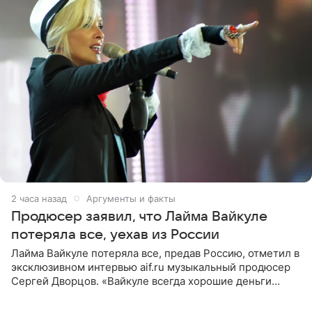
2 часа назад
Аргументы и факты
Продюсер заявил, что Лайма Вайкуле
потеряла все, уехав из России
Лайма Вайкуле потеряла все, предав Россию, отметил в
эксклюзивном интервью aif.ru музыкальный продюсер
Сергей Дворцов. «Вайкуле всегда хорошие деньги
получала в России, заработки сопоставимы с Пугачевой,
10−20