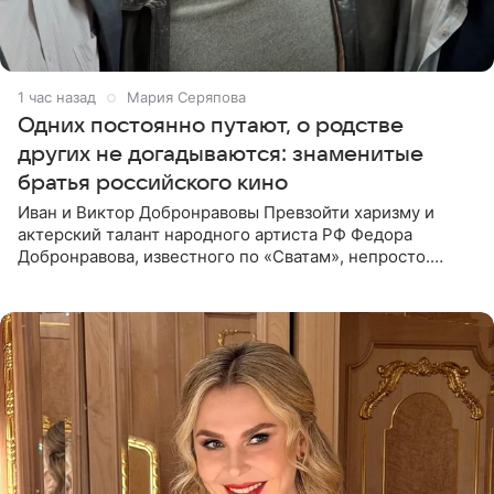
1 час назад
Мария Серяпова
Одних постоянно путают, о родстве
других не догадываются: знаменитые
братья российского кино
Иван и Виктор Добронравовы Превзойти харизму и
актерский талант народного артиста РФ Федора
Добронравова, известного по «Сватам», непросто.
Однако его сыновья достойно продолжают знаменитую
фамилию в