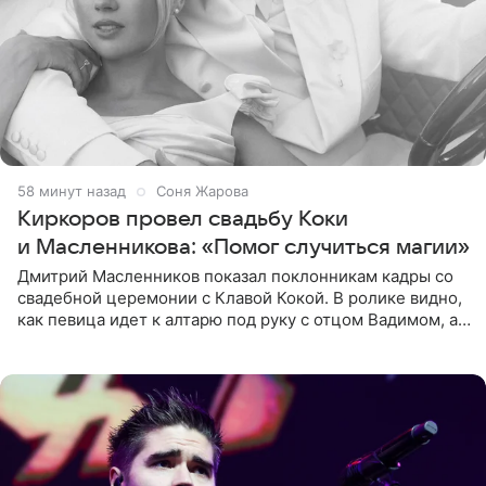
58 минут назад
Соня Жарова
Киркоров провел свадьбу Коки
и Масленникова: «Помог случиться магии»
Дмитрий Масленников показал поклонникам кадры со
свадебной церемонии с Клавой Кокой. В ролике видно,
как певица идет к алтарю под руку с отцом Вадимом, а у
алтаря ее ждут жених и Филипп Киркоров. Именно