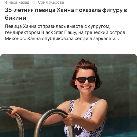
4 часа назад
Соня Жарова
35-летняя певица Ханна показала фигуру в
бикини
Певица Ханна отправилась вместе с супругом,
гендиректором Black Star Пашу, на греческий остров
Миконос. Ханна опубликовала селфи в зеркале и
призналась, что сейчас особенно довольна собой. По
словам певицы, она