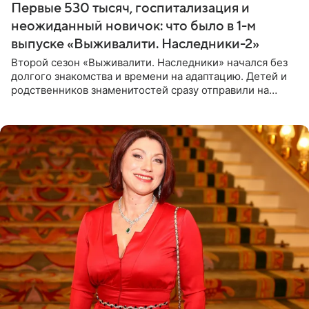
Первые 530 тысяч, госпитализация и
неожиданный новичок: что было в 1-м
выпуске «Выживалити. Наследники-2»
Второй сезон «Выживалити. Наследники» начался без
долгого знакомства и времени на адаптацию. Детей и
родственников знаменитостей сразу отправили на
тяжелое испытание, а уже через несколько дней в
лагере