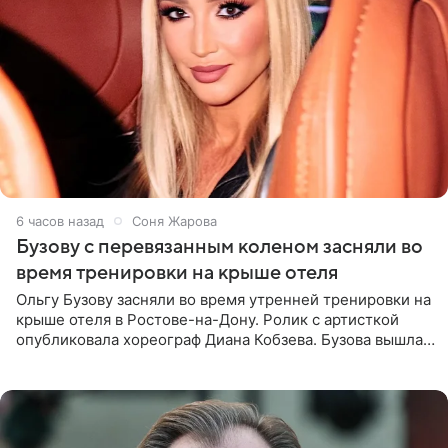
6 часов назад
Соня Жарова
Бузову с перевязанным коленом засняли во
время тренировки на крыше отеля
Ольгу Бузову засняли во время утренней тренировки на
крыше отеля в Ростове-на-Дону. Ролик с артисткой
опубликовала хореограф Диана Кобзева. Бузова вышла
на занятие спортом в 32-градусную жару ранним утром,