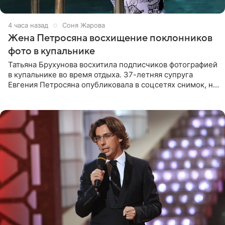
4 часа назад
Соня Жарова
Жена Петросяна восхищение поклонников
фото в купальнике
Татьяна Брухунова восхитила подписчиков фотографией
в купальнике во время отдыха. 37-летняя супруга
Евгения Петросяна опубликовала в соцсетях снимок, на
котором позирует у бассейна в белоснежном монокини
с