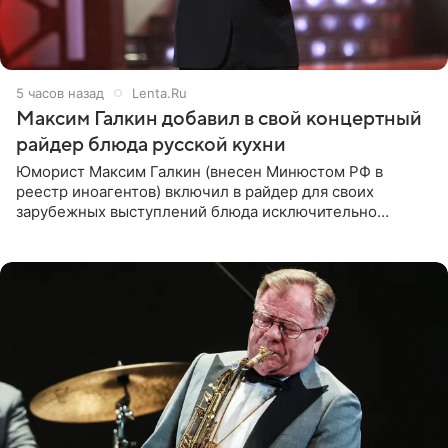
5 часов назад
Lenta.Ru
Максим Галкин добавил в свой концертный
райдер блюда русской кухни
Юморист Максим Галкин (внесен Минюстом РФ в
реестр иноагентов) включил в райдер для своих
зарубежных выступлений блюда исключительно
русской кухни. Об этом сообщает РИА Новости.
Согласно документу, в гримерную