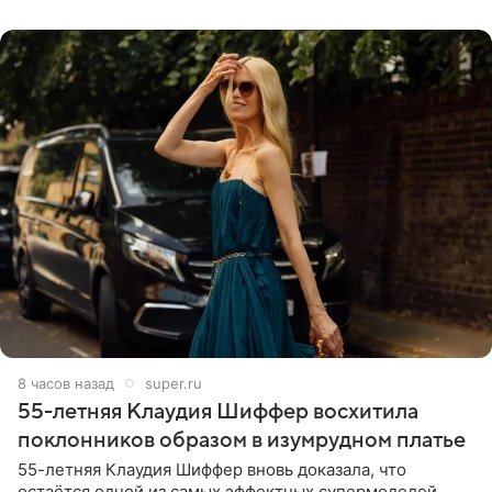
себе жить,
8 часов назад
super.ru
55-летняя Клаудия Шиффер восхитила
поклонников образом в изумрудном платье
55-летняя Клаудия Шиффер вновь доказала, что
остаётся одной из самых эффектных супермоделей