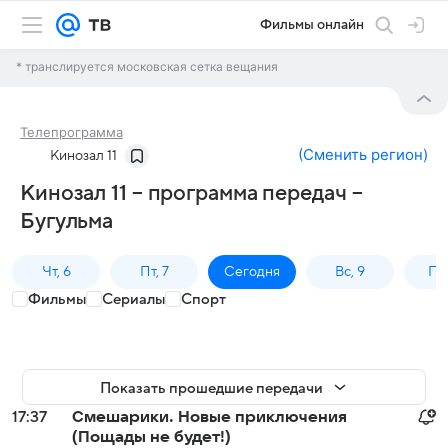
Фильмы онлайн
* транслируется московская сетка вещания
Телепрограмма
(
Сменить регион
)
Кинозал 11
Кинозал 11 – программа передач –
Бугульма
Чт, 6
Пт, 7
Сегодня
Вс, 9
Пн,
Фильмы
Сериалы
Спорт
Показать прошедшие передачи
17:37
Смешарики. Новые приключения
(Пощады не будет!)