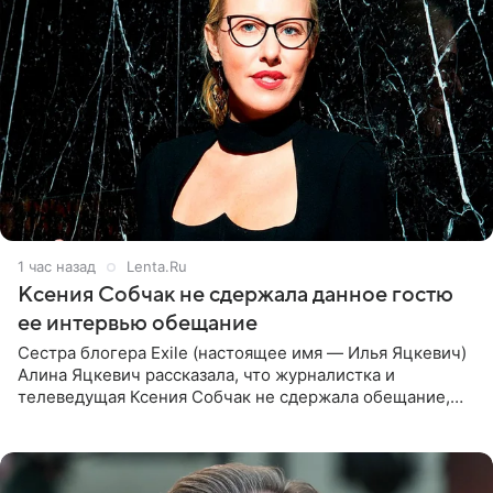
1 час назад
Lenta.Ru
Ксения Собчак не сдержала данное гостю
ее интервью обещание
Сестра блогера Exile (настоящее имя — Илья Яцкевич)
Алина Яцкевич рассказала, что журналистка и
телеведущая Ксения Собчак не сдержала обещание,
которое дала ему во время интервью с ним. Об этом она
заявила в