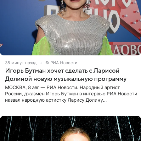
38 минут назад
© РИА Новости
Игорь Бутман хочет сделать с Ларисой
Долиной новую музыкальную программу
МОСКВА, 8 авг — РИА Новости. Народный артист
России, джазмен Игорь Бутман в интервью РИА Новости
назвал народную артистку Ларису Долину
великолепной певицей и рассказал о желании сделать с
ней новую совместную