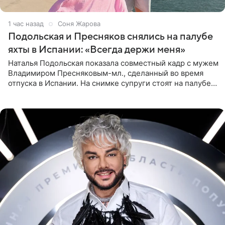
1 час назад
Соня Жарова
Подольская и Пресняков снялись на палубе
яхты в Испании: «Всегда держи меня»
Наталья Подольская показала совместный кадр с мужем
Владимиром Пресняковым-мл., сделанный во время
отпуска в Испании. На снимке супруги стоят на палубе
яхты в лучах закатного солнца. Подольская выбрала
слитный