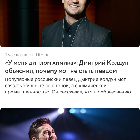
1 час назад
Life.ru
«У меня диплом химика»: Дмитрий Колдун
объяснил, почему мог не стать певцом
Популярный российский певец Дмитрий Колдун мог
связать жизнь не со сценой, а с химической
промышленностью. Он рассказал, что по образованию
является специалистом по полимерным материалам и
до начала музыкальной