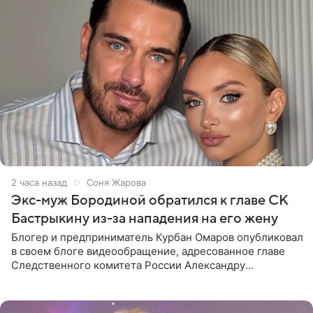
2 часа назад
Соня Жарова
Экс-муж Бородиной обратился к главе СК
Бастрыкину из-за нападения на его жену
Блогер и предприниматель Курбан Омаров опубликовал
в своем блоге видеообращение, адресованное главе
Следственного комитета России Александру
Бастрыкину. Бизнесмен рассказал, что 1 августа в
центре Москвы трое