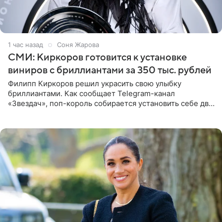
1 час назад
Соня Жарова
СМИ: Киркоров готовится к установке
виниров с бриллиантами за 350 тыс. рублей
Филипп Киркоров решил украсить свою улыбку
бриллиантами. Как сообщает Telegram-канал
«Звездач», поп-король собирается установить себе два
винира с драгоценной огранкой. Сумма, которую артист
готов выложить за