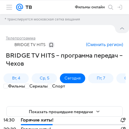
Фильмы онлайн
* транслируется московская сетка вещания
Телепрограмма
(
Сменить регион
)
BRIDGE TV HITS
BRIDGE TV HITS – программа передач –
Чехов
Вт, 4
Ср, 5
Сегодня
Пт, 7
Сб
Фильмы
Сериалы
Спорт
Показать прошедшие передачи
14:30
Горячие хиты!