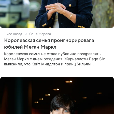
1 час назад
Соня Жарова
Королевская семья проигнорировала
юбилей Меган Маркл
Королевская семья не стала публично поздравлять
Меган Маркл с днем рождения. Журналисты Page Six
выяснили, что Кейт Миддлтон и принц Уильям
проигнорировали эту дату в своих соцсетях. По словам
экспертов,