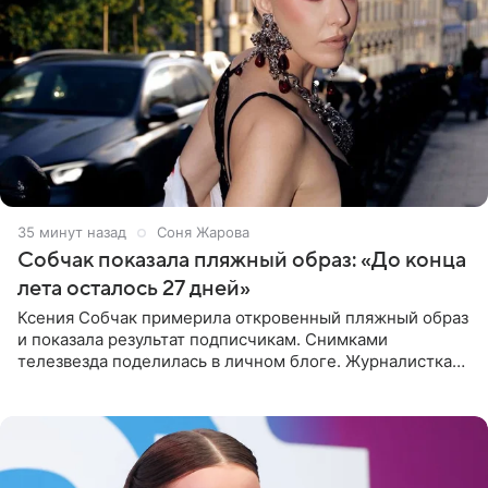
35 минут назад
Соня Жарова
Собчак показала пляжный образ: «До конца
лета осталось 27 дней»
Ксения Собчак примерила откровенный пляжный образ
и показала результат подписчикам. Снимками
телезвезда поделилась в личном блоге. Журналистка
сейчас отдыхает за рубежом. На свежем кадре Собчак
запечатлена в