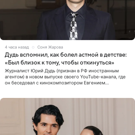
4 часа назад
Соня Жарова
Дудь вспомнил, как болел астмой в детстве:
«Был близок к тому, чтобы откинуться»
Журналист Юрий Дудь (признан в РФ иностранным
агентом) в новом выпуске своего YouTube-канала, где
он беседовал с кинокомпозитором Евгением
Гальпериным, поделился личной историей о борьбе с
бронхиальной астмой в