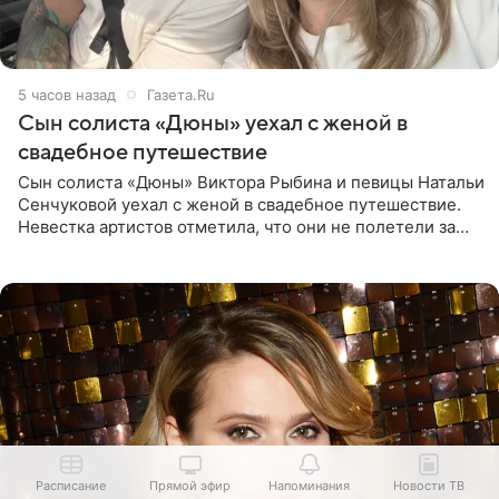
5 часов назад
Газета.Ru
Сын солиста «Дюны» уехал с женой в
свадебное путешествие
Сын солиста «Дюны» Виктора Рыбина и певицы Натальи
Сенчуковой уехал с женой в свадебное путешествие.
Невестка артистов отметила, что они не полетели за
границу, а выбрали для отдыха эко-комплекс в
Калужской
Расписание
Прямой эфир
Напоминания
Новости ТВ