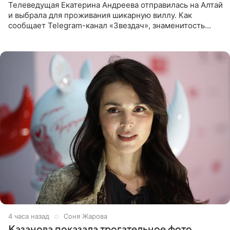
Телеведущая Екатерина Андреева отправилась на Алтай
и выбрала для проживания шикарную виллу. Как
сообщает Telegram-канал «Звездач», знаменитость
сняла двухэтажный дом, где ночь обходится минимум в
87 тысяч
4 часа назад
Соня Жарова
Казанова показала трогательное фото