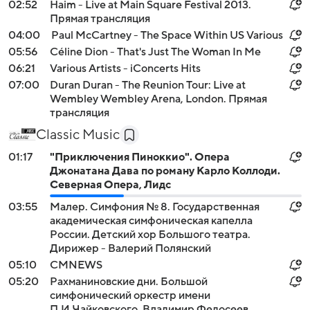
02:52
Haim - Live at Main Square Festival 2013.
Прямая трансляция
04:00
Paul McCartney - The Space Within US Various
05:56
Céline Dion - That's Just The Woman In Me
06:21
Various Artists - iConcerts Hits
07:00
Duran Duran - The Reunion Tour: Live at
Wembley Wembley Arena, London. Прямая
трансляция
Classic Music
01:17
"Приключения Пиноккио". Опера
Джонатана Дава по роману Карло Коллоди.
Северная Опера, Лидс
03:55
Малер. Симфония № 8. Государственная
академическая симфоническая капелла
России. Детский хор Большого театра.
Дирижер - Валерий Полянский
05:10
СМNEWS
05:20
Рахманиновские дни. Большой
симфонический оркестр имени
П.И.Чайковского, Владимир Федосеев,