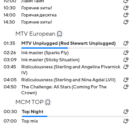
10:00
Лайм Тайм
10:30
Горячие хиты!
14:00
Горячая десятка
14:30
Горячие хиты!
MTV European
01:35
MTV Unplugged (Rod Stewart: Unplugged)
02:26
Ink master (Sparks Fly)
03:09
Ink master (Sticky Situation)
03:45
Ridiculousness (Sterling and Angelina Pivarnick
IV)
04:05
Ridiculousness (Sterling and Nina Agdal LVII)
04:50
The Challenge: All Stars (Coming For The
Crown)
MCM TOP
00:30
Top Night
07:00
Top mix