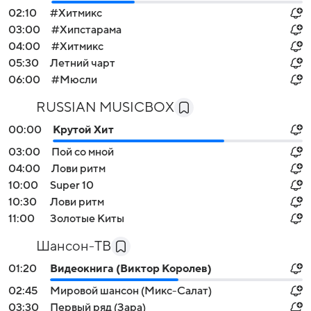
02:10
#Хитмикс
03:00
#Хипстарама
04:00
#Хитмикс
05:30
Летний чарт
06:00
#Мюсли
RUSSIAN MUSICBOX
00:00
Крутой Хит
03:00
Пой со мной
04:00
Лови ритм
10:00
Super 10
10:30
Лови ритм
11:00
Золотые Киты
Шансон-TB
01:20
Видеокнига (Виктор Королев)
02:45
Мировой шансон (Микс-Салат)
03:30
Первый ряд (Зара)