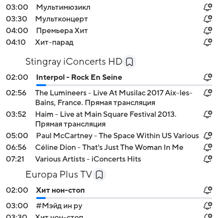
03:00
Мультимюзикл
03:30
Мультконцерт
04:00
Премьера Хит
04:10
Хит-парад
Stingray iConcerts HD
02:00
Interpol - Rock En Seine
02:56
The Lumineers - Live At Musilac 2017 Aix-les-
Bains, France. Прямая трансляция
03:52
Haim - Live at Main Square Festival 2013.
Прямая трансляция
05:00
Paul McCartney - The Space Within US Various
06:56
Céline Dion - That's Just The Woman In Me
07:21
Various Artists - iConcerts Hits
Europa Plus TV
02:00
Хит нон-стоп
03:00
#Мэйд ин ру
03:30
Хит нон-стоп