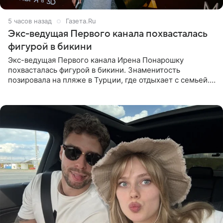
5 часов назад
Газета.Ru
Экс-ведущая Первого канала похвасталась
фигурой в бикини
Экс-ведущая Первого канала Ирена Понарошку
похвасталась фигурой в бикини. Знаменитость
позировала на пляже в Турции, где отдыхает с семьей.
Она поделилась кадрами с отдыха в Instagram (владелец
компания Meta