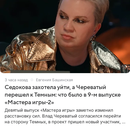
3 часа назад
Евгения Башинская
Седокова захотела уйти, а Череватый
перешел к Темным: что было в 9-м выпуске
«Мастера игры-2»
Девятый выпуск «Мастера игры» заметно изменил
расстановку сил. Влад Череватый согласился перейти
на сторону Темных, в проект пришел новый участник, а
Курбан Омаров и Анна Седокова оказались под таким