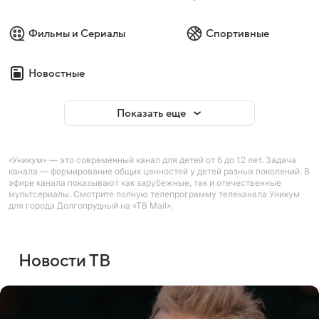
Фильмы и Сериалы
Спортивные
Новостные
Показать еще
«Уникум» — это современный канал для детей от 6 до 12 лет. Задача
канала — формирование общих ценностей у детей разных поколений. В
эфире канала показывают как зарубежные, так и отечественные
мультсериалы. Смотрите полную телепрограмму телеканала Уникум
для города Долгопрудный на «ТВ Mail».
Новости ТВ