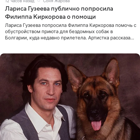
12 часов назад
Соня Жарова
Лариса Гузеева публично попросила
Филиппа Киркорова о помощи
Лариса Гузеева попросила Филиппа Киркорова помочь с
обустройством приюта для бездомных собак в
Болгарии, куда недавно прилетела. Артистка рассказала
о местных волонтерах, которые временно забирают
животных к