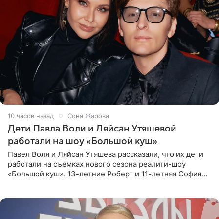
10 часов назад
Соня Жарова
Дети Павла Воли и Ляйсан Утяшевой
работали на шоу «Большой куш»
Павел Воля и Ляйсан Утяшева рассказали, что их дети
работали на съемках нового сезона реалити-шоу
«Большой куш». 13-летние Роберт и 11-летняя София
отправились вместе с родителями в Таиланд и успели
поработать