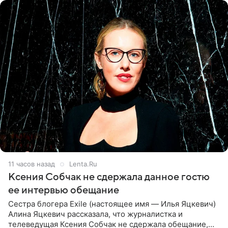
11 часов назад
Lenta.Ru
Ксения Собчак не сдержала данное гостю
ее интервью обещание
Сестра блогера Exile (настоящее имя — Илья Яцкевич)
Алина Яцкевич рассказала, что журналистка и
телеведущая Ксения Собчак не сдержала обещание,