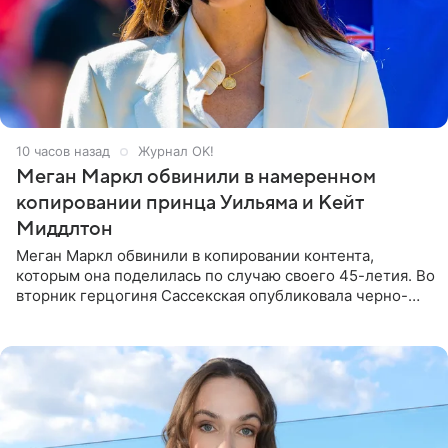
10 часов назад
Журнал OK!
Меган Маркл обвинили в намеренном
копировании принца Уильяма и Кейт
Миддлтон
Меган Маркл обвинили в копировании контента,
которым она поделилась по случаю своего 45-летия. Во
вторник герцогиня Сассекская опубликовала черно-
белую фотографию, на которой она прыгает в бассейн с
воздушными