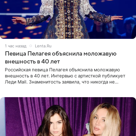
1 час назад
Lenta.Ru
Певица Пелагея объяснила моложавую
внешность в 40 лет
Российская певица Пелагея объяснила моложавую
внешность в 40 лет. Интервью с артисткой публикует
Леди Mail. Знаменитость заявила, что никогда не
прибегала к филлерам. При этом она регулярно
посещает