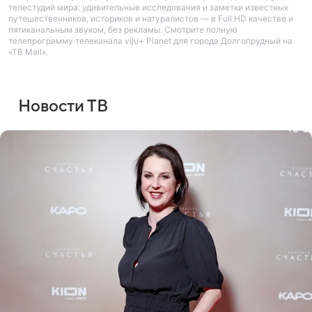
телестудий мира: удивительные исследования и заметки известных
путешественников, историков и натуралистов — в Full HD качестве и
пятиканальным звуком, без рекламы. Смотрите полную
телепрограмму телеканала viju+ Planet для города Долгопрудный на
«ТВ Mail».
Новости ТВ