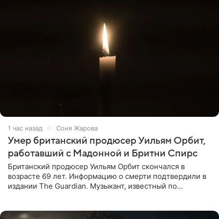
1 час назад
Соня Жарова
Умер британский продюсер Уильям Орбит,
работавший с Мадонной и Бритни Спирс
Британский продюсер Уильям Орбит скончался в
возрасте 69 лет. Информацию о смерти подтвердили в
издании The Guardian. Музыкант, известный по
сотрудничеству с Мадонной, Бритни Спирс и
коллективами Blur и U2,