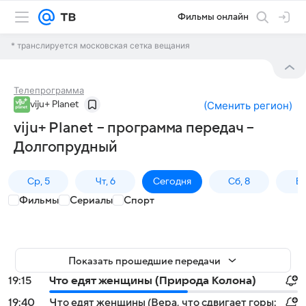
Фильмы онлайн
* транслируется московская сетка вещания
Телепрограмма
viju+ Planet
(
Сменить регион
)
viju+ Planet – программа передач –
Долгопрудный
Ср, 5
Чт, 6
Сегодня
Сб, 8
Вс
Фильмы
Сериалы
Спорт
Показать прошедшие передачи
19:15
Что едят женщины (Природа Колона)
19:40
Что едят женщины (Вера, что сдвигает горы: