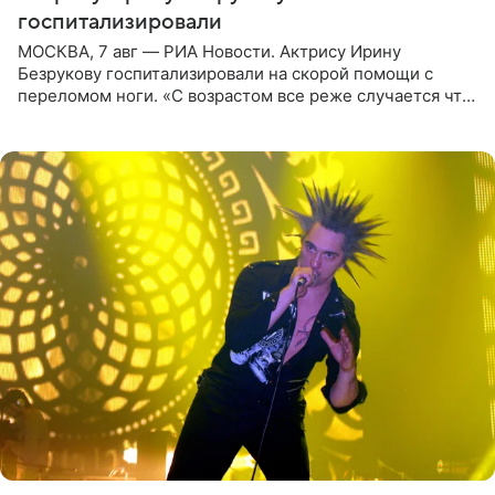
госпитализировали
МОСКВА, 7 авг — РИА Новости. Актрису Ирину
Безрукову госпитализировали на скорой помощи с
переломом ноги. «С возрастом все реже случается что-
то впервые. Но у меня случилась необычная
“премьера”. Впервые в