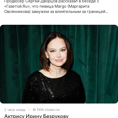
Продюсер Сергей Дворцов рассказал в беседе с
«Газетой.Ru», что певица Margo (Маргарита
Овсянникова) замужем за влиятельным за границей
бизнесменом. По словам Дворцова, о браке протеже
Филиппа Киркорова в
2 часа назад
© РИА Новости
Актрису Ирину Безрукову