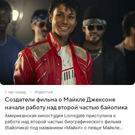
1 час назад
Известия
Создатели фильма о Майкле Джексоне
начали работу над второй частью байопика
Американская киностудия Lionsgate приступила к
работе над второй частью биографического фильма
(байопика) под названием «Майкл» о певце Майкле
Джексоне. Об этом 6 августа сообщил онлайн-ресурс