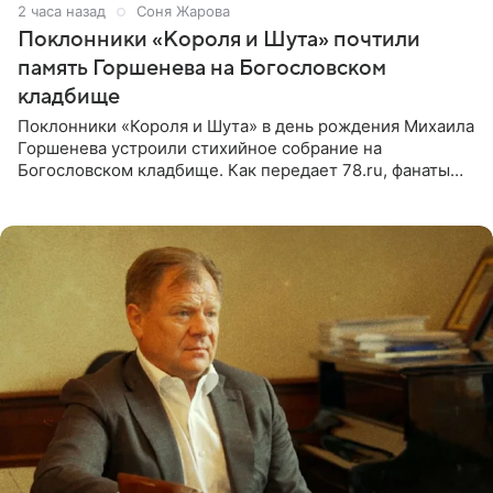
2 часа назад
Соня Жарова
Поклонники «Короля и Шута» почтили
память Горшенева на Богословском
кладбище
Поклонники «Короля и Шута» в день рождения Михаила
Горшенева устроили стихийное собрание на
Богословском кладбище. Как передает 78.ru, фанаты
пришли почтить память лидера коллектива, которому
сегодня могло бы