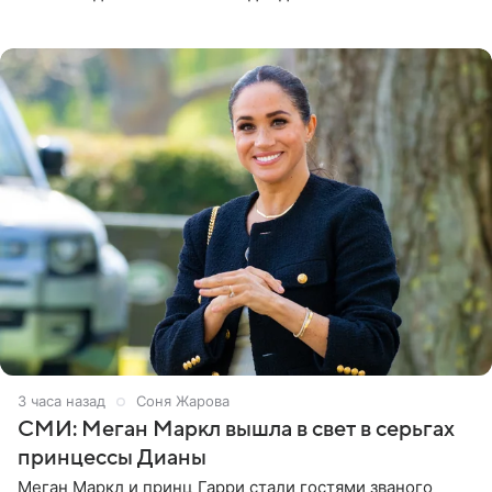
причин переезда на Бали стало желание оградить
старшего сына от
3 часа назад
Соня Жарова
СМИ: Меган Маркл вышла в свет в серьгах
принцессы Дианы
Меган Маркл и принц Гарри стали гостями званого