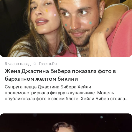
6 часов назад
Газета.Ru
Жена Джастина Бибера показала фото в
бархатном желтом бикини
Супруга певца Джастина Бибера Хейли
продемонстрирвала фигуру в купальнике. Модель
опубликовала фото в своем блоге. Хейли Бибер стояла
перед зеркалом в желтом крошечном бархатном
бикини, которое дополнила