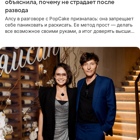
объяснила, почему не страдает после
развода
Алсу в разговоре с PopCake призналась: она запрещает
себе паниковать и раскисать. Ее метод прост — делать
все возможное своими руками, а итог доверять высшим
силам. Певица утверждает, что истерики и потеря