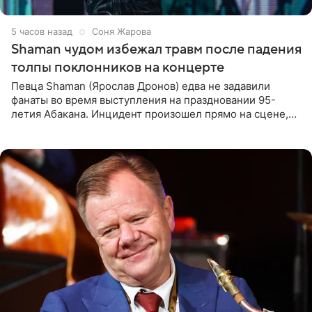
5 часов назад
Соня Жарова
Shaman чудом избежал травм после падения
толпы поклонников на концерте
Певца Shaman (Ярослав Дронов) едва не задавили
фанаты во время выступления на праздновании 95-
летия Абакана. Инцидент произошел прямо на сцене,
подробности сообщает «Абзац». Толпа поклонников
навалилась на