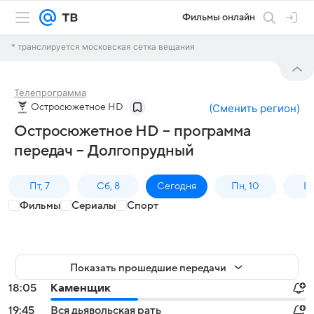
Фильмы онлайн
* транслируется московская сетка вещания
Телепрограмма
Остросюжетное HD
(
Сменить регион
)
Остросюжетное HD – программа
передач – Долгопрудный
Пт, 7
Сб, 8
Сегодня
Пн, 10
Вт,
Фильмы
Сериалы
Спорт
Показать прошедшие передачи
18:05
Каменщик
19:45
Вся дьявольская рать