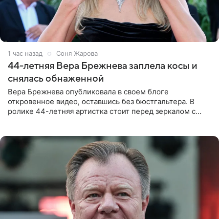
1 час назад
Соня Жарова
44-летняя Вера Брежнева заплела косы и
снялась обнаженной
Вера Брежнева опубликовала в своем блоге
откровенное видео, оставшись без бюстгальтера. В
ролике 44-летняя артистка стоит перед зеркалом с
обнаженной грудью. Волосы певица собрала в косы и
надела головной убор.