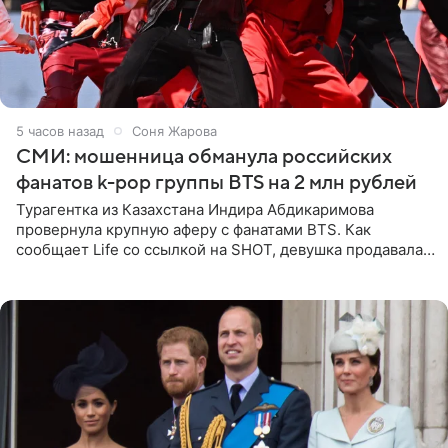
5 часов назад
Соня Жарова
СМИ: мошенница обманула российских
фанатов k-pop группы BTS на 2 млн рублей
Турагентка из Казахстана Индира Абдикаримова
провернула крупную аферу с фанатами BTS. Как
сообщает Life со ссылкой на SHOT, девушка продавала
поддельные туры на концерт группы в Пусане. По
данным издания,