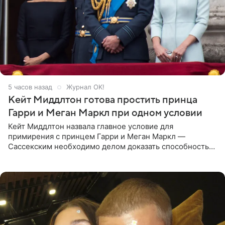
5 часов назад
Журнал OK!
Кейт Миддлтон готова простить принца
Гарри и Меган Маркл при одном условии
Кейт Миддлтон назвала главное условие для
примирения с принцем Гарри и Меган Маркл —
Сассекским необходимо делом доказать способность
хранить семейные тайны и полностью восстановить
подорванное доверие.