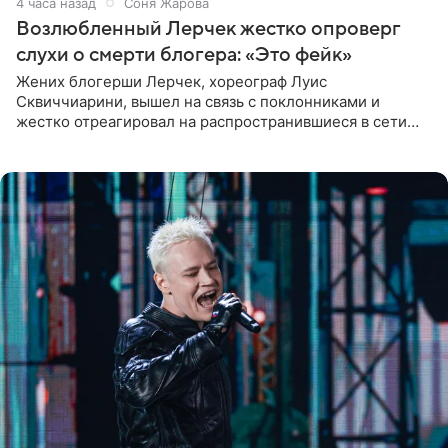
4 часа назад
Соня Жарова
Возлюбленный Лерчек жестко опроверг
слухи о смерти блогера: «Это фейк»
Жених блогерши Лерчек, хореограф Луис
Сквиччиарини, вышел на связь с поклонниками и
жестко отреагировал на распространившиеся в сети
слухи о смерти Валерии Чекалиной. «Это фейк! Я в
шоке, что такие люди