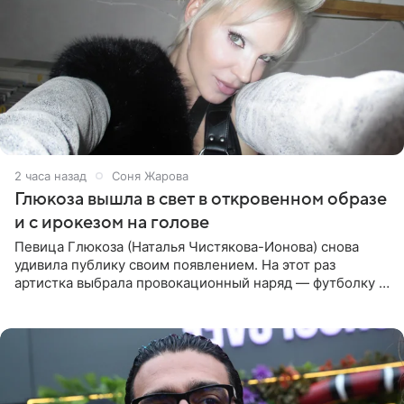
2 часа назад
Соня Жарова
Глюкоза вышла в свет в откровенном образе
и с ирокезом на голове
Певица Глюкоза (Наталья Чистякова-Ионова) снова
удивила публику своим появлением. На этот раз
артистка выбрала провокационный наряд — футболку с
принтом, имитирующим полуобнаженную грудь. Свой
образ Глюкоза