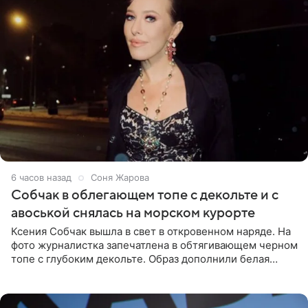
6 часов назад
Соня Жарова
Собчак в облегающем топе с декольте и с
авоськой снялась на морском курорте
Ксения Собчак вышла в свет в откровенном наряде. На
фото журналистка запечатлена в обтягивающем черном
топе с глубоким декольте. Образ дополнили белая
юбка-миди, вьетнамки на платформе и соломенная
шляпа.