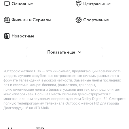
Основные
Центральные
Фильмы и Сериалы
Спортивные
Новостные
Показать еще
«Остросюжетное HD» — это киноканал, предлагающий возможность
увидеть лучшие зарубежные остросюжетные фильмы разных лет в
формате телевидения высокой четкости. Заметные ленты последних
лет и классика жанра: боевики, фантастика, триллеры,
приключенческие ленты и фильмы ужасов для тех, кто предпочитает
кино «погорячее». Большая часть фильмов демонстрируется с
многоканальным звуковым сопровождением Dolby Digital 5.1. Смотрите
полную телепрограмму телеканала Остросюжетное HD для города
Долгопрудный на «ТВ Mail».