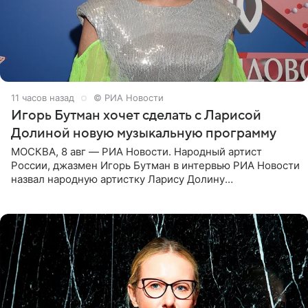
11 часов назад
© РИА Новости
Игорь Бутман хочет сделать с Ларисой
Долиной новую музыкальную программу
МОСКВА, 8 авг — РИА Новости. Народный артист
России, джазмен Игорь Бутман в интервью РИА Новости
назвал народную артистку Ларису Долину
великолепной певицей и рассказал о желании сделать с
ней новую совместную