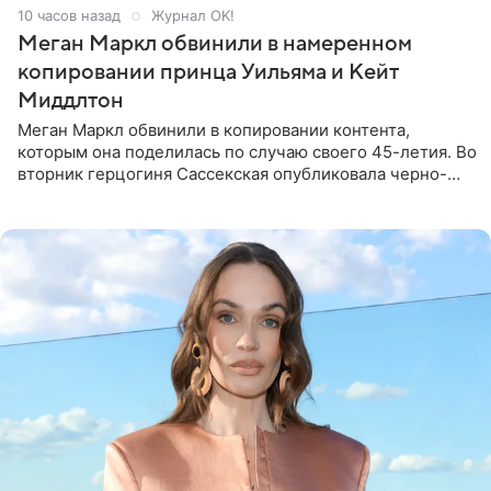
10 часов назад
Журнал OK!
Меган Маркл обвинили в намеренном
копировании принца Уильяма и Кейт
Миддлтон
Меган Маркл обвинили в копировании контента,
которым она поделилась по случаю своего 45-летия. Во
вторник герцогиня Сассекская опубликовала черно-
белую фотографию, на которой она прыгает в бассейн с
воздушными