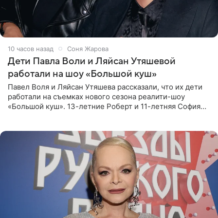
10 часов назад
Соня Жарова
Дети Павла Воли и Ляйсан Утяшевой
работали на шоу «Большой куш»
Павел Воля и Ляйсан Утяшева рассказали, что их дети
работали на съемках нового сезона реалити-шоу
«Большой куш». 13-летние Роберт и 11-летняя София
отправились вместе с родителями в Таиланд и успели
поработать