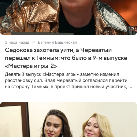
3 часа назад
Евгения Башинская
Седокова захотела уйти, а Череватый
перешел к Темным: что было в 9-м выпуске
«Мастера игры-2»
Девятый выпуск «Мастера игры» заметно изменил
расстановку сил. Влад Череватый согласился перейти
на сторону Темных, в проект пришел новый участник, а
Курбан Омаров и Анна Седокова оказались под таким
давлением.