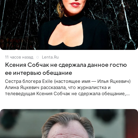
11 часов назад
Lenta.Ru
Ксения Собчак не сдержала данное гостю
ее интервью обещание
Сестра блогера Exile (настоящее имя — Илья Яцкевич)
Алина Яцкевич рассказала, что журналистка и
телеведущая Ксения Собчак не сдержала обещание,
которое дала ему во время интервью с ним. Об этом она
заявила в