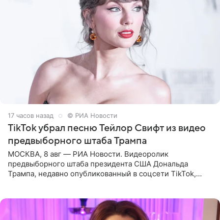
17 часов назад
© РИА Новости
TikTok убрал песню Тейлор Свифт из видео
предвыборного штаба Трампа
МОСКВА, 8 авг — РИА Новости. Видеоролик
предвыборного штаба президента США Дональда
Трампа, недавно опубликованный в соцсети TikTok,
остался без звуковой дорожки в виде песни August
(«Август») американской