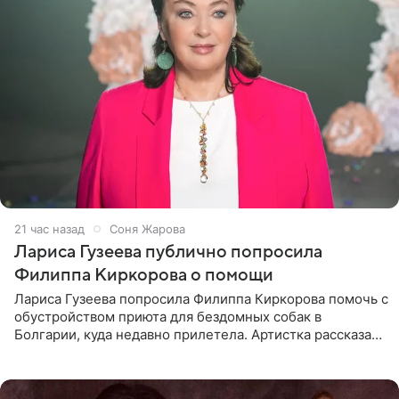
21 час назад
Соня Жарова
Лариса Гузеева публично попросила
Филиппа Киркорова о помощи
Лариса Гузеева попросила Филиппа Киркорова помочь с
обустройством приюта для бездомных собак в
Болгарии, куда недавно прилетела. Артистка рассказала
о местных волонтерах, которые временно забирают
животных к