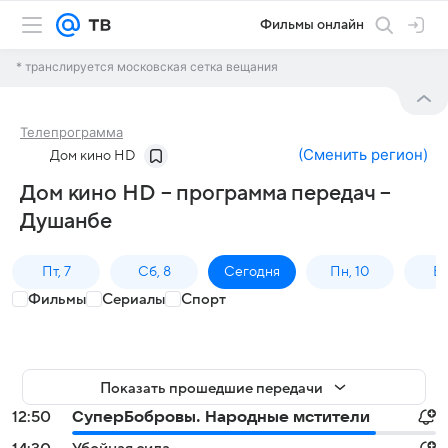
Фильмы онлайн
* транслируется московская сетка вещания
Телепрограмма
(
Сменить регион
)
Дом кино HD
Дом кино HD – программа передач –
Душанбе
Пт, 7
Сб, 8
Сегодня
Пн, 10
Вт,
Фильмы
Сериалы
Спорт
Показать прошедшие передачи
12:50
СуперБобровы. Народные мстители