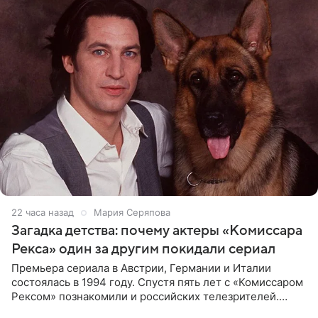
22 часа назад
Мария Серяпова
Загадка детства: почему актеры «Комиссара
Рекса» один за другим покидали сериал
Премьера сериала в Австрии, Германии и Италии
состоялась в 1994 году. Спустя пять лет с «Комиссаром
Рексом» познакомили и российских телезрителей.
Необычайно умная собака мгновенно влюбляла в себя