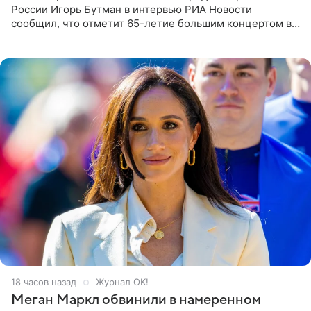
России Игорь Бутман в интервью РИА Новости
сообщил, что отметит 65-летие большим концертом в
Кремлевском дворце, а вместе с ним на сцену выйдут
его друзья —
18 часов назад
Журнал OK!
Меган Маркл обвинили в намеренном