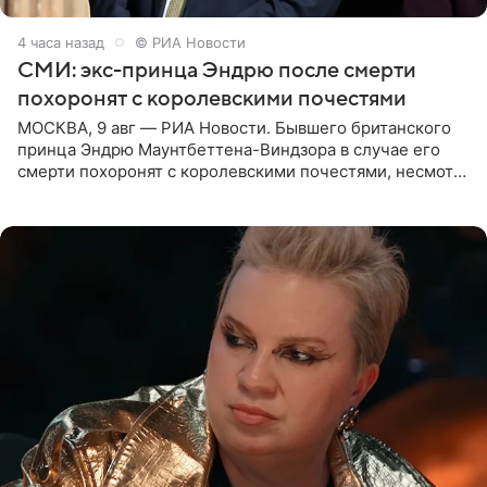
4 часа назад
© РИА Новости
СМИ: экс-принца Эндрю после смерти
похоронят с королевскими почестями
МОСКВА, 9 авг — РИА Новости. Бывшего британского
принца Эндрю Маунтбеттена-Виндзора в случае его
смерти похоронят с королевскими почестями, несмотря
на лишение всех титулов, сообщает Daily Mail со
ссылкой на