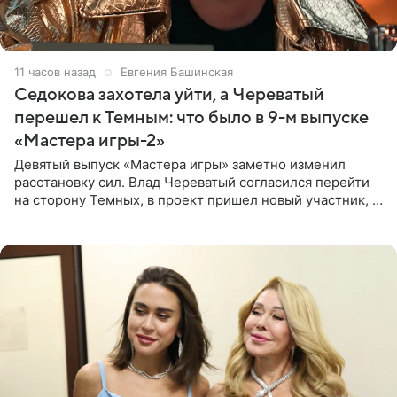
11 часов назад
Евгения Башинская
Седокова захотела уйти, а Череватый
перешел к Темным: что было в 9-м выпуске
«Мастера игры-2»
Девятый выпуск «Мастера игры» заметно изменил
расстановку сил. Влад Череватый согласился перейти
на сторону Темных, в проект пришел новый участник, а
Курбан Омаров и Анна Седокова оказались под таким
давлением.