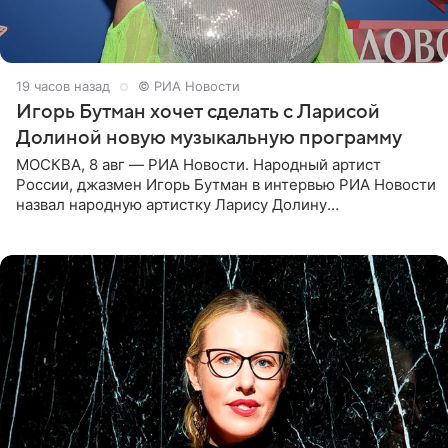
19 часов назад
© РИА Новости
Игорь Бутман хочет сделать с Ларисой
Долиной новую музыкальную программу
МОСКВА, 8 авг — РИА Новости. Народный артист
России, джазмен Игорь Бутман в интервью РИА Новости
назвал народную артистку Ларису Долину
великолепной певицей и рассказал о желании сделать с
ней новую совместную