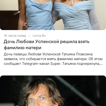
16 часов назад
Lenta.Ru
Дочь Любови Успенской решила взять
фамилию матери
Дочь певицы Любови Успенской Татьяна Плаксина
заявила, что собирается взять фамилию матери. Об этом
сообщает Telegram-канал Super. Татьяна подчеркнула,
что приняла решение о смене фамилии, поскольку
именно от