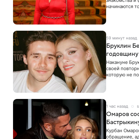
знакомства и 
начинаются то
многого,
59 минут назад
Бруклин Бе
годовщину
Накануне Бру
своей повтор
которую не по
считает это
1 час назад
s
Омаров соо
Бастрыкину
Курбан Омаро
обращение, а