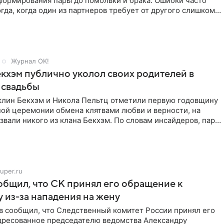
формирования пары до помолвки и брака. Ошибки часто
гда, когда один из партнеров требует от другого слишком
Журнал OK!
кхэм публично уколол своих родителей в
 свадьбы
клин Бекхэм и Никола Пельтц отметили первую годовщину
ной церемонии обмена клятвами любви и верности, на
звали никого из клана Бекхэм. По словам инсайдеров, пара
uper.ru
бщил, что СК принял его обращение к
 из-за нападения на жену
в сообщил, что Следственный комитет России принял его
дресованное председателю ведомства Александру