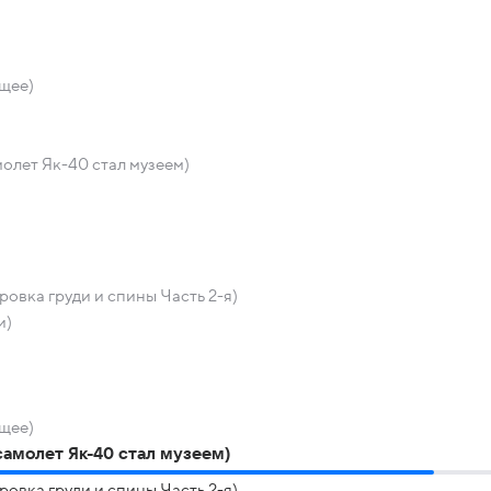
щее)
олет Як-40 стал музеем)
овка груди и спины Часть 2-я)
и)
щее)
самолет Як-40 стал музеем)
овка груди и спины Часть 2-я)