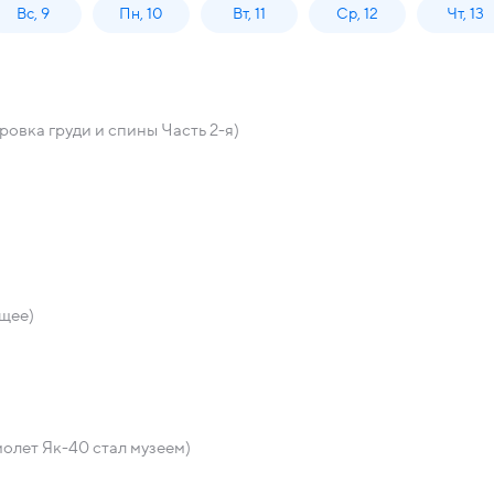
Вс, 9
Пн, 10
Вт, 11
Ср, 12
Чт, 13
овка груди и спины Часть 2-я)
щее)
олет Як-40 стал музеем)