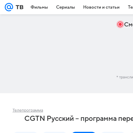
Фильмы
Сериалы
Новости и статьи
Те
См
* трансл
Телепрограмма
CGTN Русский – программа пер