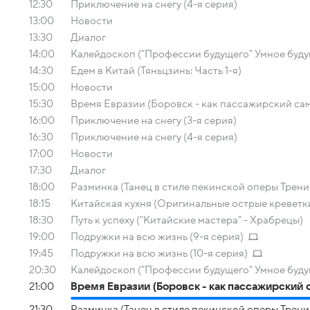
12:30
Приключение на снегу (4-я серия)
13:00
Новости
13:30
Диалог
14:00
Калейдоскоп ("Профессии будущего" Умное буду
14:30
Едем в Китай (Тяньцзинь: Часть 1-я)
15:00
Новости
15:30
Время Евразии (Боровск - как пассажирский сам
16:00
Приключение на снегу (3-я серия)
16:30
Приключение на снегу (4-я серия)
17:00
Новости
17:30
Диалог
18:00
Разминка (Танец в стиле пекинской оперы Тренир
18:15
Китайская кухня (Оригинальные острые креветк
18:30
Путь к успеху ("Китайские мастера" - Храбрецы)
19:00
Подружки на всю жизнь (9-я серия)
19:45
Подружки на всю жизнь (10-я серия)
20:30
Калейдоскоп ("Профессии будущего" Умное буду
21:00
Время Евразии (Боровск - как пассажирский 
21:30
Разминка (Танец в стиле пекинской оперы Тренир