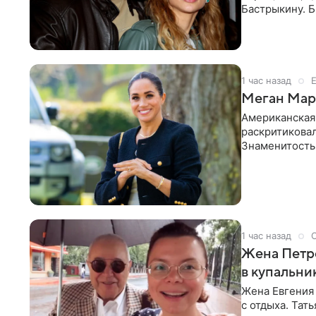
Бастрыкину. 
в личном блог
1 час назад
Меган Марк
Американская
раскритикова
Знаменитость
Сассекской, п
1 час назад
Жена Петр
в купальни
Жена Евгения
с отдыха. Тат