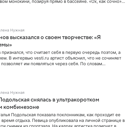
ом монокини, позируя прямо в бассейне. «Ох, как сочно»,
Елена Нужная
нов высказался о своем творчестве: «Я
емы»
 признался, что считает себя в первую очередь поэтом, а
ем. В интервью vesti.ru артист объяснил, что не сочиняет
 позволяет им появляться через себя. По словам
Елена Нужная
Подольская снялась в ультракоротком
м комбинезоне
алья Подольская показала поклонникам, как проходит ее
 время отдыха. Певица опубликовала на личной странице в
ти снимки из спортзала. На кадрах артистка позирует в