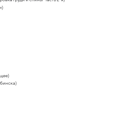
и)
щее)
ыбинска)