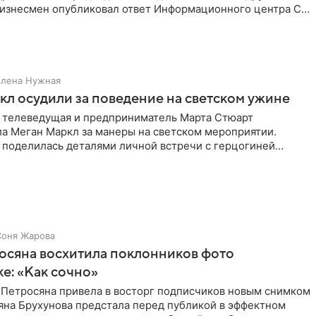
Бизнесмен опубликовал ответ Информационного центра СК
е. В
Елена Нужная
л осудили за поведение на светском ужине
 телеведущая и предприниматель Марта Стюарт
ла Меган Маркл за манеры на светском мероприятии.
 поделилась деталями личной встречи с герцогиней
ишет PageSix. По
Соня Жарова
осяна восхитила поклонников фото
ке: «Как сочно»
 Петросяна привела в восторг подписчиков новым снимком
ьяна Брухунова предстала перед публикой в эффектном