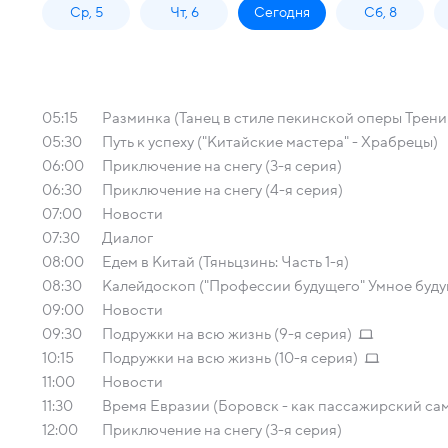
Ср, 5
Чт, 6
Сегодня
Сб, 8
05:15
Разминка (Танец в стиле пекинской оперы Тренир
05:30
Путь к успеху ("Китайские мастера" - Храбрецы)
06:00
Приключение на снегу (3-я серия)
06:30
Приключение на снегу (4-я серия)
07:00
Новости
07:30
Диалог
08:00
Едем в Китай (Тяньцзинь: Часть 1-я)
08:30
Калейдоскоп ("Профессии будущего" Умное буду
09:00
Новости
09:30
Подружки на всю жизнь (9-я серия)
10:15
Подружки на всю жизнь (10-я серия)
11:00
Новости
11:30
Время Евразии (Боровск - как пассажирский сам
12:00
Приключение на снегу (3-я серия)