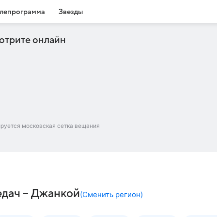
лепрограмма
Звезды
отрите онлайн
ируется московская сетка вещания
едач – Джанкой
(
Сменить регион
)