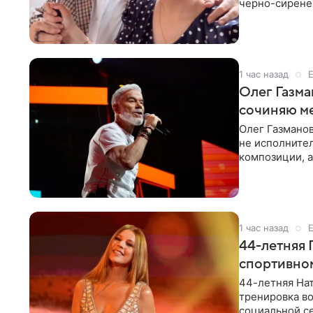
черно-сиренев
«Татьяна,
1 час назад
Олег Газма
сочиняю м
Олег Газманов
не исполнител
композиции, а
музыканта,
1 час назад
44-летняя 
спортивно
44-летняя Нат
тренировка во
социальной се