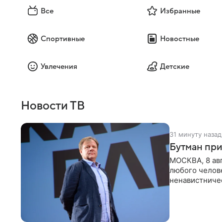
Все
Избранные
Спортивные
Новостные
Увлечения
Детские
Новости ТВ
31 минуту назад
Бутман при
МОСКВА, 8 ав
любого челове
ненавистничес
принимать