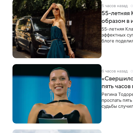
5 часов назад
55-летняя
образом в 
55-летняя Кла
эффектных су
блоге поделил
роли гостьи,
6 часов назад
«Свершилос
пять часов
Регина Тодоре
проспать пять
судьбы случил
ребенком. Ар