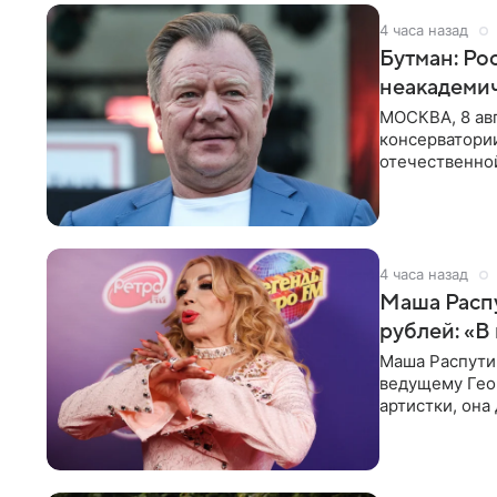
4 часа назад
Бутман: Ро
неакадеми
МОСКВА, 8 авг
консерватори
отечественной
исполнителей
4 часа назад
Маша Распу
рублей: «В
Маша Распути
ведущему Гео
артистки, она
себе жить,