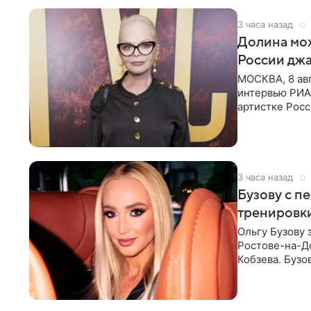
3 часа назад
Долина мож
России джа
МОСКВА, 8 ав
интервью РИА
артистке Росс
первом в Рос
3 часа назад
Бузову с п
тренировки
Ольгу Бузову 
Ростове-на-До
Кобзева. Бузо
утром,