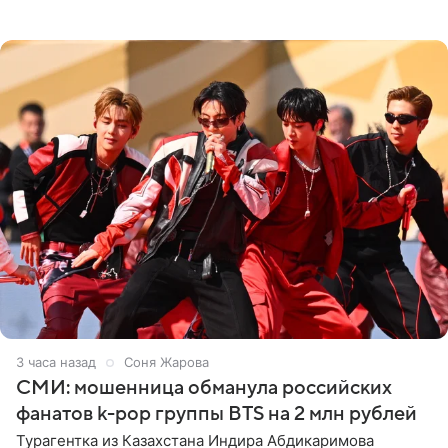
Россию, оценив отечественный джаз как один из самых
3 часа назад
Соня Жарова
СМИ: мошенница обманула российских
фанатов k-pop группы BTS на 2 млн рублей
Турагентка из Казахстана Индира Абдикаримова