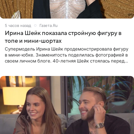
5 часов назад
Газета.Ru
Ирина Шейк показала стройную фигуру в
топе и мини-шортах
Супермодель Ирина Шейк продемонстрировала фигуру
в мини-юбке. Знаменитость поделилась фотографией в
своем личном блоге. 40-летняя Шейк стоялась перед
зеркалом в черном топе с кружевом, который
дополнила