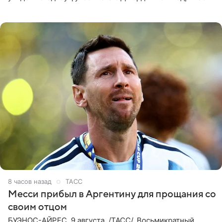
Однако знаменитая пара на церемонии не появилась —
вместо них
8 часов назад
ТАСС
Месси прибыл в Аргентину для прощания со
своим отцом
БУЭНОС-АЙРЕС, 9 августа. /ТАСС/. Восьмикратный