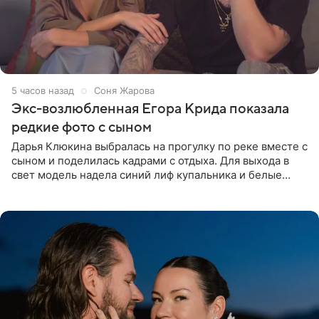
5 часов назад
Соня Жарова
Экс-возлюбленная Егора Крида показала
редкие фото с сыном
Дарья Клюкина выбралась на прогулку по реке вместе с
сыном и поделилась кадрами с отдыха. Для выхода в
свет модель надела синий лиф купальника и белые
шорты, дополнив образ солнцезащитными очками.
Волосы