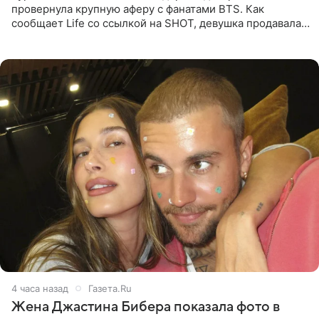
провернула крупную аферу с фанатами BTS. Как
сообщает Life со ссылкой на SHOT, девушка продавала
поддельные туры на концерт группы в Пусане. По
данным издания,
4 часа назад
Газета.Ru
Жена Джастина Бибера показала фото в