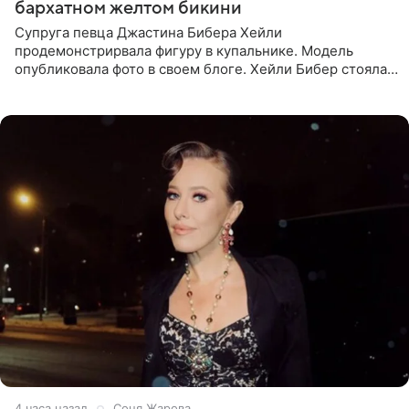
бархатном желтом бикини
Супруга певца Джастина Бибера Хейли
продемонстрирвала фигуру в купальнике. Модель
опубликовала фото в своем блоге. Хейли Бибер стояла
перед зеркалом в желтом крошечном бархатном
бикини, которое дополнила
4 часа назад
Соня Жарова