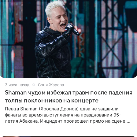
3 часа назад
Соня Жарова
Shaman чудом избежал травм после падения
толпы поклонников на концерте
Певца Shaman (Ярослав Дронов) едва не задавили
фанаты во время выступления на праздновании 95-
летия Абакана. Инцидент произошел прямо на сцене,
подробности сообщает «Абзац». Толпа поклонников
навалилась на