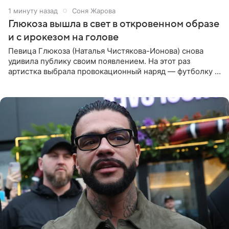
1 минуту назад
Соня Жарова
Глюкоза вышла в свет в откровенном образе
и с ирокезом на голове
Певица Глюкоза (Наталья Чистякова-Ионова) снова
удивила публику своим появлением. На этот раз
артистка выбрала провокационный наряд — футболку с
принтом, имитирующим полуобнаженную грудь. Свой
образ Глюкоза