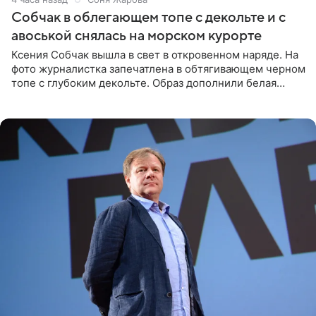
Собчак в облегающем топе с декольте и с
авоськой снялась на морском курорте
Ксения Собчак вышла в свет в откровенном наряде. На
фото журналистка запечатлена в обтягивающем черном
топе с глубоким декольте. Образ дополнили белая
юбка-миди, вьетнамки на платформе и соломенная
шляпа.