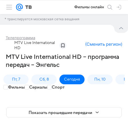
Фильмы онлайн
* транслируется московская сетка вещания
Телепрограмма
MTV Live International
(
Сменить регион
)
HD
MTV Live International HD – программа
передач – Энгельс
Пт, 7
Сб, 8
Сегодня
Пн, 10
Вт,
Фильмы
Сериалы
Спорт
Показать прошедшие передачи