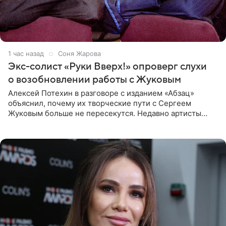
1 час назад
Соня Жарова
Экс-солист «Руки Вверх!» опроверг слухи
о возобновлении работы с Жуковым
Алексей Потехин в разговоре с изданием «Абзац»
объяснил, почему их творческие пути с Сергеем
Жуковым больше не пересекутся. Недавно артисты
воссоединились на большом концерте «30 нам уже!»,
который прошел в