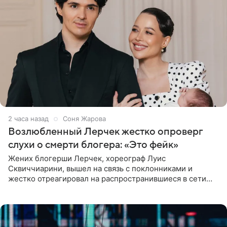
2 часа назад
Соня Жарова
Возлюбленный Лерчек жестко опроверг
слухи о смерти блогера: «Это фейк»
Жених блогерши Лерчек, хореограф Луис
Сквиччиарини, вышел на связь с поклонниками и
жестко отреагировал на распространившиеся в сети
слухи о смерти Валерии Чекалиной. «Это фейк! Я в
шоке, что такие люди