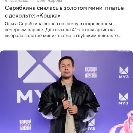
4 часа назад
Соня Жарова
Серябкина снялась в золотом мини-платье
с декольте: «Кошка»
Ольга Серябкина вышла на сцену в откровенном
вечернем наряде. Для выхода 41-летняя артистка
выбрала золотое мини-платье с глубоким декольте.
Дополнением к образу стали бежевые мюли. Стилисты
выпрямили волосы