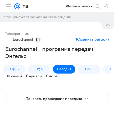
Фильмы онлайн
* транслируется московская сетка вещания
Телепрограмма
(
Сменить регион
)
Eurochannel
Eurochannel – программа передач –
Энгельс
Ср, 5
Чт, 6
Сегодня
Сб, 8
Вс
Фильмы
Сериалы
Спорт
Показать прошедшие передачи