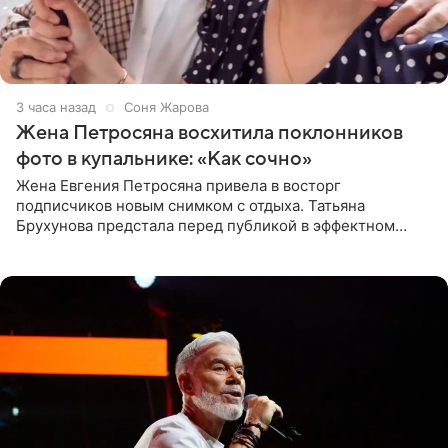
3 часа назад
Соня Жарова
Жена Петросяна восхитила поклонников
фото в купальнике: «Как сочно»
Жена Евгения Петросяна привела в восторг
подписчиков новым снимком с отдыха. Татьяна
Брухунова предстала перед публикой в эффектном
черно-сиреневом монокини, позируя прямо в бассейне.
«Ох, как сочно», «Татьяна,