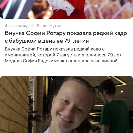
4 часа назад
Елена Нужная
Внучка Софии Ротару показала редкий кадр
с бабушкой в день ее 79-летия
Внучка Софии Ротару показала редкий кадр с
именинницей, которой 7 августа исполнилось 79 лет.
Модель София Евдокименко поделилась на личной
странице в социальной сети фотографией знаменитой
бабушки. На снимке