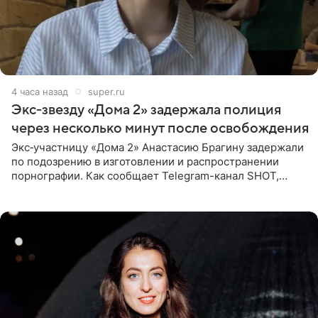
4 часа назад
super.ru
Экс‑звезду «Дома 2» задержала полиция
через несколько минут после освобождения
Экс‑участницу «Дома 2» Анастасию Брагину задержали
по подозрению в изготовлении и распространении
порнографии. Как сообщает Telegram-канал SHOT,
девушка может оказаться в СИЗО. Следствие
ходатайствует об