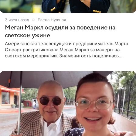
2 часа назад
Елена Нужная
Меган Маркл осудили за поведение на
светском ужине
Американская телеведущая и предприниматель Марта
Стюарт раскритиковала Меган Маркл за манеры на
светском мероприятии. Знаменитость поделилась
деталями личной встречи с герцогиней Сассекской,
пишет PageSix. По