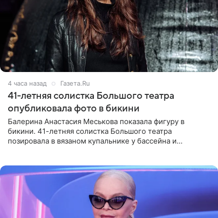
4 часа назад
Газета.Ru
41-летняя солистка Большого театра
опубликовала фото в бикини
Балерина Анастасия Меськова показала фигуру в
бикини. 41-летняя солистка Большого театра
позировала в вязаном купальнике у бассейна и
опубликовала фото в личном блоге. Артистка
поделилась кадрами с отдыха за