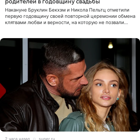
родителей в годовщину свадьбы
Накануне Бруклин Бекхэм и Никола Пельтц отметили
первую годовщину своей повторной церемонии обмена
клятвами любви и верности, на которую не позвали
никого из клана Бекхэм. По словам инсайдеров, пара
считает это
2 часа назад
super.ru