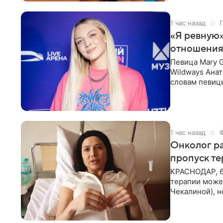
1 час назад
Г
«Я ревную»
отношения
Певица Mary 
Wildways Анат
словам певицы
человека. Та
1 час назад
Онколог ра
пропуск т
КРАСНОДАР, 6
терапии может
Чекалиной), 
здоровью не к