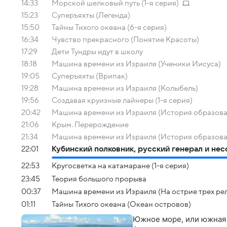
14:33
Морской шелковый путь (1-я серия)
15:23
Суперъяхты (Легенда)
15:50
Тайны Тихого океана (6-я серия)
16:34
Чувство прекрасного (Понятие Красоты)
17:29
Дети Тундры идут в школу
18:18
Машина времени из Израиля (Ученики Иисуса)
19:05
Суперъяхты (Врипак)
19:28
Машина времени из Израиля (Колыбель)
19:56
Создавая круизные лайнеры (1-я серия)
20:42
Машина времени из Израиля (История образова
21:06
Крым. Перерождение
21:34
Машина времени из Израиля (История образова
22:01
Кубинский полковник, русский генерал и не
22:53
Кругосветка на катамаране (1-я серия)
23:45
Теория большого прорыва
00:37
Машина времени из Израиля (На острие трех ре
01:11
Тайны Тихого океана (Океан островов)
Южное море, или южная ч