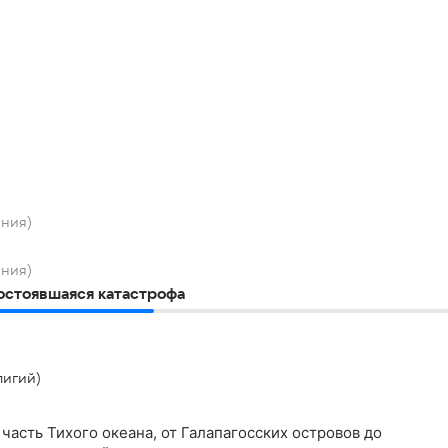
ния)
ния)
состоявшаяся катастрофа
лигий)
асть Тихого океана, от Галапагосских островов до