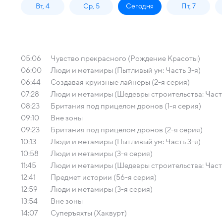
Вт, 4
Ср, 5
Сегодня
Пт, 7
05:06
Чувство прекрасного (Рождение Красоты)
06:00
Люди и метамиры (Пытливый ум: Часть 3-я)
06:44
Создавая круизные лайнеры (2-я серия)
07:28
Люди и метамиры (Шедевры строительства: Часть
08:23
Британия под прицелом дронов (1-я серия)
09:10
Вне зоны
09:23
Британия под прицелом дронов (2-я серия)
10:13
Люди и метамиры (Пытливый ум: Часть 3-я)
10:58
Люди и метамиры (3-я серия)
11:45
Люди и метамиры (Шедевры строительства: Часть
12:41
Предмет истории (56-я серия)
12:59
Люди и метамиры (3-я серия)
13:54
Вне зоны
14:07
Суперъяхты (Хаквурт)