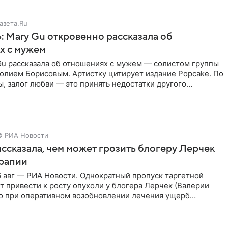
азета.Ru
: Mary Gu откровенно рассказала об
х с мужем
Gu рассказала об отношениях с мужем — солистом группы
олием Борисовым. Артистку цитирует издание Popcake. По
, залог любви — это принять недостатки другого
кже
© РИА Новости
ссказала, чем может грозить блогеру Лерчек
ерапии
 авг — РИА Новости. Однократный пропуск таргетной
 привести к росту опухоли у блогера Лерчек (Валерии
но при оперативном возобновлении лечения ущерб
ритичен,