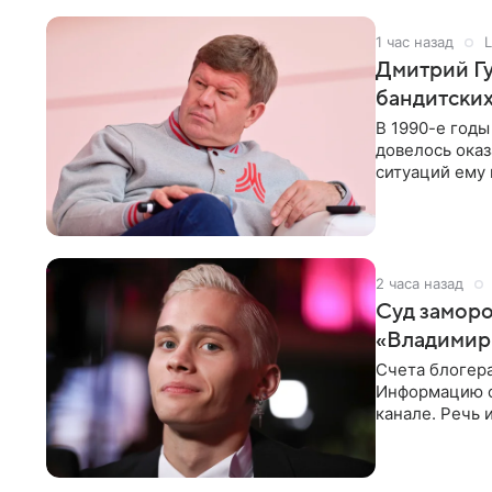
1 час назад
L
Дмитрий Гу
бандитских
В 1990-е год
довелось оказ
ситуаций ему 
однако он
2 часа назад
Суд заморо
«Владимир
Счета блогер
Информацию о
канале. Речь 
разбирательст