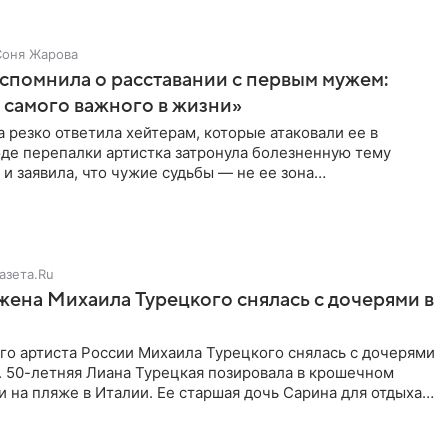
Соня Жарова
спомнила о расставании с первым мужем:
самого важного в жизни»
 резко ответила хейтерам, которые атаковали ее в
оде перепалки артистка затронула болезненную тему
 и заявила, что чужие судьбы — не ее зона
ти. От Валентина
азета.Ru
жена Михаила Турецкого снялась с дочерями в
го артиста России Михаила Турецкого снялась с дочерями
. 50-летняя Лиана Турецкая позировала в крошечном
 на пляже в Италии. Ее старшая дочь Сарина для отдыха
о