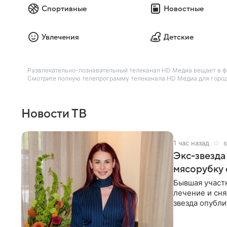
Спортивные
Новостные
Увлечения
Детские
Развлекательно-познавательный телеканал HD Медиа вещает в фо
Смотрите полную телепрограмму телеканала HD Медиа для города
Новости ТВ
1 час назад
s
Экс-звезда
мясорубку 
Бывшая участ
лечение и сня
звезда опубли
процесс снят