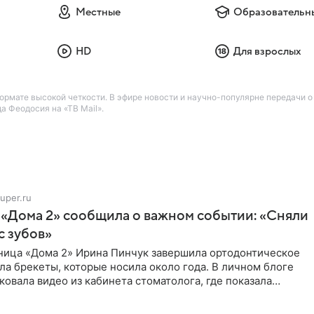
Местные
Образовательн
HD
Для взрослых
рмате высокой четкости. В эфире новости и научно-популярне передачи о
 Феодосия на «ТВ Mail».
uper.ru
 «Дома 2» сообщила о важном событии: «Сняли
с зубов»
ница «Дома 2» Ирина Пинчук завершила ортодонтическое
ла брекеты, которые носила около года. В личном блоге
ковала видео из кабинета стоматолога, где показала
ия