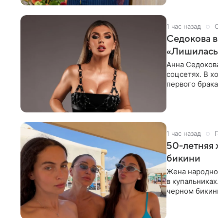
1 час назад
Седокова в
«Лишилась 
Анна Седокова
соцсетях. В х
первого брака
ответственнос
1 час назад
Г
50-летняя 
бикини
Жена народно
в купальниках
черном бикини
выбрала банд