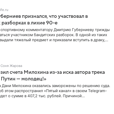
ife.ru
берниев признался, что участвовал в
 разборках в лихие 90-е
ы спортивному комментатору Дмитрию Губерниеву трижды
аться участником бандитских разборок. В одной из таких
выдали тяжелый предмет и приказали вступить в драку,
Соня Жарова
зил счета Милохина из-за иска автора трека
 Путин — молодец!»
а Дани Милохина оказались заморожены по решению суда.
б этом распространил «Пятый канал» в своем Telegram-
идет о сумме в 407,2 тыс. рублей. Причиной
ва стал