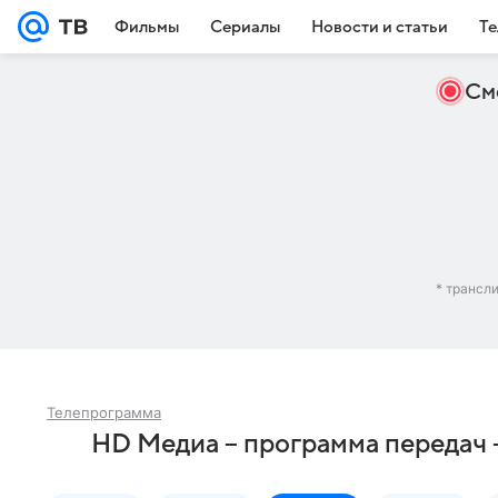
Фильмы
Сериалы
Новости и статьи
Те
См
* трансл
Телепрограмма
HD Медиа – программа передач 