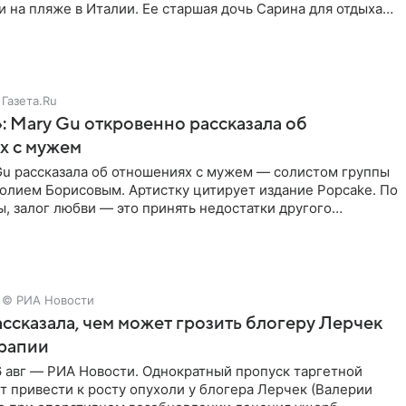
 на пляже в Италии. Ее старшая дочь Сарина для отдыха
о
Газета.Ru
: Mary Gu откровенно рассказала об
х с мужем
Gu рассказала об отношениях с мужем — солистом группы
олием Борисовым. Артистку цитирует издание Popcake. По
, залог любви — это принять недостатки другого
кже
© РИА Новости
ссказала, чем может грозить блогеру Лерчек
ерапии
 авг — РИА Новости. Однократный пропуск таргетной
 привести к росту опухоли у блогера Лерчек (Валерии