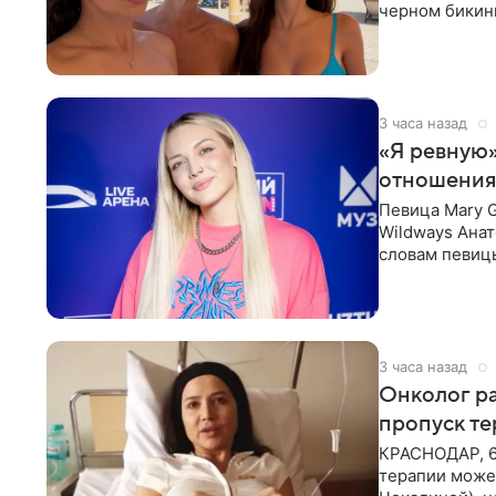
черном бикини
выбрала банд
3 часа назад
«Я ревную»
отношения
Певица Mary 
Wildways Анат
словам певицы
человека. Та
3 часа назад
Онколог ра
пропуск т
КРАСНОДАР, 6
терапии может