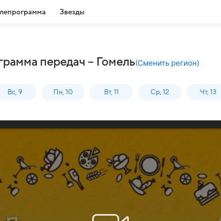
лепрограмма
Звезды
грамма передач – Гомель
(
Сменить регион
)
Вс, 9
Пн, 10
Вт, 11
Ср, 12
Чт, 13