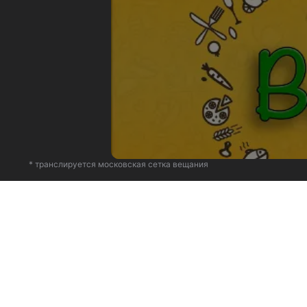
* транслируется московская сетка вещания