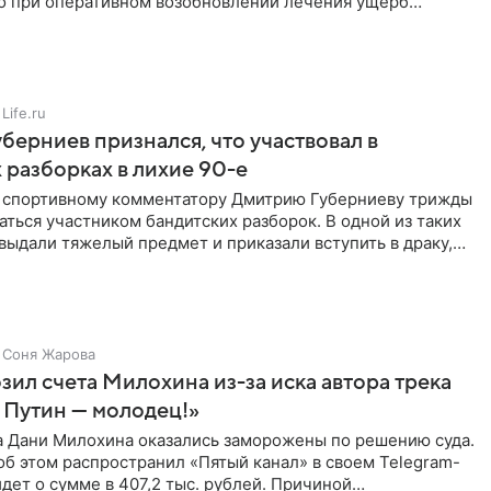
но при оперативном возобновлении лечения ущерб
ритичен,
Life.ru
берниев признался, что участвовал в
 разборках в лихие 90-е
ы спортивному комментатору Дмитрию Губерниеву трижды
аться участником бандитских разборок. В одной из таких
выдали тяжелый предмет и приказали вступить в драку,
Соня Жарова
зил счета Милохина из-за иска автора трека
 Путин — молодец!»
а Дани Милохина оказались заморожены по решению суда.
б этом распространил «Пятый канал» в своем Telegram-
идет о сумме в 407,2 тыс. рублей. Причиной