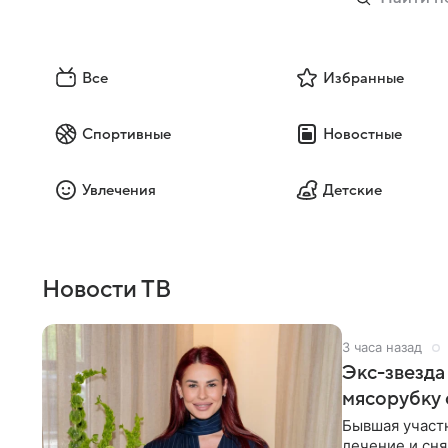
Все
Избранные
Спортивные
Новостные
Увлечения
Детские
Новости ТВ
3 часа назад
Экс-звезда
мясорубку 
Бывшая участ
лечение и сня