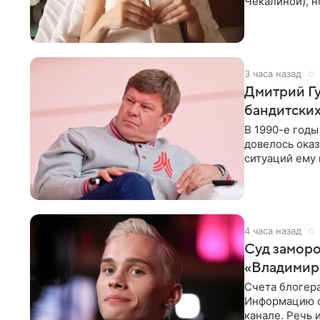
Чекалиной), 
здоровью не к
3 часа назад
Дмитрий Гу
бандитских
В 1990-е год
довелось оказ
ситуаций ему 
однако он
4 часа назад
Суд заморо
«Владимир
Счета блогер
Информацию о
канале. Речь 