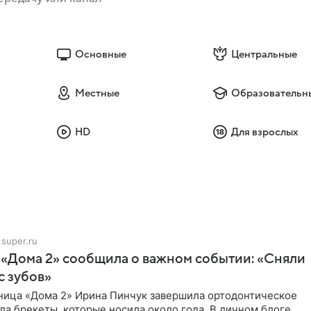
Основные
Центральные
Местные
Образовательн
HD
Для взрослых
super.ru
 «Дома 2» сообщила о важном событии: «Сняли
с зубов»
ница «Дома 2» Ирина Пинчук завершила ортодонтическое
ла брекеты, которые носила около года. В личном блоге