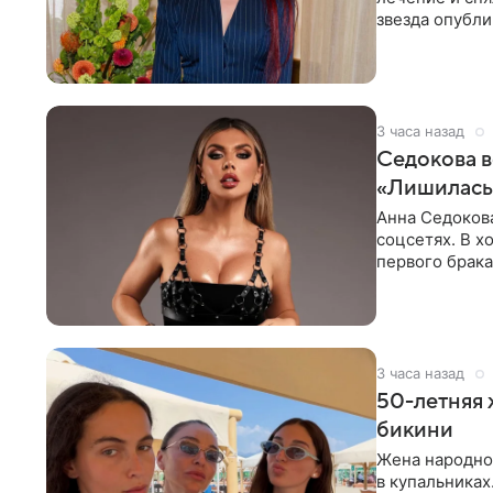
звезда опубли
процесс снят
3 часа назад
Седокова в
«Лишилась 
Анна Седокова
соцсетях. В х
первого брака
ответственнос
3 часа назад
50-летняя 
бикини
Жена народно
в купальниках