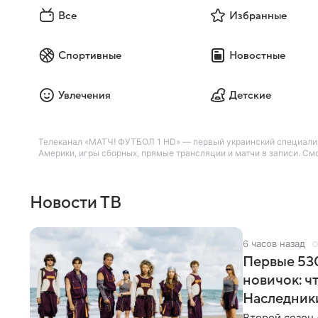
Все
Избранные
Спортивные
Новостные
Увлечения
Детские
Телеканал «МАТЧ! ФУТБОЛ 1 HD» — первый украинский специализ
Америки, игры сборных, прямые трансляции и матчи в записи. См
Новости ТВ
6 часов назад
Первые 530
новичок: ч
Наследник
Второй сезон 