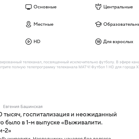
Основные
Центральные
Местные
Образовательн
HD
Для взрослых
ированный телеканал, посвященный исключительно футболу. В эфире кан
отрите полную телепрограмму телеканала МАТЧ! Футбол 1 HD для города Х
Евгения Башинская
 тысяч, госпитализация и неожиданный
то было в 1-м выпуске «Выживалити.
и-2»
«Выживалити. Наследники» начался без долгого