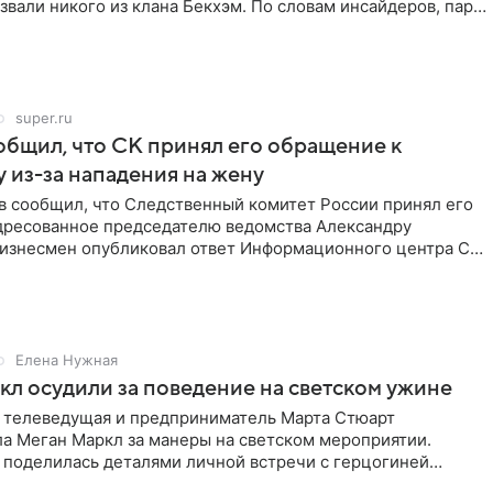
звали никого из клана Бекхэм. По словам инсайдеров, пара
super.ru
бщил, что СК принял его обращение к
 из-за нападения на жену
в сообщил, что Следственный комитет России принял его
дресованное председателю ведомства Александру
Бизнесмен опубликовал ответ Информационного центра СК
е. В
Елена Нужная
л осудили за поведение на светском ужине
 телеведущая и предприниматель Марта Стюарт
ла Меган Маркл за манеры на светском мероприятии.
 поделилась деталями личной встречи с герцогиней
ишет PageSix. По