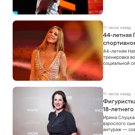
музыканта,
11 часов назад
44-летняя 
спортивно
44-летняя Нат
тренировка во
социальной се
красном
11 часов назад
Фигуристка
18-летнего
Ирина Слуцкая
взрослого сын
антураж — со