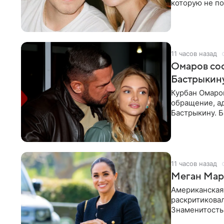
которую не по
считает это
11 часов назад
Омаров соо
Бастрыкину
Курбан Омаро
обращение, а
Бастрыкину. 
в личном блог
11 часов назад
Меган Марк
Американская
раскритикова
Знаменитость
Сассекской, п