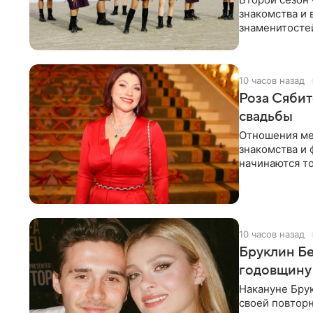
знакомства и 
знаменитостей
несколько дне
10 часов назад
Роза Сябит
свадьбы
Отношения ме
знакомства и 
начинаются то
многого,
10 часов назад
Бруклин Бе
годовщину
Накануне Бру
своей повтор