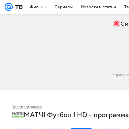
Фильмы
Сериалы
Новости и статьи
Те
См
* трансл
Телепрограмма
МАТЧ! Футбол 1 HD – программа