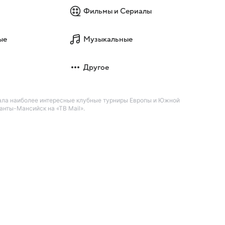
Фильмы и Сериалы
ые
Музыкальные
Другое
ала наиболее интересные клубные турниры Европы и Южной
анты-Мансийск на «ТВ Mail».