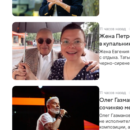
11 часов назад
Жена Петр
в купальни
Жена Евгения
с отдыха. Тат
черно-сиренев
«Татьяна,
11 часов назад
Олег Газма
сочиняю м
Олег Газманов
не исполнител
композиции, а