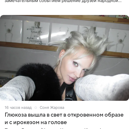
замечательным событием решение друзей народной
артистки РФ Ларисы Долиной подарить ей квартиру.
Ранее Долина
16 часов назад
Соня Жарова
Глюкоза вышла в свет в откровенном образе
и с ирокезом на голове