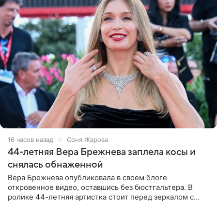
16 часов назад
Соня Жарова
44-летняя Вера Брежнева заплела косы и
снялась обнаженной
Вера Брежнева опубликовала в своем блоге
откровенное видео, оставшись без бюстгальтера. В
ролике 44-летняя артистка стоит перед зеркалом с
обнаженной грудью. Волосы певица собрала в косы и
надела головной убор.