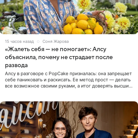
15 часов назад
Соня Жарова
«Жалеть себя — не помогает»: Алсу
объяснила, почему не страдает после
развода
Алсу в разговоре с PopCake призналась: она запрещает
себе паниковать и раскисать. Ее метод прост — делать
все возможное своими руками, а итог доверять высшим
силам. Певица утверждает, что истерики и потеря