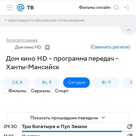
Фильмы онлайн
* транслируется московская сетка вещания
Телепрограмма
(
Сменить регион
)
Дом кино HD
Дом кино HD – программа передач –
Ханты-Мансийск
Сб, 8
Вс, 9
Сегодня
Вт, 11
Ср,
Фильмы
Сериалы
Спорт
Показать прошедшие передачи
09:30
Три богатыря и Пуп Земли