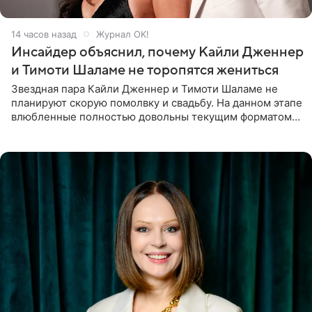
14 часов назад
Журнал OK!
Инсайдер объяснил, почему Кайли Дженнер
и Тимоти Шаламе не торопятся жениться
Звездная пара Кайли Дженнер и Тимоти Шаламе не
планируют скорую помолвку и свадьбу. На данном этапе
влюбленные полностью довольны текущим форматом
своих отношений и сознательно не хотят торопить
события. Сейчас