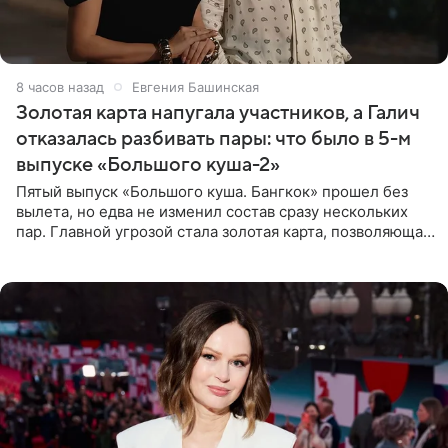
8 часов назад
Евгения Башинская
Золотая карта напугала участников, а Галич
отказалась разбивать пары: что было в 5-м
выпуске «Большого куша-2»
Пятый выпуск «Большого куша. Бангкок» прошел без
вылета, но едва не изменил состав сразу нескольких
пар. Главной угрозой стала золотая карта, позволяющая
разлучить один из дуэтов и поменять участников
местами.