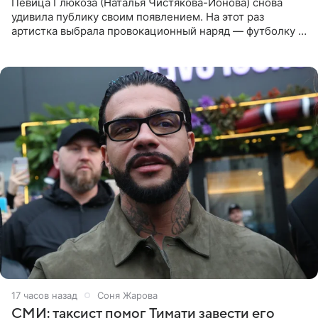
Певица Глюкоза (Наталья Чистякова-Ионова) снова
удивила публику своим появлением. На этот раз
артистка выбрала провокационный наряд — футболку с
принтом, имитирующим полуобнаженную грудь. Свой
образ Глюкоза
17 часов назад
Соня Жарова
СМИ: таксист помог Тимати завести его