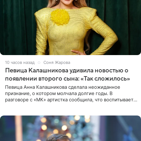
10 часов назад
Соня Жарова
Певица Калашникова удивила новостью о
появлении второго сына: «Так сложилось»
Певица Анна Калашникова сделала неожиданное
признание, о котором молчала долгие годы. В
разговоре с «МК» артистка сообщила, что воспитывает
не одного, а сразу двух сыновей. «На самом деле я
всегда мечтала, что