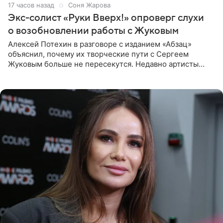
17 часов назад
Соня Жарова
Экс-солист «Руки Вверх!» опроверг слухи
о возобновлении работы с Жуковым
Алексей Потехин в разговоре с изданием «Абзац»
объяснил, почему их творческие пути с Сергеем
Жуковым больше не пересекутся. Недавно артисты
воссоединились на большом концерте «30 нам уже!»,
который прошел в