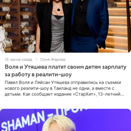
15 часов назад
Соня Жарова
Воля и Утяшева платят своим детям зарплату
за работу в реалити-шоу
Павел Воля и Ляйсан Утяшева отправились на съемки
нового реалити-шоу в Таиланд не одни, а вместе с
детьми. Как сообщает издание «СтарХит», 13-летний
Роберт и 11-летняя София не просто сопровождают
родителей, а