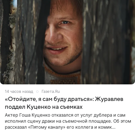
14 часов назад
Газета.Ru
«Отойдите, я сам буду драться»: Журавлев
поддел Куценко на съемках
Актер Гоша Куценко отказался от услуг дублера и сам
исполнил сцену драки на съемочной площадке. Об этом
рассказал «Пятому каналу» его коллега и комик
Дмитрий Журавлев. По словам артиста, когда Куценко