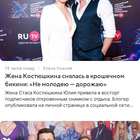
14 часов назад
Елена Нужная
Жена Костюшкина снялась в крошечном
бикини: «Не молодею — дорожаю»
Жена Стаса Костюшкина Юлия привела в восторг
подписчиков откровенным снимком с отдыха. Блогер
опубликовала на личной странице в социальной сети
фото в ярком бикини, позируя на пирсе во время отпуска
в Турции,