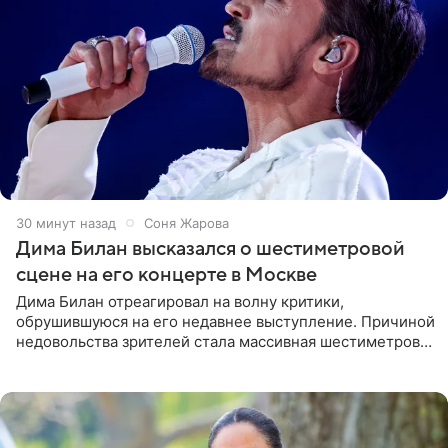
30 минут назад
Соня Жарова
Дима Билан высказался о шестиметровой
сцене на его концерте в Москве
Дима Билан отреагировал на волну критики,
обрушившуюся на его недавнее выступление. Причиной
недовольства зрителей стала массивная шестиметровая
конструкция сцены, которая полностью перекрыла
обзор артиста для