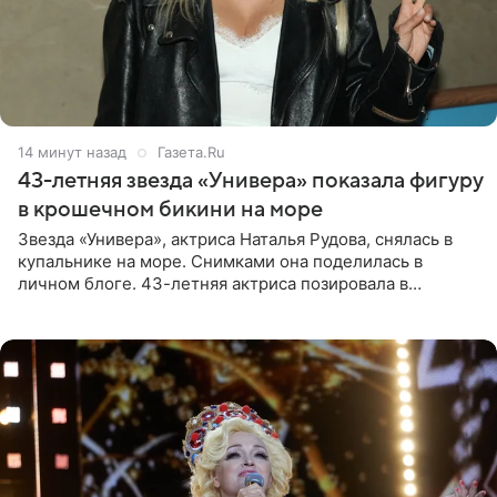
14 минут назад
Газета.Ru
43-летняя звезда «Универа» показала фигуру
в крошечном бикини на море
Звезда «Универа», актриса Наталья Рудова, снялась в
купальнике на море. Снимками она поделилась в
личном блоге. 43-летняя актриса позировала в
бордовом крошечном бикини с золотыми деталями.
Волосы Рудова