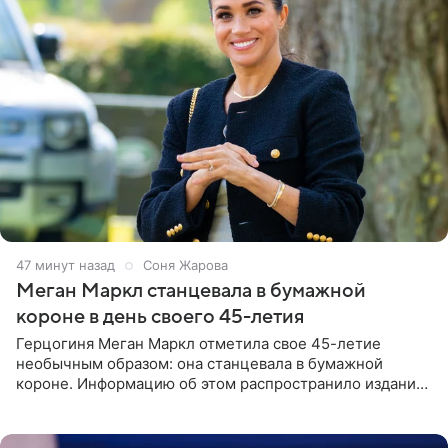
47 минут назад
Соня Жарова
Меган Маркл станцевала в бумажной
короне в день своего 45-летия
Герцогиня Меган Маркл отметила свое 45-летие
необычным образом: она станцевала в бумажной
короне. Информацию об этом распространило издание
People. На праздновании в своем особняке в Монтесито
именинница