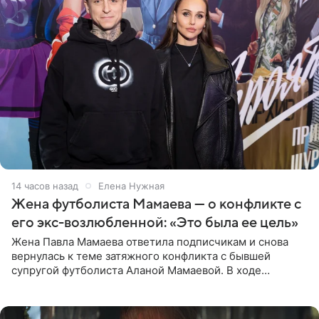
14 часов назад
Елена Нужная
Жена футболиста Мамаева — о конфликте с
его экс-возлюбленной: «Это была ее цель»
Жена Павла Мамаева ответила подписчикам и снова
вернулась к теме затяжного конфликта с бывшей
супругой футболиста Аланой Мамаевой. В ходе
общения с аудиторией один из пользователей
признался, что раньше судил о