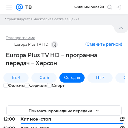
Фильмы онлайн
* транслируется московская сетка вещания
Телепрограмма
(
Сменить регион
)
Europa Plus TV HD
Europa Plus TV HD – программа
передач – Херсон
Вт, 4
Ср, 5
Сегодня
Пт, 7
Сб
Фильмы
Сериалы
Спорт
Показать прошедшие передачи
12:00
Хит нон-стоп