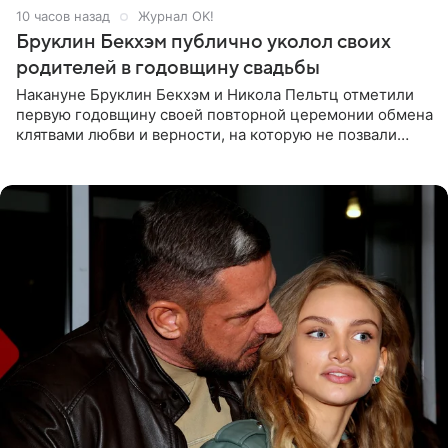
10 часов назад
Журнал OK!
Бруклин Бекхэм публично уколол своих
родителей в годовщину свадьбы
Накануне Бруклин Бекхэм и Никола Пельтц отметили
первую годовщину своей повторной церемонии обмена
клятвами любви и верности, на которую не позвали
никого из клана Бекхэм. По словам инсайдеров, пара
считает это