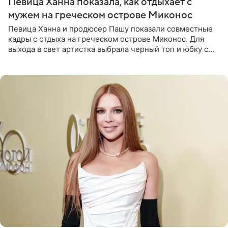
Певица Ханна показала, как отдыхает с
мужем на греческом острове Миконос
Певица Ханна и продюсер Пашу показали совместные
кадры с отдыха на греческом острове Миконос. Для
выхода в свет артистка выбрала черный топ и юбку с
высоким разрезом. Дополнили образ босоножки в тон,
серьги с