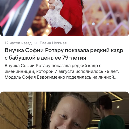
12 часов назад
Елена Нужная
Внучка Софии Ротару показала редкий кадр
с бабушкой в день ее 79-летия
Внучка Софии Ротару показала редкий кадр с
именинницей, которой 7 августа исполнилось 79 лет.
Модель София Евдокименко поделилась на личной
странице в социальной сети фотографией знаменитой
бабушки. На снимке