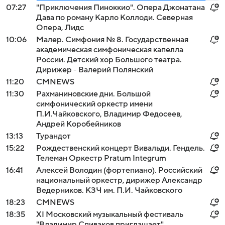
07:27
"Приключения Пиноккио". Опера Джонатана
Дава по роману Карло Коллоди. Северная
Опера, Лидс
10:06
Малер. Симфония № 8. Государственная
академическая симфоническая капелла
России. Детский хор Большого театра.
Дирижер - Валерий Полянский
11:20
СМNEWS
11:30
Рахманиновские дни. Большой
симфонический оркестр имени
П.И.Чайковского, Владимир Федосеев,
Андрей Коробейников
13:13
Турандот
15:22
Рождественский концерт Вивальди. Гендель.
Телеман Оркестр Pratum Integrum
16:41
Алексей Володин (фортепиано). Российский
национальный оркестр, дирижер Александр
Ведерников. КЗЧ им. П.И. Чайковского
18:23
СМNEWS
18:35
XI Московский музыкальный фестиваль
"Владимир Спиваков приглашает"