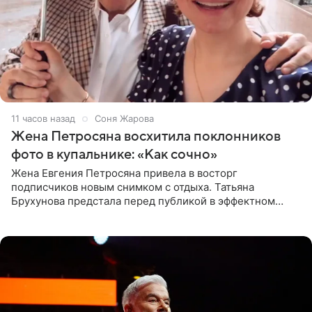
11 часов назад
Соня Жарова
Жена Петросяна восхитила поклонников
фото в купальнике: «Как сочно»
Жена Евгения Петросяна привела в восторг
подписчиков новым снимком с отдыха. Татьяна
Брухунова предстала перед публикой в эффектном
черно-сиреневом монокини, позируя прямо в бассейне.
«Ох, как сочно», «Татьяна,