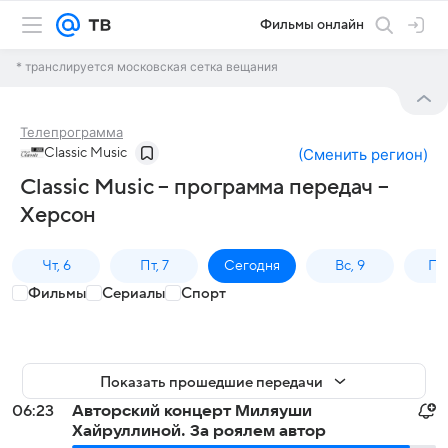
Фильмы онлайн
* транслируется московская сетка вещания
Телепрограмма
Classic Music
(
Сменить регион
)
Classic Music – программа передач –
Херсон
Чт, 6
Пт, 7
Сегодня
Вс, 9
Пн,
Фильмы
Сериалы
Спорт
Показать прошедшие передачи
06:23
Авторский концерт Миляуши
Хайруллиной. За роялем автор