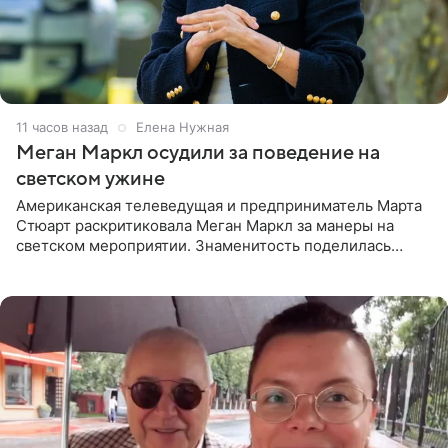
11 часов назад
Елена Нужная
Меган Маркл осудили за поведение на
светском ужине
Американская телеведущая и предприниматель Марта
Стюарт раскритиковала Меган Маркл за манеры на
светском мероприятии. Знаменитость поделилась
деталями личной встречи с герцогиней Сассекской,
пишет PageSix. По