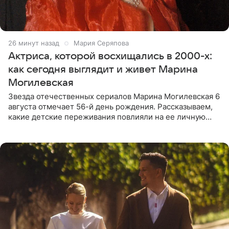
26 минут назад
Мария Серяпова
Актриса, которой восхищались в 2000-х:
как сегодня выглядит и живет Марина
Могилевская
Звезда отечественных сериалов Марина Могилевская 6
августа отмечает 56-й день рождения. Рассказываем,
какие детские переживания повлияли на ее личную
жизнь, кто помог ей попасть в кино и чем, помимо