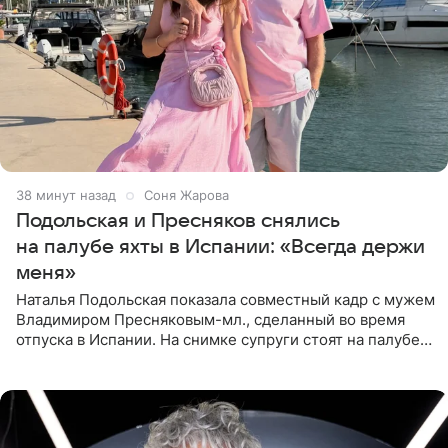
38 минут назад
Соня Жарова
Подольская и Пресняков снялись
на палубе яхты в Испании: «Всегда держи
меня»
Наталья Подольская показала совместный кадр с мужем
Владимиром Пресняковым-мл., сделанный во время
отпуска в Испании. На снимке супруги стоят на палубе
яхты в лучах закатного солнца. Подольская выбрала
слитный