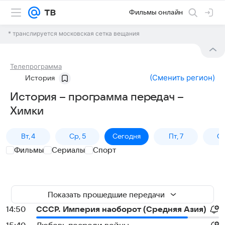
Фильмы онлайн
* транслируется московская сетка вещания
Телепрограмма
(
Сменить регион
)
История
История – программа передач –
Химки
Вт, 4
Ср, 5
Сегодня
Пт, 7
Сб
Фильмы
Сериалы
Спорт
Показать прошедшие передачи
14:50
СССР. Империя наоборот (Средняя Азия)