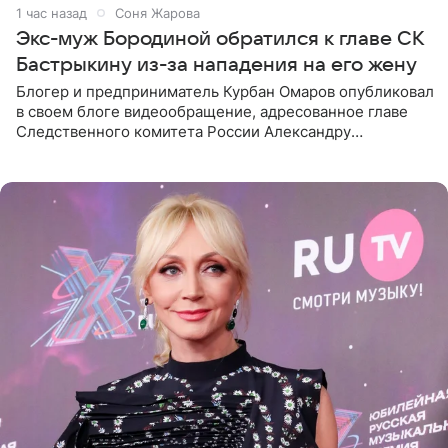
1 час назад
Соня Жарова
Экс-муж Бородиной обратился к главе СК
Бастрыкину из-за нападения на его жену
Блогер и предприниматель Курбан Омаров опубликовал
в своем блоге видеообращение, адресованное главе
Следственного комитета России Александру
Бастрыкину. Бизнесмен рассказал, что 1 августа в
центре Москвы трое