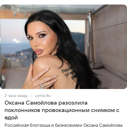
серию снимков,
2 часа назад
Lenta.Ru
Оксана Самойлова разозлила
поклонников провокационным снимком с
едой
Российская блогерша и бизнесвумен Оксана Самойлова