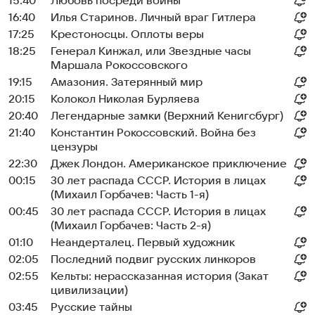
15:40
Любовь посреди войны
16:40
Илья Старинов. Личный враг Гитлера
17:25
Крестоносцы. Оплоты веры
18:25
Генерал Кинжал, или Звездные часы
Маршала Рокоссовского
19:15
Амазония. Затерянный мир
20:15
Колокол Николая Бурляева
20:40
Легендарные замки (Верхний Кенигсбург)
21:40
Константин Рокоссовский. Война без
цензуры
22:30
Джек Лондон. Американское приключение
00:15
30 лет распада СССР. История в лицах
(Михаил Горбачев: Часть 1-я)
00:45
30 лет распада СССР. История в лицах
(Михаил Горбачев: Часть 2-я)
01:10
Неандерталец. Первый художник
02:05
Последний подвиг русских линкоров
02:55
Кельты: нерассказанная история (Закат
цивилизации)
03:45
Русские тайны