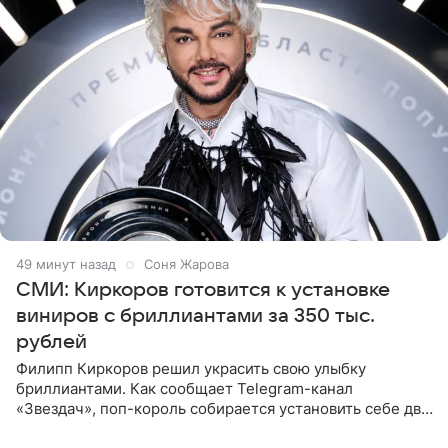
49 минут назад
Соня Жарова
СМИ: Киркоров готовится к установке
виниров с бриллиантами за 350 тыс.
рублей
Филипп Киркоров решил украсить свою улыбку
бриллиантами. Как сообщает Telegram-канал
«Звездач», поп-король собирается установить себе два
винира с драгоценной огранкой. Сумма, которую артист