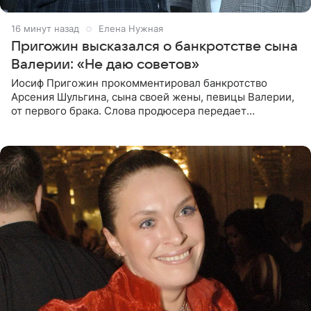
16 минут назад
Елена Нужная
Пригожин высказался о банкротстве сына
Валерии: «Не даю советов»
Иосиф Пригожин прокомментировал банкротство
Арсения Шульгина, сына своей жены, певицы Валерии,
от первого брака. Слова продюсера передает
«СтарХит». Пригожин признался, что не лезет в дела
взрослых детей, и