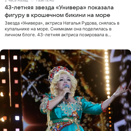
2 часа назад
Газета.Ru
43-летняя звезда «Универа» показала
фигуру в крошечном бикини на море
Звезда «Универа», актриса Наталья Рудова, снялась в
купальнике на море. Снимками она поделилась в
личном блоге. 43-летняя актриса позировала в
бордовом крошечном бикини с золотыми деталями.
Волосы Рудова