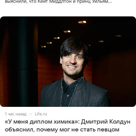
выяснили, что Кейт Миддлтон и принц Уильям
проигнорировали эту дату в своих соцсетях. По словам
экспертов,
1 час назад
Life.ru
«У меня диплом химика»: Дмитрий Колдун
объяснил, почему мог не стать певцом